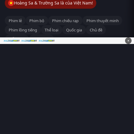
Hoàng Sa & Trường Sa là của Việt Nam!
Phim lẻ
Phim bộ
Phim chiếu rạp
Phim thuyết minh
Phim lồng tiếng
Thể loại
Quốc gia
Chủ đề
Diễn viên
Lịch chiếu
×
RoPhim
– Phim hay cả rổ. Xem phim online miễn phí HD 4K
Vietsub, thuyết minh, lồng tiếng. Cập nhật nhanh 24/7, không
quảng cáo.
HỆ SINH THÁI