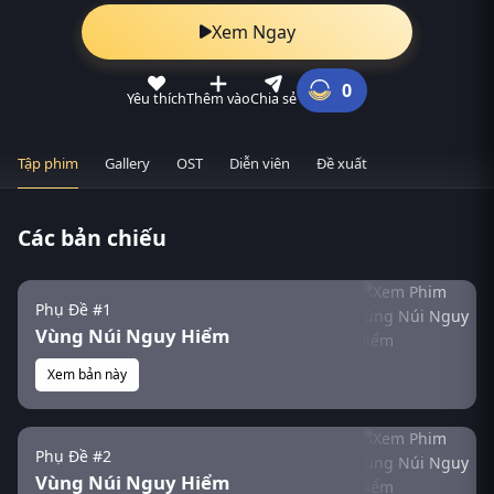
Xem Ngay
0
Yêu thích
Thêm vào
Chia sẻ
Tập phim
Gallery
OST
Diễn viên
Đề xuất
Các bản chiếu
Phụ Đề #1
Vùng Núi Nguy Hiểm
Xem bản này
Phụ Đề #2
Vùng Núi Nguy Hiểm