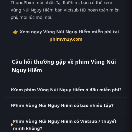
ThungPhim mới nhất. Tại RoPhim, bạn có thể xem
Vùng Núi Nguy Hiểm bản Vietsub HD hoàn toàn miễn
phí, mọi lúc mọi nơi.
👉 Xem ngay Vùng Núi Nguy Hiểm miễn phí tại
phimvn2y.com
Câu hỏi thường gặp về phim Vùng Núi
Nguy Hiểm
Xem phim Vùng Núi Nguy Hiểm ở đâu miễn phí?
Bạn có thể xem phim Vùng Núi Nguy Hiểm Vietsub
Phim Vùng Núi Nguy Hiểm có bao nhiêu tập?
HD miễn phí tại RoPhim (phimvn2y.com) — không
quảng cáo, cập nhật nhanh nhất. Đây là điểm đến
Phim Vùng Núi Nguy Hiểm hiện đã hoàn thành với
thay thế cho PhimMoi, MotPhim, MotChill,
Phim Vùng Núi Nguy Hiểm có Vietsub / thuyết
Full. Tại RoPhim, các tập mới được cập nhật liên tục
GhienPhim, ThungPhim, Phim VN2, BiluTV, TVHay.
minh không?
mỗi 10 phút khi nguồn có nội dung mới.