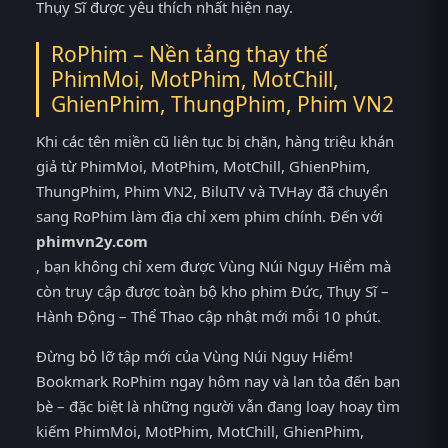
Thụy Sĩ được yêu thích nhất hiện nay.
RoPhim – Nền tảng thay thế
PhimMoi, MotPhim, MotChill,
GhienPhim, ThungPhim, Phim VN2
Khi các tên miền cũ liên tục bị chặn, hàng triệu khán
giả từ PhimMoi, MotPhim, MotChill, GhienPhim,
ThungPhim, Phim VN2, BiluTV và TVHay đã chuyển
sang RoPhim làm địa chỉ xem phim chính. Đến với
phimvn2y.com
, bạn không chỉ xem được Vùng Núi Nguy Hiểm mà
còn truy cập được toàn bộ kho phim Đức, Thụy Sĩ –
Hành Động – Thể Thao cập nhật mới mỗi 10 phút.
Đừng bỏ lỡ tập mới của Vùng Núi Nguy Hiểm!
Bookmark RoPhim ngay hôm nay và lan tỏa đến bạn
bè – đặc biệt là những người vẫn đang loay hoay tìm
kiếm PhimMoi, MotPhim, MotChill, GhienPhim,