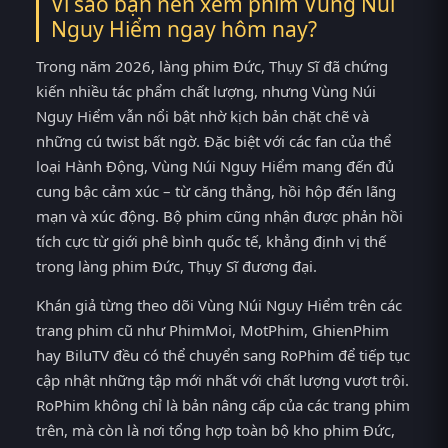
Vì sao bạn nên xem phim Vùng Núi
Nguy Hiểm ngay hôm nay?
Trong năm 2026, làng phim Đức, Thụy Sĩ đã chứng
kiến nhiều tác phẩm chất lượng, nhưng Vùng Núi
Nguy Hiểm vẫn nổi bật nhờ kịch bản chặt chẽ và
những cú twist bất ngờ. Đặc biệt với các fan của thể
loại Hành Động, Vùng Núi Nguy Hiểm mang đến đủ
cung bậc cảm xúc – từ căng thẳng, hồi hộp đến lãng
mạn và xúc động. Bộ phim cũng nhận được phản hồi
tích cực từ giới phê bình quốc tế, khẳng định vị thế
trong làng phim Đức, Thụy Sĩ đương đại.
Khán giả từng theo dõi Vùng Núi Nguy Hiểm trên các
trang phim cũ như PhimMoi, MotPhim, GhienPhim
hay BiluTV đều có thể chuyển sang RoPhim để tiếp tục
cập nhật những tập mới nhất với chất lượng vượt trội.
RoPhim không chỉ là bản nâng cấp của các trang phim
trên, mà còn là nơi tổng hợp toàn bộ kho phim Đức,