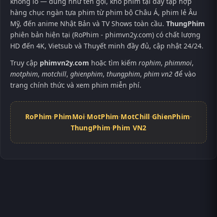
khổng lồ — đúng như tên gọi, kho phim tại đây tập hợp
hàng chục ngàn tựa phim từ phim bộ Châu Á, phim lẻ Âu
Mỹ, đến anime Nhật Bản và TV Shows toàn cầu.
ThungPhim
phiên bản hiện tại (RoPhim - phimvn2y.com) có chất lượng
HD đến 4K, Vietsub và Thuyết minh đầy đủ, cập nhật 24/24.
Truy cập
phimvn2y.com
hoặc tìm kiếm
rophim
,
phimmoi
,
motphim
,
motchill
,
ghienphim
,
thungphim
,
phim vn2
để vào
trang chính thức và xem phim miễn phí.
RoPhim
·
PhimMoi
·
MotPhim
·
MotChill
·
GhienPhim
·
ThungPhim
·
Phim VN2