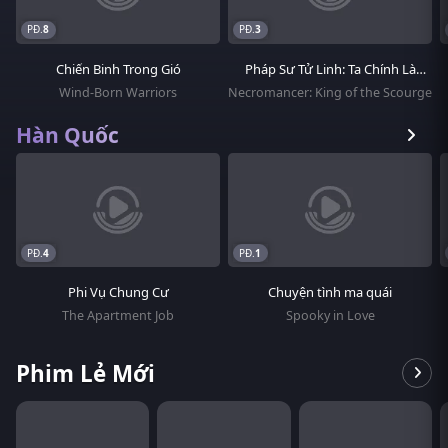
8
3
Chiến Binh Trong Gió
Pháp Sư Tử Linh: Ta Chính Là
Thiên Tai
Wind-Born Warriors
Necromancer: King of the Scourge
Hàn Quốc
4
1
Phi Vụ Chung Cư
Chuyện tình ma quái
The Apartment Job
Spooky in Love
Phim Lẻ Mới