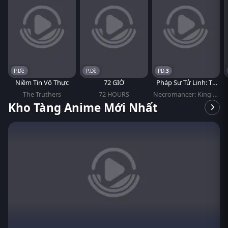
P.Đề
P.Đề
3
Niềm Tin Vô Thực
72 GIỜ
Pháp Sư Tử Linh: Ta
Chính Là Thiên Tai
The Truthers
72 HOURS
Necromancer: King of
the Scourge
Kho Tàng Anime Mới Nhất