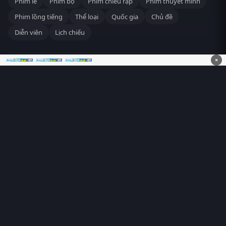
Phim lẻ
Phim bộ
Phim chiếu rạp
Phim thuyết minh
Phim lồng tiếng
Thể loại
Quốc gia
Chủ đề
Diễn viên
Lịch chiếu
×
RoPhim
– Phim hay cả rổ. Xem phim online miễn phí HD 4K
Vietsub, thuyết minh, lồng tiếng. Cập nhật nhanh 24/7, không
quảng cáo.
HỆ SINH THÁI
RoPhim
ĐANG XEM
PhimMoi