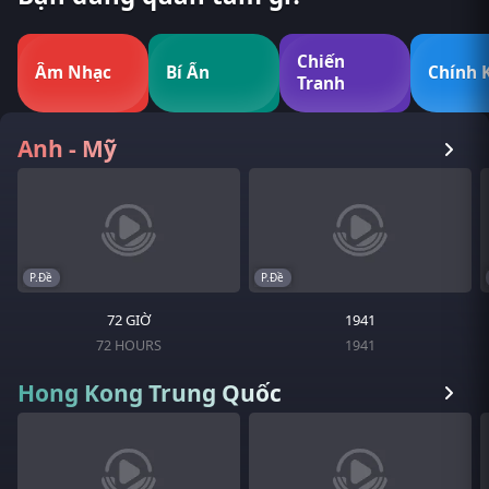
Chiến
Âm Nhạc
Bí Ẩn
Chính 
Tranh
Anh - Mỹ
P.Đề
P.Đề
72 GIỜ
1941
72 HOURS
1941
Hong Kong Trung Quốc