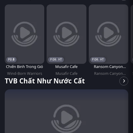
8
P.Đề. HT
P.Đề. HT
Chiến Binh Trong Gió
Musafir Cafe
Ransom Canyon
(Phần 2)
Wind-Born Warriors
Musafir Cafe
Ransom Canyon
(Season 2)
TVB Chất Như Nước Cất