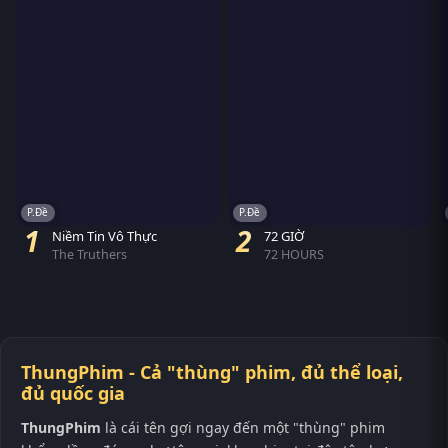
buông tha mình. Nhưng lần này, anh không còn liều mình vì nghĩa
khí huynh đệ, mà sẽ đánh cược tất cả để bảo vệ những người thật
lòng quan tâm đến mình.
P.Đề
P.Đề
1
2
Niềm Tin Vô Thực
72 GIỜ
The Truthers
72 HOURS
ThungPhim - Cả "thùng" phim, đủ thể loại,
đủ quốc gia
ThungPhim
là cái tên gợi ngay đến một "thùng" phim