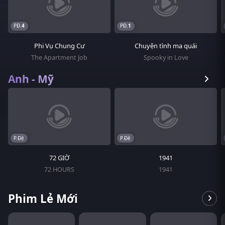
4
1
Phi Vụ Chung Cư
Chuyện tình ma quái
The Apartment Job
Spooky in Love
Anh - Mỹ
P.Đề
P.Đề
72 GIỜ
1941
72 HOURS
1941
Phim Lẻ Mới