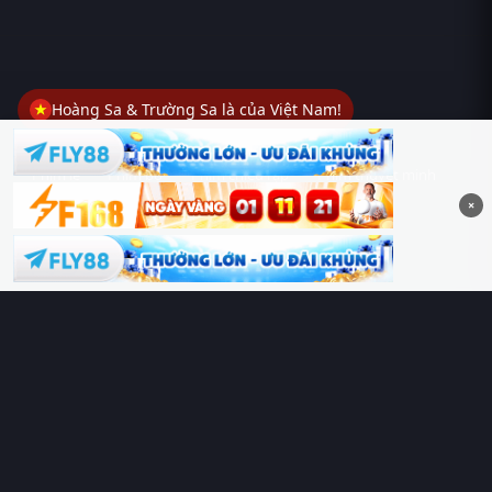
Hoàng Sa & Trường Sa là của Việt Nam!
Phim lẻ
Phim bộ
Phim chiếu rạp
Phim thuyết minh
×
Phim lồng tiếng
Thể loại
Quốc gia
Chủ đề
Diễn viên
Lịch chiếu
RoPhim
– Phim hay cả rổ. Xem phim online miễn phí HD 4K
Vietsub, thuyết minh, lồng tiếng. Cập nhật nhanh 24/7, không
quảng cáo.