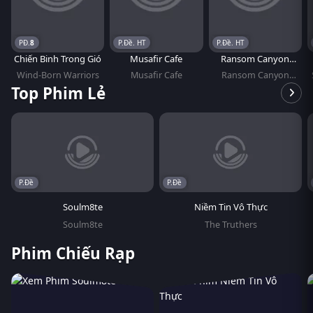
8
P.Đề. HT
P.Đề. HT
Chiến Binh Trong Gió
Musafir Cafe
Ransom Canyon
(Phần 2)
Wind-Born Warriors
Musafir Cafe
Ransom Canyon
(Season 2)
Top Phim Lẻ
P.Đề
P.Đề
Soulm8te
Niềm Tin Vô Thực
Soulm8te
The Truthers
Phim Chiếu Rạp