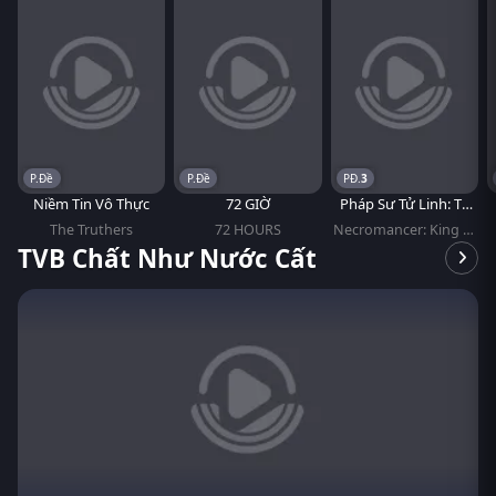
P.Đề
P.Đề
3
Niềm Tin Vô Thực
72 GIỜ
Pháp Sư Tử Linh: Ta
Chính Là Thiên Tai
The Truthers
72 HOURS
Necromancer: King of
the Scourge
TVB Chất Như Nước Cất