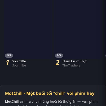
P.Đề
P.Đề
1
2
Soulm8te
Niềm Tin Vô Thực
Soulm8te
The Truthers
MotChill - Một buổi tối "chill" với phim hay
MotChill
sinh ra cho những buổi tối thư giãn — xem phim