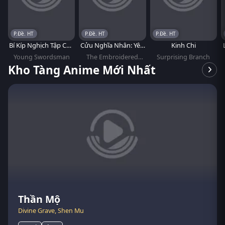
lòng quan tâm đến mình.
P.Đề. HT
P.Đề. HT
P.Đề. HT
Bí Kíp Nghịch Tập Của
Cửu Nghĩa Nhân: Yên
Kinh Chi
Thiếu Hiệp
Vân Tú
Young Swordsman
The Embroidered
Surprising Branch
Truth
Kho Tàng Anime Mới Nhất
Thần Mộ
Fumetsu no Anata e 3rd Season
Cô Bé Amélie Và Tính Cách Của Mưa
Tu Tiên Giả Đại Chiến Siêu Năng Lực
Tiên Võ Đế Tôn
Quang Âm Chi Ngoại (Vượt Ranh Giới
Dũng Sĩ Cặn Bã
Mật Mã Sơn Hải Kinh
Nghịch Thiên Chí Tôn
Còn Ra Thể Thống Gì Nữa? (Phần 2)
Ikoku Nikki
Dead Account
3D
Thời Gian)
Divine Grave, Shen Mu
To Your Eternity Season 3
Cultivator vs. Superpower 3D
Legend of Xianwu
Read Outside of Time
Yuusha no Kuzu, Scum of the Brave
Classic of Mountains and Sea's secret
Ni Tian Zhi Zun
How dare you!? (Season 2)
Journal with Witch, Different Country Diary, Foreign Country Diary
デッドアカウント
Amélie et la métaphysique des tubes (Little Amélie or the Character of Rain)