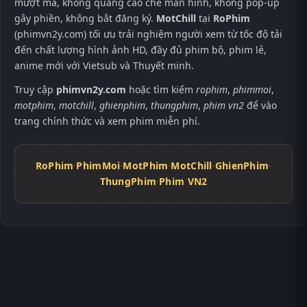
mượt mà, không quảng cáo che màn hình, không pop-up
gây phiền, không bắt đăng ký.
MotChill
tại
RoPhim
(phimvn2y.com) tối ưu trải nghiệm người xem từ tốc độ tải
đến chất lượng hình ảnh HD, đầy đủ phim bộ, phim lẻ,
anime mới với Vietsub và Thuyết minh.
Truy cập
phimvn2y.com
hoặc tìm kiếm
rophim
,
phimmoi
,
motphim
,
motchill
,
ghienphim
,
thungphim
,
phim vn2
để vào
trang chính thức và xem phim miễn phí.
RoPhim
·
PhimMoi
·
MotPhim
·
MotChill
·
GhienPhim
·
ThungPhim
·
Phim VN2