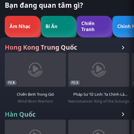
Bạn đang quan tâm gì?
Chiến
Âm Nhạc
Bí Ẩn
Chính 
Tranh
Hong Kong Trung Quốc
8
3
Chiến Binh Trong Gió
Pháp Sư Tử Linh: Ta Chính Là
Thiên Tai
Wind-Born Warriors
Necromancer: King of the Scourge
Hàn Quốc