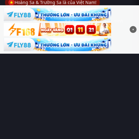
Hoàng Sa & Trường Sa là của Việt Nam!
Phim lẻ
Phim bộ
Phim chiếu rạp
Phim thuyết minh
×
Phim lồng tiếng
Thể loại
Quốc gia
Chủ đề
Diễn viên
Lịch chiếu
RoPhim
– Phim hay cả rổ. Xem phim online miễn phí HD 4K
Vietsub, thuyết minh, lồng tiếng. Cập nhật nhanh 24/7, không
quảng cáo.
HỆ SINH THÁI