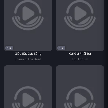
P.Đề
P.Đề
Giữa Bầy Xác Sống
Cái Giá Phải Trả
Shaun of the Dead
Equilibrium