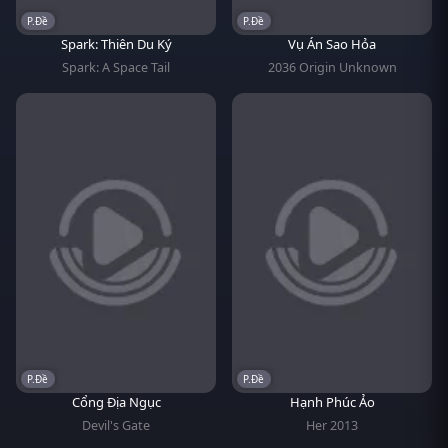
P.Đề
P.Đề
Spark: Thiên Du Ký
Vụ Án Sao Hỏa
Spark: A Space Tail
2036 Origin Unknown
P.Đề
P.Đề
Cổng Địa Ngục
Hạnh Phúc Ảo
Devil's Gate
Her 2013