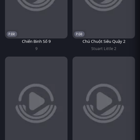
P.Đề
P.Đề
Chiến Binh Số 9
Chú Chuột Siêu Quậy 2
9
Stuart Little 2