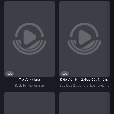
P.Đề
P.Đề
Trở Về Kỷ Jura
Điệp Viên Nhí 2: Đảo Của Những
Giấc Mơ Đã Mất
Back To The Jurassic
Spy Kids 2: Island of Lost Dreams