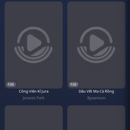
P.Đề
P.Đề
Công Viên Kỉ Jura
Dấu Vết Ma Cà Rồng
Jurassic Park
Byzantium