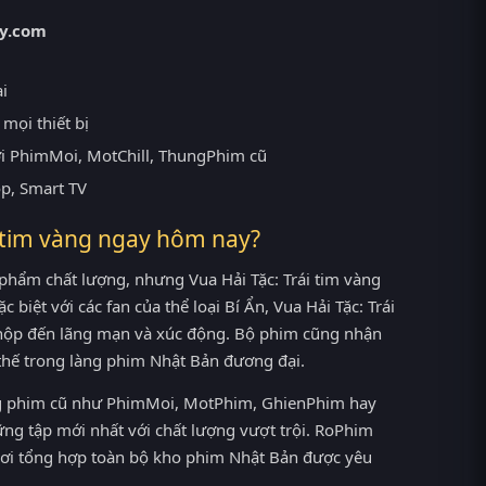
y.com
ại
mọi thiết bị
ới PhimMoi, MotChill, ThungPhim cũ
op, Smart TV
i tim vàng ngay hôm nay?
phẩm chất lượng, nhưng Vua Hải Tặc: Trái tim vàng
 biệt với các fan của thể loại Bí Ẩn, Vua Hải Tặc: Trái
 hộp đến lãng mạn và xúc động. Bộ phim cũng nhận
 thế trong làng phim Nhật Bản đương đại.
rang phim cũ như PhimMoi, MotPhim, GhienPhim hay
ững tập mới nhất với chất lượng vượt trội. RoPhim
 nơi tổng hợp toàn bộ kho phim Nhật Bản được yêu