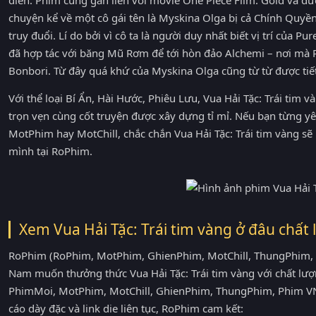
chuyện kể về một cô gái tên là Myskina Olga bị cả Chính Quyề
truy đuổi. Lí do bởi vì cô ta là người duy nhất biết vị trí của P
đã hợp tác với băng Mũ Rơm để tới hòn đảo Alchemi – nơi mà P
Bonbori. Từ đây quá khứ của Myskina Olga cũng từ từ được tiết
Với thể loại Bí Ẩn, Hài Hước, Phiêu Lưu, Vua Hải Tặc: Trái tim 
trọn vẹn cùng cốt truyện được xây dựng tỉ mỉ. Nếu bạn từng y
MotPhim hay MotChill, chắc chắn Vua Hải Tặc: Trái tim vàng s
mình tại RoPhim.
Xem Vua Hải Tặc: Trái tim vàng ở đâu chất
RoPhim (RoPhim, MotPhim, GhienPhim, MotChill, ThungPhim,
Nam muốn thưởng thức Vua Hải Tặc: Trái tim vàng với chất lượ
PhimMoi, MotPhim, MotChill, GhienPhim, ThungPhim, Phim VN
cáo dày đặc và link die liên tục, RoPhim cam kết: