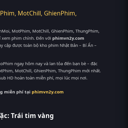
Phim, MotChill, GhienPhim,
PhimMoi, MotPhim, MotChill, GhienPhim, ThungPhim,
ỉ xem phim chính. Đến với
phimvn2y.com
ruy cập được toàn bộ kho phim Nhật Bản – Bí Ẩn –
RoPhim ngay hôm nay và lan tỏa đến bạn bè – đặc
otPhim, MotChill, GhienPhim, ThungPhim mới nhất.
tsub HD hoàn toàn miễn phí, mọi lúc mọi nơi.
ng miễn phí tại
phimvn2y.com
ặc: Trái tim vàng