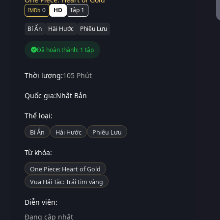
0
HD
Tập 1
Bí Ẩn
Hài Hước
Phiêu Lưu
Đã hoàn thành: 1 tập
Thời lượng:
105 Phút
Quốc gia:
Nhật Bản
Thể loại:
Bí Ẩn
Hài Hước
Phiêu Lưu
Từ khóa:
One Piece: Heart of Gold
Vua Hải Tặc: Trái tim vàng
Diễn viên:
Đang cập nhật