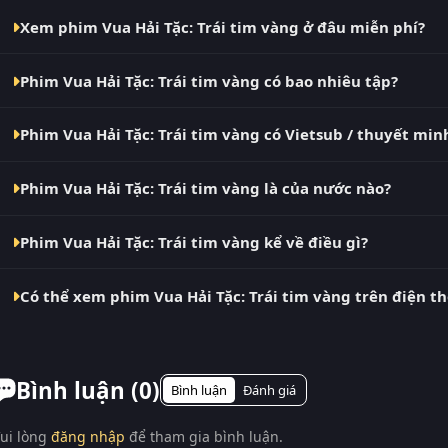
Xem phim Vua Hải Tặc: Trái tim vàng ở đâu miễn phí?
Bạn có thể xem phim Vua Hải Tặc: Trái tim vàng Vietsub HD 
Phim Vua Hải Tặc: Trái tim vàng có bao nhiêu tập?
cáo, cập nhật nhanh nhất. Đây là điểm đến thay thế cho Ph
VN2, BiluTV, TVHay.
Phim Vua Hải Tặc: Trái tim vàng hiện đã hoàn thành với Full. 
Phim Vua Hải Tặc: Trái tim vàng có Vietsub / thuyết mi
phút khi nguồn có nội dung mới.
Có. Phim Vua Hải Tặc: Trái tim vàng tại RoPhim có bản Vietsu
Phim Vua Hải Tặc: Trái tim vàng là của nước nào?
Phụ Đề và Thuyết Minh ngay trong trình phát.
Phim Vua Hải Tặc: Trái tim vàng là phim Nhật Bản. Xem ngay
Phim Vua Hải Tặc: Trái tim vàng kể về điều gì?
Vua Hải Tặc: Trái tim vàng – phim lẻ Nhật Bản đang gây bão
Có thể xem phim Vua Hải Tặc: Trái tim vàng trên điện t
nhất gần đây? Vua Hải Tặc: Trái tim vàng (One Piece: Heart of
Có. RoPhim hỗ trợ xem phim Vua Hải Tặc: Trái tim vàng trên mọ
laptop, Smart TV. Truy cập phimvn2y.com là xem được, không 
Bình luận (
0
)
Bình luận
Đánh giá
ui lòng
đăng nhập
để tham gia bình luận.