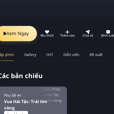
Xem Ngay
Yêu thích
Thêm vào
Chia sẻ
Bình luậ
ập phim
Gallery
OST
Diễn viên
Đề xuất
Các bản chiếu
Phụ Đề #1
Vua Hải Tặc: Trái tim
vàng