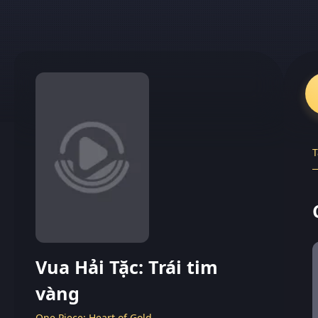
T
Vua Hải Tặc: Trái tim
vàng
One Piece: Heart of Gold