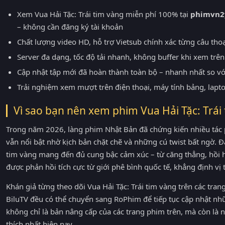
Xem Vua Hải Tặc: Trái tim vàng miễn phí 100% tại
phimvn2
– không cần đăng ký tài khoản
Chất lượng video HD, hỗ trợ Vietsub chính xác từng câu tho
Server đa dạng, tốc độ tải nhanh, không buffer khi xem trên 
Cập nhật tập mới đã hoàn thành toàn bộ – nhanh nhất so v
Trải nghiệm xem mượt trên điện thoại, máy tính bảng, lapt
Vì sao bạn nên xem phim Vua Hải Tặc: Trá
Trong năm 2026, làng phim Nhật Bản đã chứng kiến nhiều tác 
vẫn nổi bật nhờ kịch bản chặt chẽ và những cú twist bất ngờ. Đặc
tim vàng mang đến đủ cung bậc cảm xúc – từ căng thẳng, hồi
được phản hồi tích cực từ giới phê bình quốc tế, khẳng định vị
Khán giả từng theo dõi Vua Hải Tặc: Trái tim vàng trên các t
BiluTV đều có thể chuyển sang RoPhim để tiếp tục cập nhật nh
không chỉ là bản nâng cấp của các trang phim trên, mà còn là
thích nhất hiện nay.