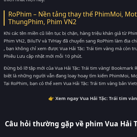
RoPhim – Nền tảng thay thế PhimMoi, Mot
ThungPhim, Phim VN2
Khi các tên miền cũ liên tục bị chặn, hàng triệu khán giả từ 
Phim VN2, BiluTV và TVHay đã chuyển sang RoPhim làm địa ch
, bạn không chỉ xem được Vua Hải Tặc: Trái tim vàng mà còn t
Phiêu Lưu cập nhật mới mỗi 10 phút.
Đừng bỏ lỡ tập mới của Vua Hải Tặc: Trái tim vàng! Bookmark 
biệt là những người vẫn đang loay hoay tìm kiếm PhimMoi, M
Tại RoPhim, bạn có thể xem Vua Hải Tặc: Trái tim vàng bản Vie
👉 Xem ngay Vua Hải Tặc: Trái tim và
Câu hỏi thường gặp về phim Vua Hải T