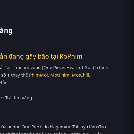
vàng
Bản đang gây bão tại
RoPhim
Tặc: Trái tim vàng (One Piece: Heart of Gold) chính
 số 1 thay thế
PhimMoi
,
MotPhim
,
MotChill
,
Bản.
ệt của anime One Piece do Nagamine Tatsuya làm đạo
được phát sóng vào ngày 16 tháng 7 năm 2016. Câu