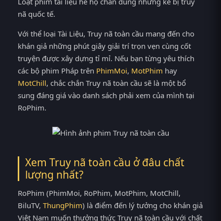
Loạt phim tài liệu hé hộ chân dung những kẻ bị truy
nã quốc tế.
Với thể loại Tài Liệu, Truy nã toàn cầu mang đến cho
khán giả những phút giây giải trí trọn vẹn cùng cốt
truyện được xây dựng tỉ mỉ. Nếu bạn từng yêu thích
các bộ phim Pháp trên
PhimMoi
,
MotPhim
hay
MotChill
, chắc chắn Truy nã toàn cầu sẽ là một bổ
sung đáng giá vào danh sách phải xem của mình tại
RoPhim.
Xem Truy nã toàn cầu ở đâu chất
lượng nhất?
RoPhim (PhimMoi, RoPhim, MotPhim, MotChill,
BiluTV,
ThungPhim
) là điểm đến lý tưởng cho khán giả
Việt Nam muốn thưởng thức Truy nã toàn cầu với chất