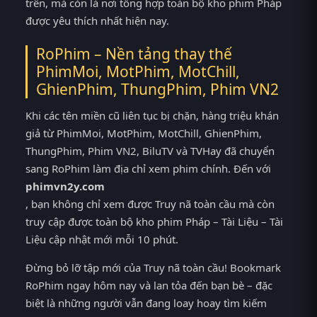
trên, mà còn là nơi tổng hợp toàn bộ kho phim Pháp
được yêu thích nhất hiện nay.
RoPhim – Nền tảng thay thế
PhimMoi, MotPhim, MotChill,
GhienPhim, ThungPhim, Phim VN2
Khi các tên miền cũ liên tục bị chặn, hàng triệu khán
giả từ PhimMoi, MotPhim, MotChill, GhienPhim,
ThungPhim, Phim VN2, BiluTV và TVHay đã chuyển
sang RoPhim làm địa chỉ xem phim chính. Đến với
phimvn2y.com
, bạn không chỉ xem được Truy nã toàn cầu mà còn
truy cập được toàn bộ kho phim Pháp – Tài Liệu – Tài
Liệu cập nhật mới mỗi 10 phút.
Đừng bỏ lỡ tập mới của Truy nã toàn cầu! Bookmark
RoPhim ngay hôm nay và lan tỏa đến bạn bè – đặc
biệt là những người vẫn đang loay hoay tìm kiếm