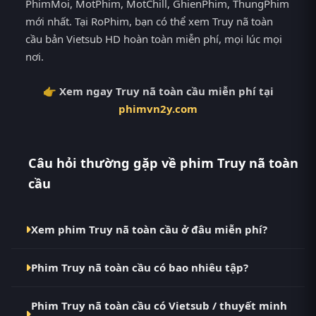
PhimMoi, MotPhim, MotChill, GhienPhim, ThungPhim
mới nhất. Tại RoPhim, bạn có thể xem Truy nã toàn
cầu bản Vietsub HD hoàn toàn miễn phí, mọi lúc mọi
nơi.
👉 Xem ngay Truy nã toàn cầu miễn phí tại
phimvn2y.com
Câu hỏi thường gặp về phim Truy nã toàn
cầu
Xem phim Truy nã toàn cầu ở đâu miễn phí?
Bạn có thể xem phim Truy nã toàn cầu Vietsub HD
Phim Truy nã toàn cầu có bao nhiêu tập?
miễn phí tại RoPhim (phimvn2y.com) — không
quảng cáo, cập nhật nhanh nhất. Đây là điểm đến
Phim Truy nã toàn cầu hiện đã hoàn thành với Hoàn
thay thế cho PhimMoi, MotPhim, MotChill,
Phim Truy nã toàn cầu có Vietsub / thuyết minh
Tất (5/5). Tại RoPhim, các tập mới được cập nhật liên