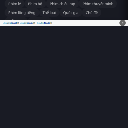
Phim lẻ
Phim bộ
Phim chiếu rạp
Phim thuyết minh
Phim lồng tiếng
Thể loại
Quốc gia
Chủ đề
Diễn viên
Lịch chiếu
×
RoPhim
– Phim hay cả rổ. Xem phim online miễn phí HD 4K
Vietsub, thuyết minh, lồng tiếng. Cập nhật nhanh 24/7, không
quảng cáo.
HỆ SINH THÁI
RoPhim
ĐANG XEM