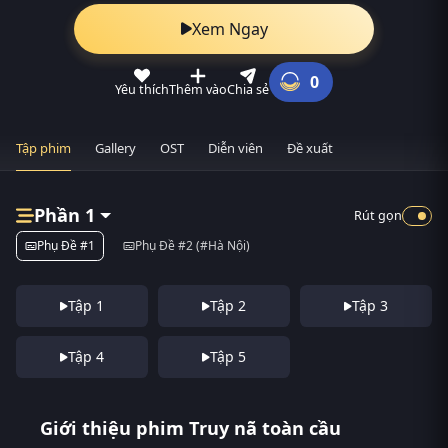
Xem Ngay
0
Yêu thích
Thêm vào
Chia sẻ
Tập phim
Gallery
OST
Diễn viên
Đề xuất
Phần 1
Rút gọn
Phụ Đề #1
Phụ Đề #2 (#Hà Nội)
Tập 1
Tập 2
Tập 3
Tập 4
Tập 5
Giới thiệu phim Truy nã toàn cầu