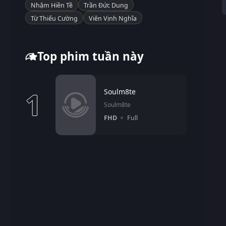
Nhậm Hiền Tề
Trần Đức Dung
Từ Thiếu Cường
Viên Vịnh Nghĩa
Top phim tuần này
1
Soulm8te
Soulm8te
FHD
Full