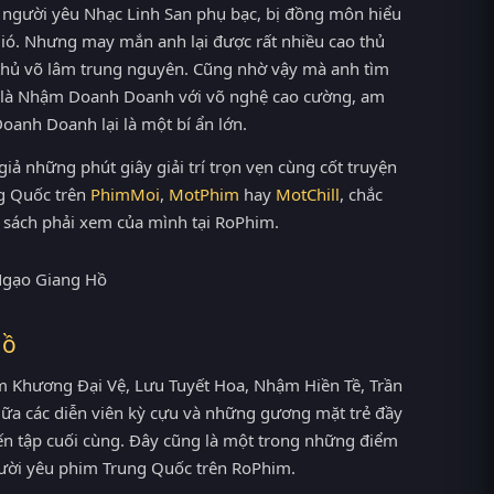
ị người yêu Nhạc Linh San phụ bạc, bị đồng môn hiểu
gió. Nhưng may mắn anh lại được rất nhiều cao thủ
 thủ võ lâm trung nguyên. Cũng nhờ vậy mà anh tìm
ó là Nhậm Doanh Doanh với võ nghệ cao cường, am
oanh Doanh lại là một bí ẩn lớn.
iả những phút giây giải trí trọn vẹn cùng cốt truyện
ng Quốc trên
PhimMoi
,
MotPhim
hay
MotChill
, chắc
 sách phải xem của mình tại RoPhim.
Hồ
m Khương Đại Vệ, Lưu Tuyết Hoa, Nhậm Hiền Tề, Trần
iữa các diễn viên kỳ cựu và những gương mặt trẻ đầy
đến tập cuối cùng. Đây cũng là một trong những điểm
gười yêu phim Trung Quốc trên RoPhim.