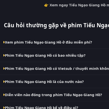
👉 Xem ngay Tiếu Ngạo Giang Hồ m
Câu hỏi thường gặp về phim Tiếu Ngạ
Xem phim Tiếu Ngạo Giang Hồ ở đâu miễn phí?
Bạn có thể xem phim Tiếu Ngạo Giang Hồ Thuyết Minh HD mi
Phim Tiếu Ngạo Giang Hồ có bao nhiêu tập?
cáo, cập nhật nhanh nhất. Đây là điểm đến thay thế cho Ph
VN2, BiluTV, TVHay.
Phim Tiếu Ngạo Giang Hồ hiện đã hoàn thành với Hoàn tất (52/
Phim Tiếu Ngạo Giang Hồ có Vietsub / thuyết minh khô
mỗi 10 phút khi nguồn có nội dung mới.
Có. Phim Tiếu Ngạo Giang Hồ tại RoPhim có bản Thuyết Minh 
Phim Tiếu Ngạo Giang Hồ là của nước nào?
Phụ Đề và Thuyết Minh ngay trong trình phát.
Phim Tiếu Ngạo Giang Hồ là phim Trung Quốc. Xem ngay tại
Diễn viên nào đóng trong phim Tiếu Ngạo Giang Hồ?
Dàn diễn viên chính của phim Tiếu Ngạo Giang Hồ gồm Khươn
Phim Tiếu Ngạo Giang Hồ kể về điều gì?