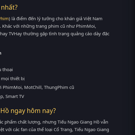
 nhất?
Phim
) là điểm đến lý tưởng cho khán giả Việt Nam
t. Khác với những trang phim cũ như PhimMoi,
V hay TVHay thường gặp tình trạng quảng cáo dày đặc
m
u thoại
mọi thiết bị
ới PhimMoi, MotChill, ThungPhim cũ
op, Smart TV
g Hồ ngay hôm nay?
ác phẩm chất lượng, nhưng Tiếu Ngạo Giang Hồ vẫn
ệt với các fan của thể loại Cổ Trang, Tiếu Ngạo Giang