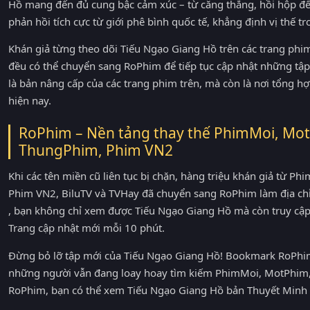
Hồ mang đến đủ cung bậc cảm xúc – từ căng thẳng, hồi hộp đ
phản hồi tích cực từ giới phê bình quốc tế, khẳng định vị thế 
Khán giả từng theo dõi Tiếu Ngạo Giang Hồ trên các trang p
đều có thể chuyển sang RoPhim để tiếp tục cập nhật những tập
là bản nâng cấp của các trang phim trên, mà còn là nơi tổng 
hiện nay.
RoPhim – Nền tảng thay thế PhimMoi, Mot
ThungPhim, Phim VN2
Khi các tên miền cũ liên tục bị chặn, hàng triệu khán giả từ 
Phim VN2, BiluTV và TVHay đã chuyển sang RoPhim làm địa ch
, bạn không chỉ xem được Tiếu Ngạo Giang Hồ mà còn truy cậ
Trang cập nhật mới mỗi 10 phút.
Đừng bỏ lỡ tập mới của Tiếu Ngạo Giang Hồ! Bookmark RoPhim 
những người vẫn đang loay hoay tìm kiếm PhimMoi, MotPhim, 
RoPhim, bạn có thể xem Tiếu Ngạo Giang Hồ bản Thuyết Minh 