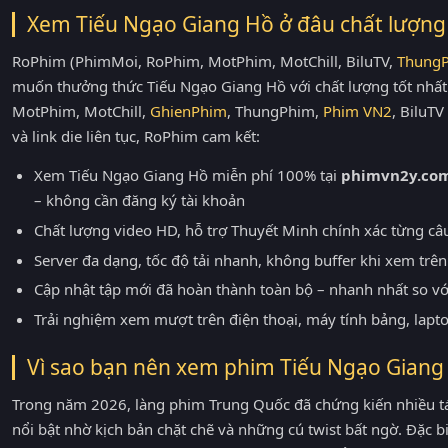
Xem Tiếu Ngạo Giang Hồ ở đâu chất lượng
RoPhim (PhimMoi, RoPhim, MotPhim, MotChill, BiluTV,
Thung
muốn thưởng thức Tiếu Ngạo Giang Hồ với chất lượng tốt nhấ
MotPhim, MotChill,
GhienPhim
, ThungPhim,
Phim VN2
, BiluT
và link die liên tục, RoPhim cam kết:
Xem Tiếu Ngạo Giang Hồ miễn phí 100% tại
phimvn2y.co
– không cần đăng ký tài khoản
Chất lượng video HD, hỗ trợ Thuyết Minh chính xác từng câ
Server đa dạng, tốc độ tải nhanh, không buffer khi xem trên 
Cập nhật tập mới đã hoàn thành toàn bộ – nhanh nhất so v
Trải nghiệm xem mượt trên điện thoại, máy tính bảng, lapt
Vì sao bạn nên xem phim Tiếu Ngạo Gian
Trong năm 2026, làng phim Trung Quốc đã chứng kiến nhiều t
nổi bật nhờ kịch bản chặt chẽ và những cú twist bất ngờ. Đặc bi