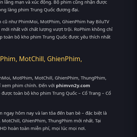
ến lãng mạn và xúc động. Bộ phim cũng nhận được
trong làng phim Trung Quốc đương đại.
him cũ như PhimMoi, MotPhim, GhienPhim hay BiluTV
 mới nhất với chất lượng vượt trội. RoPhim không chỉ
hợp toàn bộ kho phim Trung Quốc được yêu thích nhất
Phim, MotChill, GhienPhim,
PhimMoi, MotPhim, MotChill, GhienPhim, ThungPhim,
ỉ xem phim chính. Đến với
phimvn2y.com
p được toàn bộ kho phim Trung Quốc – Cổ Trang – Cổ
ngay hôm nay và lan tỏa đến bạn bè – đặc biệt là
MotChill, GhienPhim, ThungPhim mới nhất. Tại
HD hoàn toàn miễn phí, mọi lúc mọi nơi.