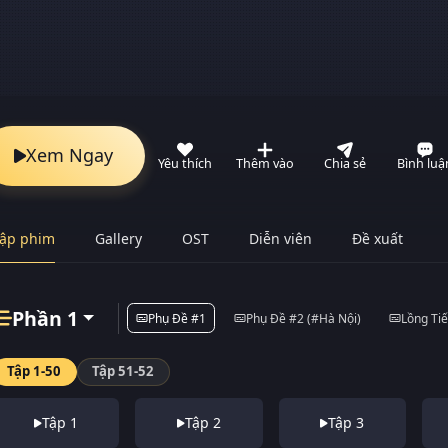
Xem Ngay
Yêu thích
Thêm vào
Chia sẻ
Bình luậ
ập phim
Gallery
OST
Diễn viên
Đề xuất
Phần 1
Phụ Đề #1
Phụ Đề #2 (#Hà Nội)
Lồng Ti
Tập 1-50
Tập 51-52
Tập 1
Tập 2
Tập 3