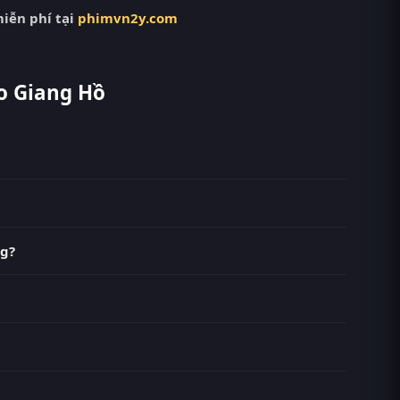
iễn phí tại
phimvn2y.com
o Giang Hồ
ễn phí tại RoPhim (phimvn2y.com) — không quảng
imMoi, MotPhim, MotChill, GhienPhim, ThungPhim, Phim
52). Tại RoPhim, các tập mới được cập nhật liên tục
ng?
với chất lượng HD. Bạn có thể chuyển giữa các bản
 RoPhim phimvn2y.com.
g Đại Vệ, Lưu Tuyết Hoa, Nhậm Hiền Tề, Trần Đức