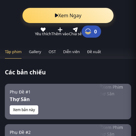
Xem Ngay
0
Yêu thích
Thêm vào
Chia sẻ
Tập phim
Gallery
OST
Diễn viên
Đề xuất
Các bản chiếu
Phụ Đề #1
Thợ Săn
Xem bản này
Phụ Đề #2