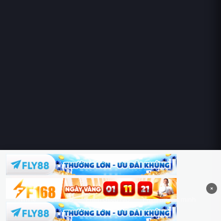
Hoàng Sa & Trường Sa là của Việt Nam!
×
Phim lẻ
Phim bộ
Phim chiếu rạp
Phim thuyết minh
Phim lồng tiếng
Thể loại
Quốc gia
Chủ đề