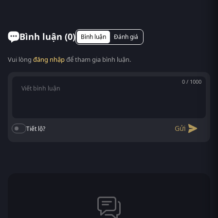
bỏ qua. RoPhim tự hào là điểm đến số 1 thay thế
Có. RoPhim hỗ trợ xem phim Thợ Săn trên mọi thiết
PhimMoi, MotPhim, MotChill,...
bị: điện thoại Android/iOS, máy tính bảng, laptop,
Smart TV. Truy cập phimvn2y.com là xem được,
Bình luận (
0
)
Bình luận
Đánh giá
không cần cài app.
Vui lòng
đăng nhập
để tham gia bình luận.
0 / 1000
Gửi
Tiết lộ?