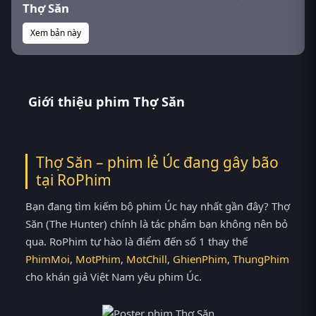
Thợ Săn
Xem bản này
Giới thiệu phim Thợ Săn
Thợ Săn – phim lẻ Úc đang gây bão
tại
RoPhim
Bạn đang tìm kiếm bộ phim Úc hay nhất gần đây? Thợ
Săn (The Hunter) chính là tác phẩm bạn không nên bỏ
qua. RoPhim tự hào là điểm đến số 1 thay thế
PhimMoi
,
MotPhim
,
MotChill
,
GhienPhim
,
ThungPhim
cho khán giả Việt Nam yêu phim Úc.