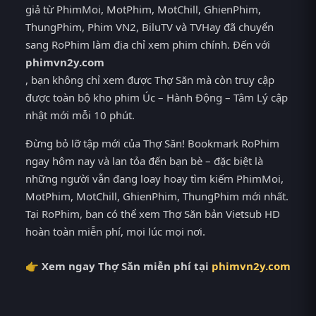
giả từ PhimMoi, MotPhim, MotChill, GhienPhim,
ThungPhim, Phim VN2, BiluTV và TVHay đã chuyển
sang RoPhim làm địa chỉ xem phim chính. Đến với
phimvn2y.com
, bạn không chỉ xem được Thợ Săn mà còn truy cập
được toàn bộ kho phim Úc – Hành Động – Tâm Lý cập
nhật mới mỗi 10 phút.
Đừng bỏ lỡ tập mới của Thợ Săn! Bookmark RoPhim
ngay hôm nay và lan tỏa đến bạn bè – đặc biệt là
những người vẫn đang loay hoay tìm kiếm PhimMoi,
MotPhim, MotChill, GhienPhim, ThungPhim mới nhất.
Tại RoPhim, bạn có thể xem Thợ Săn bản Vietsub HD
hoàn toàn miễn phí, mọi lúc mọi nơi.
👉 Xem ngay Thợ Săn miễn phí tại
phimvn2y.com