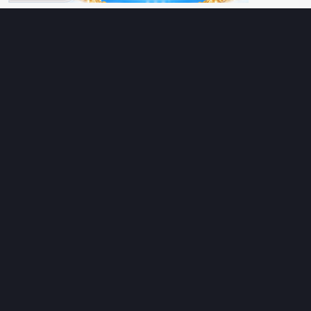
Diễn viên
Lịch chiếu
RoPhim
– Phim hay cả rổ. Xem phim online miễn phí HD 4K
Vietsub, thuyết minh, lồng tiếng. Cập nhật nhanh 24/7, không
quảng cáo.
HỆ SINH THÁI
RoPhim
ĐANG XEM
PhimMoi
MotPhim