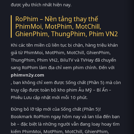
được yêu thích nhất hiện nay.
RoPhim – Nền tảng thay thế
PhimMoi, MotPhim, MotChill,
GhienPhim, ThungPhim, Phim VN2
Khi các tên miền cũ liên tục bị chặn, hàng triệu khán
giả từ PhimMoi, MotPhim, MotChill, GhienPhim,
ThungPhim, Phim VN2, BiluTV và TVHay đã chuyển
sang RoPhim làm địa chỉ xem phim chính. Đến với
phimvn2y.com
, bạn không chỉ xem được Sống chất (Phần 5) mà còn
truy cập được toàn bộ kho phim Âu Mỹ – Bí Ẩn –
Phiêu Lưu cập nhật mới mỗi 10 phút.
Đừng bỏ lỡ tập mới của Sống chất (Phần 5)!
Bookmark RoPhim ngay hôm nay và lan tỏa đến bạn
bè – đặc biệt là những người vẫn đang loay hoay tìm
kiếm PhimMoi, MotPhim, MotChill, GhienPhim,