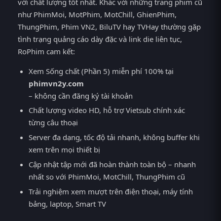
với chất lượng tốt nhất. Khác với những trang phim cũ
như PhimMoi, MotPhim, MotChill, GhienPhim,
ThungPhim, Phim VN2, BiluTV hay TVHay thường gặp
tình trạng quảng cáo dày đặc và link die liên tục,
RoPhim cam kết:
Xem Sống chất (Phần 5) miễn phí 100% tại
phimvn2y.com
– không cần đăng ký tài khoản
Chất lượng video HD, hỗ trợ Vietsub chính xác
từng câu thoại
Server đa dạng, tốc độ tải nhanh, không buffer khi
xem trên mọi thiết bị
Cập nhật tập mới đã hoàn thành toàn bộ – nhanh
nhất so với PhimMoi, MotChill, ThungPhim cũ
Trải nghiệm xem mượt trên điện thoại, máy tính
bảng, laptop, Smart TV