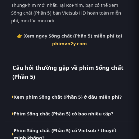
ThungPhim mới nhất. Tại RoPhim, bạn có thể xem
Sống chất (Phần 5) bản Vietsub HD hoàn toàn miễn
phí, mọi lúc mọi nơi.
👉 Xem ngay Sống chất (Phần 5) miễn phí tại
phimvn2y.com
Câu hỏi thường gặp về phim Sống chất
(Phần 5)
Xem phim Sống chất (Phần 5) ở đâu miễn phí?
Bạn có thể xem phim Sống chất (Phần 5) Vietsub HD
Phim Sống chất (Phần 5) có bao nhiêu tập?
miễn phí tại RoPhim (phimvn2y.com) — không
quảng cáo, cập nhật nhanh nhất. Đây là điểm đến
Phim Sống chất (Phần 5) hiện đã hoàn thành với
thay thế cho PhimMoi, MotPhim, MotChill,
Phim Sống chất (Phần 5) có Vietsub / thuyết
Hoàn Tất (10/10). Tại RoPhim, các tập mới được cập
GhienPhim, ThungPhim, Phim VN2, BiluTV, TVHay.
minh không?