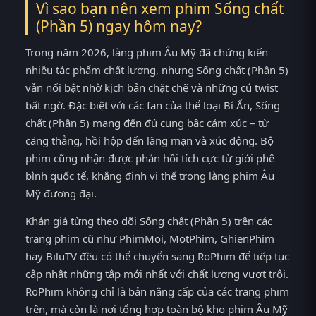
Vì sao bạn nên xem phim Sống chất
(Phần 5) ngay hôm nay?
Trong năm 2026, làng phim Âu Mỹ đã chứng kiến
nhiều tác phẩm chất lượng, nhưng Sống chất (Phần 5)
vẫn nổi bật nhờ kịch bản chặt chẽ và những cú twist
bất ngờ. Đặc biệt với các fan của thể loại Bí Ẩn, Sống
chất (Phần 5) mang đến đủ cung bậc cảm xúc – từ
căng thẳng, hồi hộp đến lãng mạn và xúc động. Bộ
phim cũng nhận được phản hồi tích cực từ giới phê
bình quốc tế, khẳng định vị thế trong làng phim Âu
Mỹ đương đại.
Khán giả từng theo dõi Sống chất (Phần 5) trên các
trang phim cũ như PhimMoi, MotPhim, GhienPhim
hay BiluTV đều có thể chuyển sang RoPhim để tiếp tục
cập nhật những tập mới nhất với chất lượng vượt trội.
RoPhim không chỉ là bản nâng cấp của các trang phim
trên, mà còn là nơi tổng hợp toàn bộ kho phim Âu Mỹ