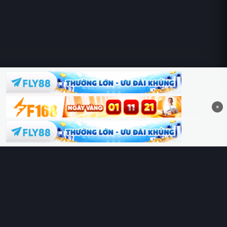
Hoàng Sa & Trường Sa là của Việt Nam!
×
Phim lẻ
Phim bộ
Phim chiếu rạp
Phim thuyết minh
Phim lồng tiếng
Thể loại
Quốc gia
Chủ đề
Diễn viên
Lịch chiếu
RoPhim
– Phim hay cả rổ. Xem phim online miễn phí HD 4K