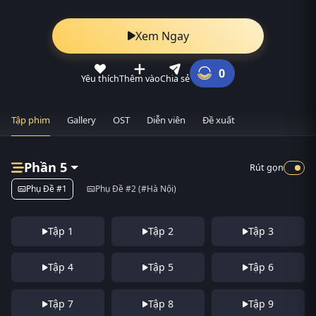
Xem Ngay
0
Yêu thích
Thêm vào
Chia sẻ
Tập phim
Gallery
OST
Diễn viên
Đề xuất
Phần 5
Rút gọn
Phụ Đề #1
Phụ Đề #2 (#Hà Nội)
Tập 1
Tập 2
Tập 3
Tập 4
Tập 5
Tập 6
Tập 7
Tập 8
Tập 9