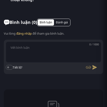
Quần Sịp (Yatterman) đang gây sốt mạng xã hội với
cốt truyện hấp dẫn và dàn diễn viên ấn tượng. Tại
Có. RoPhim hỗ trợ xem phim Siêu Nhân Quần Sịp
RoPhim phimvn2y.com , bạ...
trên mọi thiết bị: điện thoại Android/iOS, máy tính
bảng, laptop, Smart TV. Truy cập phimvn2y.com là
Bình luận (
0
)
Bình luận
Đánh giá
xem được, không cần cài app.
Vui lòng
đăng nhập
để tham gia bình luận.
0 / 1000
Gửi
Tiết lộ?