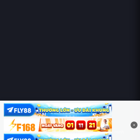
Hoàng Sa & Trường Sa là của Việt Nam!
×
Phim lẻ
Phim bộ
Phim chiếu rạp
Phim thuyết minh