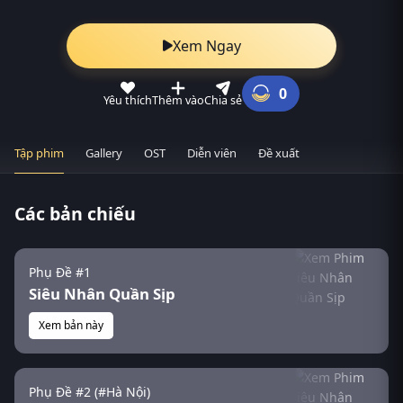
Xem Ngay
0
Yêu thích
Thêm vào
Chia sẻ
Tập phim
Gallery
OST
Diễn viên
Đề xuất
Các bản chiếu
Phụ Đề #1
Siêu Nhân Quần Sịp
Xem bản này
Phụ Đề #2 (#Hà Nội)