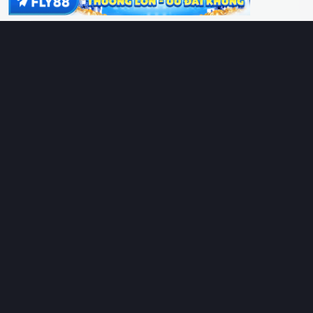
Phim lồng tiếng
Thể loại
Quốc gia
Chủ đề
Diễn viên
Lịch chiếu
RoPhim
– Phim hay cả rổ. Xem phim online miễn phí HD 4K
Vietsub, thuyết minh, lồng tiếng. Cập nhật nhanh 24/7, không
quảng cáo.
HỆ SINH THÁI
RoPhim
ĐANG XEM
PhimMoi