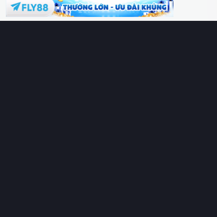
Phim lồng tiếng
Thể loại
Quốc gia
Chủ đề
Diễn viên
Lịch chiếu
RoPhim
– Phim hay cả rổ. Xem phim online miễn phí HD 4K
Vietsub, thuyết minh, lồng tiếng. Cập nhật nhanh 24/7, không
quảng cáo.
HỆ SINH THÁI
RoPhim
ĐANG XEM
PhimMoi