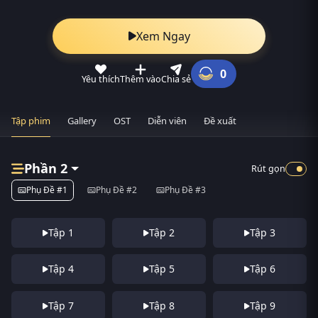
Xem Ngay
0
Yêu thích
Thêm vào
Chia sẻ
Tập phim
Gallery
OST
Diễn viên
Đề xuất
Phần 2
Rút gọn
Phụ Đề #1
Phụ Đề #2
Phụ Đề #3
Tập 1
Tập 2
Tập 3
Tập 4
Tập 5
Tập 6
Tập 7
Tập 8
Tập 9