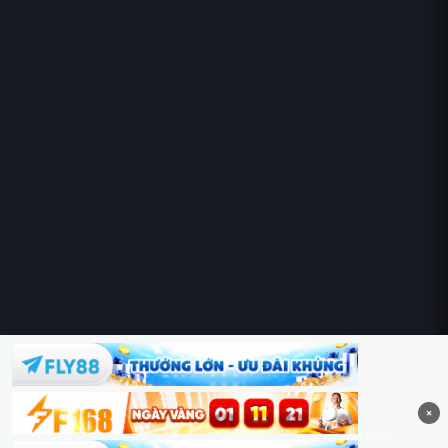
Hoàng Sa & Trường Sa là của Việt Nam!
×
Phim lẻ
Phim bộ
Phim chiếu rạp
Phim thuyết minh