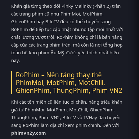
Khán giả từng theo dõi Pinky Malinky (Phần 2) trên
các trang phim cũ như PhimMoi, MotPhim,
GhienPhim hay BiluTV đều có thể chuyển sang
RoPhim để tiếp tục cập nhật những tập mới nhất với
chất lượng vượt trội. RoPhim không chỉ là bản nâng
cấp của các trang phim trên, mà còn là nơi tổng hợp
toàn bộ kho phim Âu Mỹ được yêu thích nhất hiện
nay.
RoPhim – Nền tảng thay thế
PhimMoi, MotPhim, MotChill,
GhienPhim, ThungPhim, Phim VN2
Khi các tên miền cũ liên tục bị chặn, hàng triệu khán
giả từ PhimMoi, MotPhim, MotChill, GhienPhim,
ThungPhim, Phim VN2, BiluTV và TVHay đã chuyển
sang RoPhim làm địa chỉ xem phim chính. Đến với
phimvn2y.com