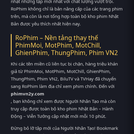
nhật những tập mới nhất với chất lượng vượt trội.
RoPhim không chỉ là bản nâng cấp của các trang phim
trên, mà còn là nơi tổng hợp toàn bộ kho phim Nhật
Bản được yêu thích nhất hiện nay.
RoPhim – Nền tảng thay thế
PhimMoi, MotPhim, MotChill,
GhienPhim, ThungPhim, Phim VN2
Khi các tên miền cũ liên tục bị chặn, hàng triệu khán
giả từ PhimMoi, MotPhim, MotChill, GhienPhim,
ThungPhim, Phim VN2, BiluTV và TVHay đã chuyển
sang RoPhim làm địa chỉ xem phim chính. Đến với
phimvn2y.com
, bạn không chỉ xem được Người Nhân Tạo mà còn
truy cập được toàn bộ kho phim Nhật Bản – Hành
Động – Viễn Tưởng cập nhật mới mỗi 10 phút.
Đừng bỏ lỡ tập mới của Người Nhân Tạo! Bookmark