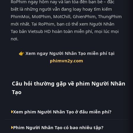
RoPhim ngay hôm nay và lan tỏa đến bạn bè – đặc
biệt là những người vẫn đang loay hoay tìm kiếm
PhimMoi, MotPhim, MotChill, GhienPhim, ThungPhim
mới nhất. Tại RoPhim, bạn có thể xem Người Nhân
Tạo bản Vietsub HD hoàn toàn miễn phí, mọi lúc mọi
nơi.
👉 Xem ngay Người Nhân Tạo miễn phí tại
phimvn2y.com
Câu hỏi thường gặp về phim Người Nhân
Tạo
Xem phim Người Nhân Tạo ở đâu miễn phí?
Bạn có thể xem phim Người Nhân Tạo Vietsub HD
Phim Người Nhân Tạo có bao nhiêu tập?
miễn phí tại RoPhim (phimvn2y.com) — không