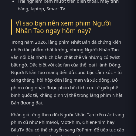
Trải nghiệm xem mượt trên điện thoại, máy tính
bảng, laptop, Smart TV
Vì sao bạn nên xem phim Người
Nhân Tạo ngay hôm nay?
Trong năm 2026, làng phim Nhật Bản đã chứng kiến
nhiều tác phẩm chất lượng, nhưng Người Nhân Tạo
vẫn nổi bật nhờ kịch bản chặt chẽ và những cú twist
bất ngờ. Đặc biệt với các fan của thể loại Hành Động,
Người Nhân Tạo mang đến đủ cung bậc cảm xúc – từ
căng thẳng, hồi hộp đến lãng mạn và xúc động. Bộ
phim cũng nhận được phản hồi tích cực từ giới phê
bình quốc tế, khẳng định vị thế trong làng phim Nhật
Bản đương đại.
Khán giả từng theo dõi Người Nhân Tạo trên các trang
phim cũ như PhimMoi, MotPhim, GhienPhim hay
BiluTV đều có thể chuyển sang RoPhim để tiếp tục cập