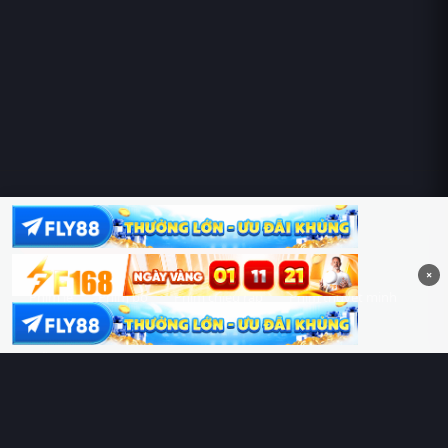
Hoàng Sa & Trường Sa là của Việt Nam!
×
Phim lẻ
Phim bộ
Phim chiếu rạp
Phim thuyết minh
Phim lồng tiếng
Thể loại
Quốc gia
Chủ đề
Diễn viên
Lịch chiếu