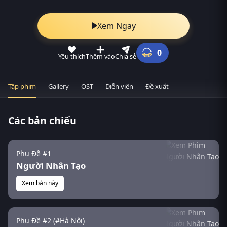
Xem Ngay
0
Yêu thích
Thêm vào
Chia sẻ
Tập phim
Gallery
OST
Diễn viên
Đề xuất
Các bản chiếu
Phụ Đề #1
Người Nhân Tạo
Xem bản này
Phụ Đề #2 (#Hà Nội)