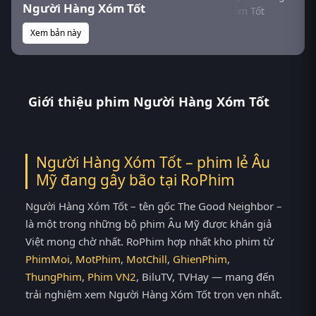
Người Hàng Xóm Tốt
Xem bản này
Giới thiệu phim Người Hàng Xóm Tốt
Người Hàng Xóm Tốt – phim lẻ Âu
Mỹ đang gây bão tại
RoPhim
Người Hàng Xóm Tốt – tên gốc The Good Neighbor –
là một trong những bộ phim Âu Mỹ được khán giả
Việt mong chờ nhất. RoPhim hợp nhất kho phim từ
PhimMoi
,
MotPhim
,
MotChill
,
GhienPhim
,
ThungPhim
,
Phim VN2
, BiluTV, TVHay — mang đến
trải nghiệm xem Người Hàng Xóm Tốt trọn vẹn nhất.