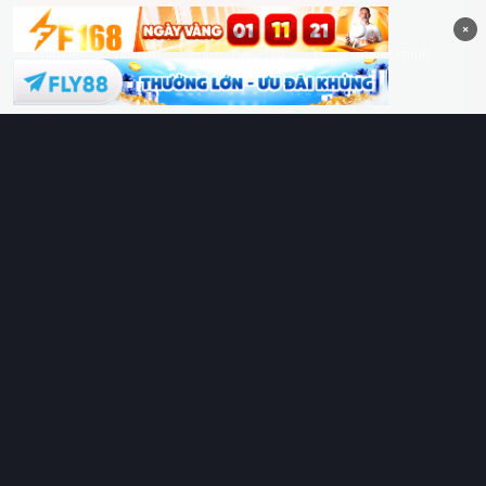
×
Phim lẻ
Phim bộ
Phim chiếu rạp
Phim thuyết minh
Phim lồng tiếng
Thể loại
Quốc gia
Chủ đề
Diễn viên
Lịch chiếu
RoPhim
– Phim hay cả rổ. Xem phim online miễn phí HD 4K
Vietsub, thuyết minh, lồng tiếng. Cập nhật nhanh 24/7, không
quảng cáo.
HỆ SINH THÁI