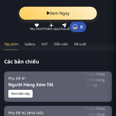
Xem Ngay
0
Yêu thích
Thêm vào
Chia sẻ
Tập phim
Gallery
OST
Diễn viên
Đề xuất
Các bản chiếu
Phụ Đề #1
Người Hàng Xóm Tốt
Xem bản này
Phụ Đề #2 (#Hà Nội)