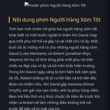
Nội dung phim Người Hàng Xóm Tốt
Tình bạn mới chớm nở giữa hai người hàng xóm rất
khác biệt có một bước ngoặt bi thảm khi David chạy
qua một phụ nữ trẻ và gây ra cái chết cho cô ấy. Một
buổi tối ác mộng mở ra cho những người hàng xóm
David (Luke Kleintank) và Robert (Jonathan Rhys
Meyers) khi họ vô tình tông phải một phụ nữ trên
chiếc xe đạp của cô ấy và bỏ trốn khỏi hiện trường.
Trong khi David ngày càng bị kìm hãm bởi cảm giác
tội lỗi, Robert không hề tỏ ra hối hận và trở nên độc
đoán và chiếm hữu. Khi David gặp Vanessa (Eloise
Smyth), em gái của nạn nhân, anh ta phục tùng niềm
đam mê liều lĩnh và ý thức chuộc lỗi tiềm ẩn trước khi
nhận ra Robert sẽ làm những điều không thể nói
trước để bảo vệ bí mật của họ.