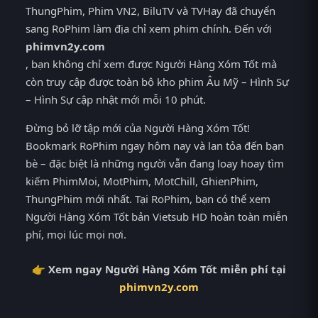
ThungPhim, Phim VN2, BiluTV và TVHay đã chuyển
sang RoPhim làm địa chỉ xem phim chính. Đến với
phimvn2y.com
, bạn không chỉ xem được Người Hàng Xóm Tốt mà
còn truy cập được toàn bộ kho phim Âu Mỹ – Hình Sự
– Hình Sự cập nhật mới mỗi 10 phút.
Đừng bỏ lỡ tập mới của Người Hàng Xóm Tốt!
Bookmark RoPhim ngay hôm nay và lan tỏa đến bạn
bè – đặc biệt là những người vẫn đang loay hoay tìm
kiếm PhimMoi, MotPhim, MotChill, GhienPhim,
ThungPhim mới nhất. Tại RoPhim, bạn có thể xem
Người Hàng Xóm Tốt bản Vietsub HD hoàn toàn miễn
phí, mọi lúc mọi nơi.
👉 Xem ngay Người Hàng Xóm Tốt miễn phí tại
phimvn2y.com