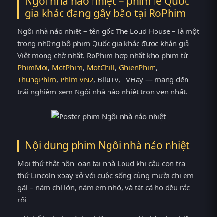
Ngôi nhà náo nhiệt – phim lẻ Quốc
gia khác đang gây bão tại
RoPhim
Ngôi nhà náo nhiệt – tên gốc The Loud House – là một
trong những bộ phim Quốc gia khác được khán giả
Việt mong chờ nhất. RoPhim hợp nhất kho phim từ
PhimMoi
,
MotPhim
,
MotChill
,
GhienPhim
,
ThungPhim
,
Phim VN2
, BiluTV, TVHay — mang đến
trải nghiệm xem Ngôi nhà náo nhiệt trọn vẹn nhất.
Nội dung phim Ngôi nhà náo nhiệt
Mọi thứ thật hỗn loạn tại nhà Loud khi cậu con trai
thứ Lincoln xoay xở với cuộc sống cùng mười chị em
gái – năm chị lớn, năm em nhỏ, và tất cả họ đều rắc
rối.