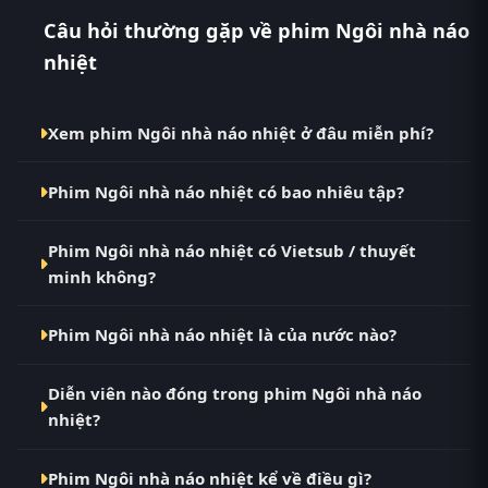
Câu hỏi thường gặp về phim Ngôi nhà náo
nhiệt
Xem phim Ngôi nhà náo nhiệt ở đâu miễn phí?
Bạn có thể xem phim Ngôi nhà náo nhiệt Vietsub HD
Phim Ngôi nhà náo nhiệt có bao nhiêu tập?
miễn phí tại RoPhim (phimvn2y.com) — không
quảng cáo, cập nhật nhanh nhất. Đây là điểm đến
Phim Ngôi nhà náo nhiệt hiện đã hoàn thành với
thay thế cho PhimMoi, MotPhim, MotChill,
Phim Ngôi nhà náo nhiệt có Vietsub / thuyết
Hoàn Tất (26/26). Tại RoPhim, các tập mới được cập
GhienPhim, ThungPhim, Phim VN2, BiluTV, TVHay.
minh không?
nhật liên tục mỗi 10 phút khi nguồn có nội dung
mới.
Có. Phim Ngôi nhà náo nhiệt tại RoPhim có bản
Phim Ngôi nhà náo nhiệt là của nước nào?
Vietsub với chất lượng HD. Bạn có thể chuyển giữa
các bản Phụ Đề và Thuyết Minh ngay trong trình
Phim Ngôi nhà náo nhiệt là phim Quốc gia khác.
phát.
Diễn viên nào đóng trong phim Ngôi nhà náo
Xem ngay tại RoPhim phimvn2y.com.
nhiệt?
Dàn diễn viên chính của phim Ngôi nhà náo nhiệt
Phim Ngôi nhà náo nhiệt kể về điều gì?
gồm Brian Stepanek, Catherine Taber, Collin Dean,