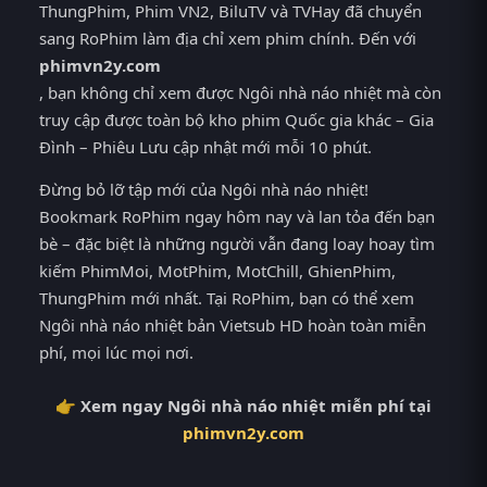
ThungPhim, Phim VN2, BiluTV và TVHay đã chuyển
sang RoPhim làm địa chỉ xem phim chính. Đến với
phimvn2y.com
, bạn không chỉ xem được Ngôi nhà náo nhiệt mà còn
truy cập được toàn bộ kho phim Quốc gia khác – Gia
Đình – Phiêu Lưu cập nhật mới mỗi 10 phút.
Đừng bỏ lỡ tập mới của Ngôi nhà náo nhiệt!
Bookmark RoPhim ngay hôm nay và lan tỏa đến bạn
bè – đặc biệt là những người vẫn đang loay hoay tìm
kiếm PhimMoi, MotPhim, MotChill, GhienPhim,
ThungPhim mới nhất. Tại RoPhim, bạn có thể xem
Ngôi nhà náo nhiệt bản Vietsub HD hoàn toàn miễn
phí, mọi lúc mọi nơi.
👉 Xem ngay Ngôi nhà náo nhiệt miễn phí tại
phimvn2y.com