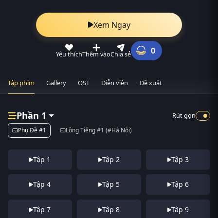
Xem Ngay
0
Yêu thích
Thêm vào
Chia sẻ
Tập phim
Gallery
OST
Diễn viên
Đề xuất
Phần 1
Rút gọn
Phụ Đề #1
Lồng Tiếng #1 (#Hà Nội)
Tập 1
Tập 2
Tập 3
Tập 4
Tập 5
Tập 6
Tập 7
Tập 8
Tập 9