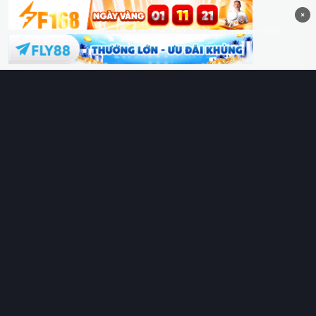
×
Phim lẻ
Phim bộ
Phim chiếu rạp
Phim thuyết minh
Phim lồng tiếng
Thể loại
Quốc gia
Chủ đề
Diễn viên
Lịch chiếu
RoPhim
– Phim hay cả rổ. Xem phim online miễn phí HD 4K
Vietsub, thuyết minh, lồng tiếng. Cập nhật nhanh 24/7, không
quảng cáo.
HỆ SINH THÁI
RoPhim
ĐANG XEM