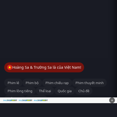
Hoàng Sa & Trường Sa là của Việt Nam!
Phim lẻ
Phim bộ
Phim chiếu rạp
Phim thuyết minh
Phim lồng tiếng
Thể loại
Quốc gia
Chủ đề
Diễn viên
Lịch chiếu
×