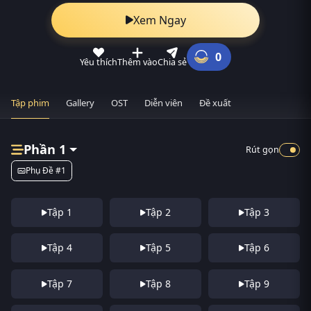
Xem Ngay
0
Yêu thích
Thêm vào
Chia sẻ
Tập phim
Gallery
OST
Diễn viên
Đề xuất
Phần 1
Rút gọn
Phụ Đề #1
Tập 1
Tập 2
Tập 3
Tập 4
Tập 5
Tập 6
Tập 7
Tập 8
Tập 9