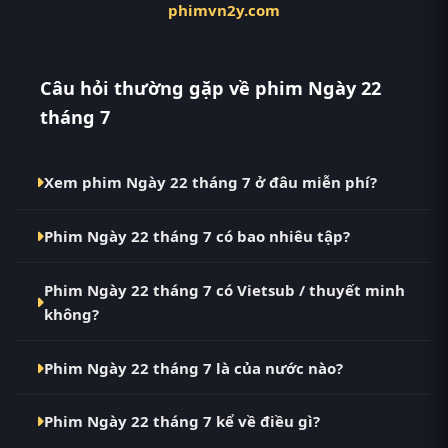
phimvn2y.com
Câu hỏi thường gặp về phim Ngày 22
tháng 7
Xem phim Ngày 22 tháng 7 ở đâu miễn phí?
Bạn có thể xem phim Ngày 22 tháng 7 Vietsub HD
Phim Ngày 22 tháng 7 có bao nhiêu tập?
miễn phí tại RoPhim (phimvn2y.com) — không
quảng cáo, cập nhật nhanh nhất. Đây là điểm đến
Phim Ngày 22 tháng 7 hiện đã hoàn thành với Hoàn
thay thế cho PhimMoi, MotPhim, MotChill,
Phim Ngày 22 tháng 7 có Vietsub / thuyết minh
Tất (13/13). Tại RoPhim, các tập mới được cập nhật
GhienPhim, ThungPhim, Phim VN2, BiluTV, TVHay.
không?
liên tục mỗi 10 phút khi nguồn có nội dung mới.
Có. Phim Ngày 22 tháng 7 tại RoPhim có bản Vietsub
Phim Ngày 22 tháng 7 là của nước nào?
với chất lượng HD. Bạn có thể chuyển giữa các bản
Phụ Đề và Thuyết Minh ngay trong trình phát.
Phim Ngày 22 tháng 7 là phim Nhật Bản. Xem ngay
Phim Ngày 22 tháng 7 kể về điều gì?
tại RoPhim phimvn2y.com.