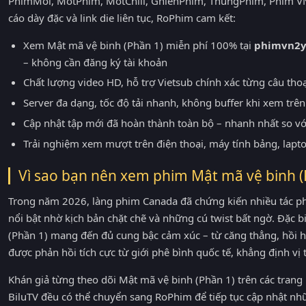
PhimMoi, MotPhim, MotChill, GhienPhim, ThungPhim, Phim VN
cáo dày đặc và link die liên tục, RoPhim cam kết:
Xem Mật mã vệ binh (Phần 1) miễn phí 100% tại
phimvn2y
– không cần đăng ký tài khoản
Chất lượng video HD, hỗ trợ Vietsub chính xác từng câu tho
Server đa dạng, tốc độ tải nhanh, không buffer khi xem trên 
Cập nhật tập mới đã hoàn thành toàn bộ – nhanh nhất so v
Trải nghiệm xem mượt trên điện thoại, máy tính bảng, lapt
Vì sao bạn nên xem phim Mật mã vệ binh 
Trong năm 2026, làng phim Canada đã chứng kiến nhiều tác p
nổi bật nhờ kịch bản chặt chẽ và những cú twist bất ngờ. Đặc bi
(Phần 1) mang đến đủ cung bậc cảm xúc – từ căng thẳng, hồi
được phản hồi tích cực từ giới phê bình quốc tế, khẳng định v
Khán giả từng theo dõi Mật mã vệ binh (Phần 1) trên các tr
BiluTV đều có thể chuyển sang RoPhim để tiếp tục cập nhật nh