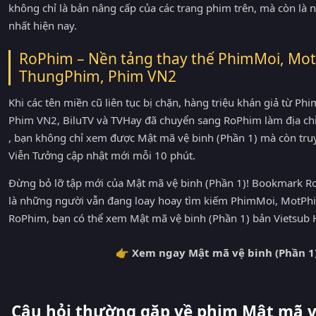
không chỉ là bản nâng cấp của các trang phim trên, mà còn là
nhất hiện nay.
RoPhim – Nền tảng thay thế PhimMoi, Mot
ThungPhim, Phim VN2
Khi các tên miền cũ liên tục bị chặn, hàng triệu khán giả từ 
Phim VN2, BiluTV và TVHay đã chuyển sang RoPhim làm địa ch
, bạn không chỉ xem được Mật mã vệ binh (Phần 1) mà còn tru
Viễn Tưởng cập nhật mới mỗi 10 phút.
Đừng bỏ lỡ tập mới của Mật mã vệ binh (Phần 1)! Bookmark Ro
là những người vẫn đang loay hoay tìm kiếm PhimMoi, MotPhi
RoPhim, bạn có thể xem Mật mã vệ binh (Phần 1) bản Vietsub H
👉 Xem ngay Mật mã vệ binh (Phần 1)
Câu hỏi thường gặp về phim Mật mã v