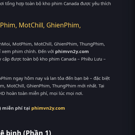
 nơi tổng hợp toàn bộ kho phim Canada được yêu thích
Phim, MotChill, GhienPhim,
PhimMoi, MotPhim, MotChill, GhienPhim, ThungPhim,
ỉ xem phim chính. Đến với
phimvn2y.com
y cập được toàn bộ kho phim Canada – Phiêu Lưu –
Phim ngay hôm nay và lan tỏa đến bạn bè – đặc biệt
m, MotChill, GhienPhim, ThungPhim mới nhất. Tại
D hoàn toàn miễn phí, mọi lúc mọi nơi.
 miễn phí tại
phimvn2y.com
ệ binh (Phần 1)