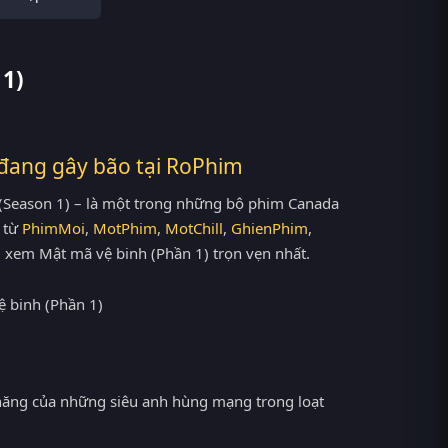
 1)
 đang gây bão tại
RoPhim
 (Season 1) – là một trong những bộ phim Canada
 từ
PhimMoi
,
MotPhim
,
MotChill
,
GhienPhim
,
 xem Mật mã vệ binh (Phần 1) trọn vẹn nhất.
năng của những siêu anh hùng mạng trong loạt