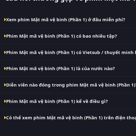
Xem phim Mật mã vệ binh (Phần 1) ở đâu miễn phí?
Bạn có thể xem phim Mật mã vệ binh (Phần 1) Vietsub HD mi
Phim Mật mã vệ binh (Phần 1) có bao nhiêu tập?
cập nhật nhanh nhất. Đây là điểm đến thay thế cho PhimMoi
VN2, BiluTV, TVHay.
Phim Mật mã vệ binh (Phần 1) hiện đã hoàn thành với Hoàn Tất
Phim Mật mã vệ binh (Phần 1) có Vietsub / thuyết minh
tục mỗi 10 phút khi nguồn có nội dung mới.
Có. Phim Mật mã vệ binh (Phần 1) tại RoPhim có bản Vietsub 
Phim Mật mã vệ binh (Phần 1) là của nước nào?
Đề và Thuyết Minh ngay trong trình phát.
Phim Mật mã vệ binh (Phần 1) là phim Canada. Xem ngay tại
Diễn viên nào đóng trong phim Mật mã vệ binh (Phần 1)
Dàn diễn viên chính của phim Mật mã vệ binh (Phần 1) gồm Aja
Phim Mật mã vệ binh (Phần 1) kể về điều gì?
Hannah Vandenbygaart.
Mật mã vệ binh (Phần 1) – phim lẻ Canada đang gây bão tại R
Có thể xem phim Mật mã vệ binh (Phần 1) trên điện tho
Guardian Code (Season 1) – là một trong những bộ phim Can
nhấ...
Có. RoPhim hỗ trợ xem phim Mật mã vệ binh (Phần 1) trên mọi 
laptop, Smart TV. Truy cập phimvn2y.com là xem được, không 