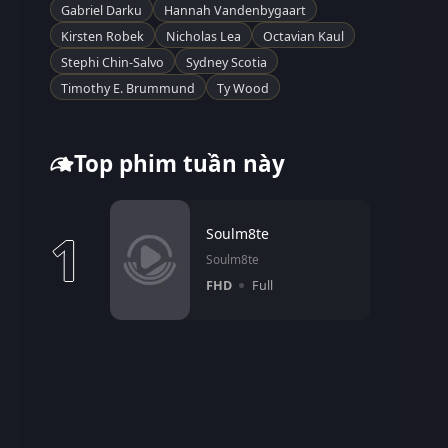
Gabriel Darku
Hannah Vandenbygaart
Kirsten Robek
Nicholas Lea
Octavian Kaul
Stephi Chin-Salvo
Sydney Scotia
Timothy E. Brummund
Ty Wood
Top phim tuần này
1
Soulm8te
Soulm8te
FHD
Full