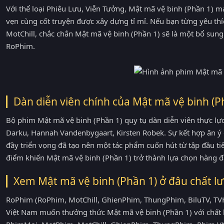
Với thể loại Phiêu Lưu, Viễn Tưởng, Mật mã vệ binh (Phần 1) m
vẹn cùng cốt truyện được xây dựng tỉ mỉ. Nếu bạn từng yêu t
MotChill, chắc chắn Mật mã vệ binh (Phần 1) sẽ là một bổ sun
RoPhim.
Dàn diễn viên chính của Mật mã vệ binh (P
Bộ phim Mật mã vệ binh (Phần 1) quy tụ dàn diễn viên thực lực
Darku, Hannah Vandenbygaart, Kirsten Robek. Sự kết hợp ăn ý 
đầy triển vọng đã tạo nên một tác phẩm cuốn hút từ tập đầu t
điểm khiến Mật mã vệ binh (Phần 1) trở thành lựa chọn hàng 
Xem Mật mã vệ binh (Phần 1) ở đâu chất l
RoPhim (RoPhim, MotChill, GhienPhim, ThungPhim, BiluTV, TVH
Việt Nam muốn thưởng thức Mật mã vệ binh (Phần 1) với chất 