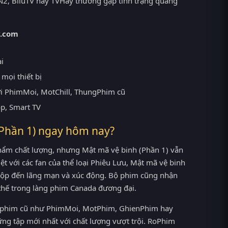
2, BiluTV hay TVHay thường gặp tình trạng quảng
.com
ại
mọi thiết bị
ới PhimMoi, MotChill, ThungPhim cũ
op, Smart TV
(Phần 1) ngay hôm nay?
hẩm chất lượng, nhưng Mật mã vệ binh (Phần 1) vẫn
ệt với các fan của thể loại Phiêu Lưu, Mật mã vệ binh
 hộp đến lãng mạn và xúc động. Bộ phim cũng nhận
ị thế trong làng phim Canada đương đại.
ang phim cũ như PhimMoi, MotPhim, GhienPhim hay
ững tập mới nhất với chất lượng vượt trội. RoPhim