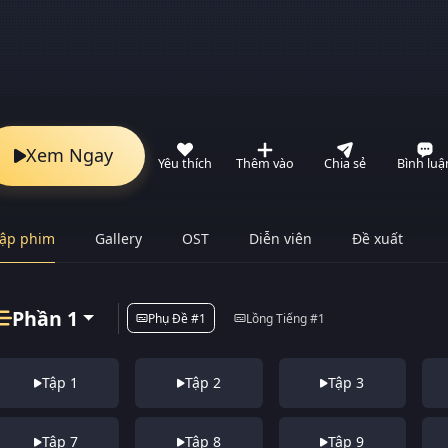
Xem Ngay
Yêu thích
Thêm vào
Chia sẻ
Bình luậ
ập phim
Gallery
OST
Diễn viên
Đề xuất
Phần 1
Phụ Đề #1
Lồng Tiếng #1
Tập 1
Tập 2
Tập 3
Tập 7
Tập 8
Tập 9