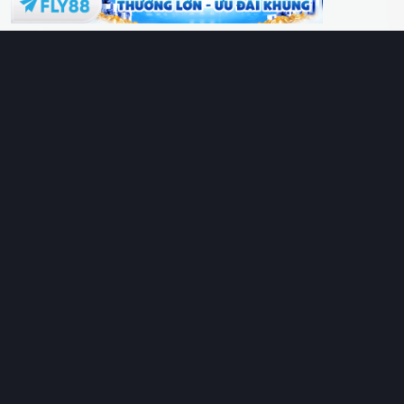
Phim lồng tiếng
Thể loại
Quốc gia
Chủ đề
Diễn viên
Lịch chiếu
RoPhim
– Phim hay cả rổ. Xem phim online miễn phí HD 4K
Vietsub, thuyết minh, lồng tiếng. Cập nhật nhanh 24/7, không
quảng cáo.
HỆ SINH THÁI
RoPhim
ĐANG XEM
PhimMoi