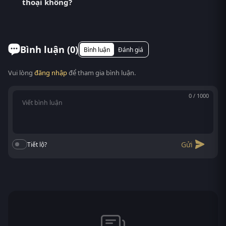
thoại không?
Skin – là một trong những bộ phim Trung Quốc
được khán giả Việt mong chờ nhất. RoPhim hợp
Có. RoPhim hỗ trợ xem phim Lạp Tội Đồ Giám trên
nhất kho phim từ PhimMoi, MotPhim...
mọi thiết bị: điện thoại Android/iOS, máy tính bảng,
laptop, Smart TV. Truy cập phimvn2y.com là xem
Bình luận (
0
)
Bình luận
Đánh giá
được, không cần cài app.
Vui lòng
đăng nhập
để tham gia bình luận.
0 / 1000
Gửi
Tiết lộ?