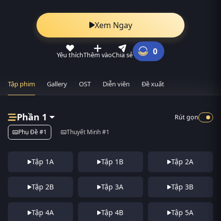
Xem Ngay
0
Yêu thích
Thêm vào
Chia sẻ
Tập phim
Gallery
OST
Diễn viên
Đề xuất
Phần 1
Rút gọn
Phụ Đề #1
Thuyết Minh #1
Tập 1A
Tập 1B
Tập 2A
Tập 2B
Tập 3A
Tập 3B
Tập 4A
Tập 4B
Tập 5A