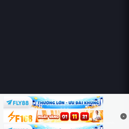
Hoàng Sa & Trường Sa là của Việt Nam!
×
Phim lẻ
Phim bộ
Phim chiếu rạp
Phim thuyết minh