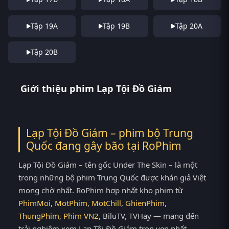
Tập 19A
Tập 19B
Tập 20A
Tập 20B
Giới thiệu phim Lạp Tội Đồ Giám
Lạp Tội Đồ Giám – phim bộ Trung
Quốc đang gây bão tại
RoPhim
Lạp Tội Đồ Giám – tên gốc Under The Skin – là một
trong những bộ phim Trung Quốc được khán giả Việt
mong chờ nhất. RoPhim hợp nhất kho phim từ
PhimMoi
,
MotPhim
,
MotChill
,
GhienPhim
,
ThungPhim
,
Phim VN2
, BiluTV, TVHay — mang đến
trải nghiệm xem Lạp Tội Đồ Giám trọn vẹn nhất.