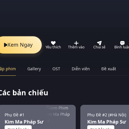
Xem Ngay
Yêu thích
Thêm vào
Chia sẻ
Bình luậ
ập phim
Gallery
OST
Diễn viên
Đề xuất
Các bản chiếu
Phụ Đề #1
Phụ Đề #2 (#Hà Nội)
Kim Ma Pháp Sư
Kim Ma Pháp Sư