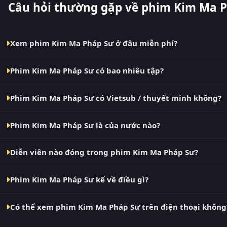
Câu hỏi thường gặp về phim Kim Ma 
Xem phim Kim Ma Pháp Sư ở đâu miễn phí?
Bạn có thể xem phim Kim Ma Pháp Sư Vietsub HD miễn phí t
Phim Kim Ma Pháp Sư có bao nhiêu tập?
nhật nhanh nhất. Đây là điểm đến thay thế cho PhimMoi, Mo
BiluTV, TVHay.
Phim Kim Ma Pháp Sư hiện đã hoàn thành với Full. Tại RoPhim
Phim Kim Ma Pháp Sư có Vietsub / thuyết minh không?
nguồn có nội dung mới.
Có. Phim Kim Ma Pháp Sư tại RoPhim có bản Vietsub với chất
Phim Kim Ma Pháp Sư là của nước nào?
Thuyết Minh ngay trong trình phát.
Phim Kim Ma Pháp Sư là phim Nhật Bản. Xem ngay tại RoPhi
Diễn viên nào đóng trong phim Kim Ma Pháp Sư?
Dàn diễn viên chính của phim Kim Ma Pháp Sư gồm Junki Toz
Phim Kim Ma Pháp Sư kể về điều gì?
Kim Ma Pháp Sư – phim lẻ Nhật Bản đang gây bão tại RoPhim
Có thể xem phim Kim Ma Pháp Sư trên điện thoại không
Magic Land – là một trong những bộ phim Nhật Bản được kh
từ Phim...
Có. RoPhim hỗ trợ xem phim Kim Ma Pháp Sư trên mọi thiết bị