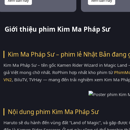
Xem bản này
Xem bản này
Giới thiệu phim Kim Ma Pháp Sư
Kim Ma Pháp Sư – phim lẻ Nhật Bản đang 
Kim Ma Pháp Sư – tên gốc Kamen Rider Wizard in Magic Land 
giả Việt mong chờ nhất. RoPhim hợp nhất kho phim từ
PhimMo
VN2
, BiluTV, TVHay — mang đến trải nghiệm xem Kim Ma Pháp
Nội dung phim Kim Ma Pháp Sư
Haruto sẽ du hành đến vùng đất “Land of Magic”, và gặp được 
đến là Kamen Rider Sorcerer. Ở nơi này cũng có thể henshin t