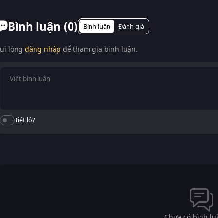
Smart TV. Truy cập phimvn2y.com là xem được, không cần cài
Bình luận (
0
)
Bình luận
Đánh giá
ui lòng
đăng nhập
để tham gia bình luận.
Tiết lộ?
Chưa có bình lu