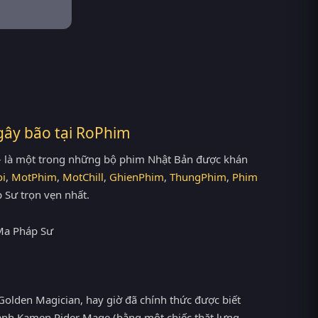
gây bão tại
RoPhim
– là một trong những bộ phim Nhật Bản được khán
i
,
MotPhim
,
MotChill
,
GhienPhim
,
ThungPhim
,
Phim
 Sư trọn vẹn nhất.
Golden Magician, hay giờ đã chính thức được biết
hành Kamen Rider Mage (bằng một chiếc thặt lưng