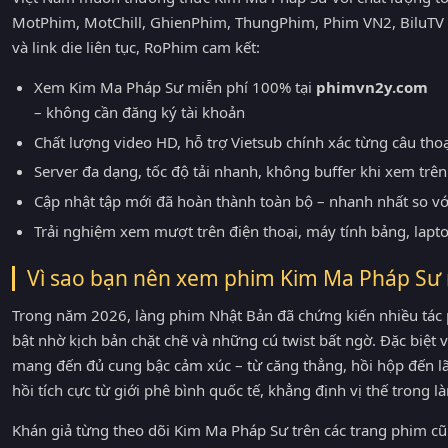
MotPhim, MotChill, GhienPhim, ThungPhim, Phim VN2, BiluTV 
và link die liên tục, RoPhim cam kết:
Xem Kim Ma Pháp Sư miễn phí 100% tại
phimvn2y.com
– không cần đăng ký tài khoản
Chất lượng video HD, hỗ trợ Vietsub chính xác từng câu tho
Server đa dạng, tốc độ tải nhanh, không buffer khi xem trên 
Cập nhật tập mới đã hoàn thành toàn bộ – nhanh nhất so v
Trải nghiệm xem mượt trên điện thoại, máy tính bảng, lapt
Vì sao bạn nên xem phim Kim Ma Pháp Sư
Trong năm 2026, làng phim Nhật Bản đã chứng kiến nhiều tác
bật nhờ kịch bản chặt chẽ và những cú twist bất ngờ. Đặc biệt
mang đến đủ cung bậc cảm xúc – từ căng thẳng, hồi hộp đến 
hồi tích cực từ giới phê bình quốc tế, khẳng định vị thế trong
Khán giả từng theo dõi Kim Ma Pháp Sư trên các trang phim 