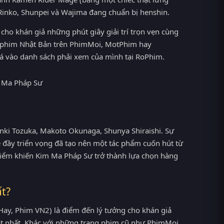
 Rinko, Shunpei và Wajima đang chuẩn bị henshin.
ho khán giả những phút giây giải trí trọn vẹn cùng
bộ phim Nhật Bản trên PhimMoi, MotPhim hay
iá vào danh sách phải xem của mình tại RoPhim.
nki Tozuka, Makoto Okunaga, Shunya Shiraishi. Sự
ẻ đầy triển vọng đã tạo nên một tác phẩm cuốn hút từ
điểm khiến Kim Ma Pháp Sư trở thành lựa chọn hàng
t?
ay, Phim VN2) là điểm đến lý tưởng cho khán giả
t nhất. Khác với những trang phim cũ như PhimMoi,