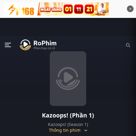
×
Kazoops! (Phần 1)
Kazoops! (Season 1)
Thông tin phim