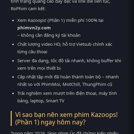
tình trạng quảng cáo dày đặc và link die liên tục,
RoPhim cam kết:
Xem Kazoops! (Phần 1) miễn phí 100% tại
phimvn2y.com
– không cần đăng ký tài khoản
Chất lượng video HD, hỗ trợ Vietsub chính xác
từng câu thoại
Server đa dạng, tốc độ tải nhanh, không buffer khi
xem trên mọi thiết bị
Cập nhật tập mới đã hoàn thành toàn bộ – nhanh
nhất so với PhimMoi, MotChill, ThungPhim cũ
Trải nghiệm xem mượt trên điện thoại, máy tính
bảng, laptop, Smart TV
Vì sao bạn nên xem phim Kazoops!
(Phần 1) ngay hôm nay?
Trong năm 2026, làng phim Úc đã chứng kiến nhiều