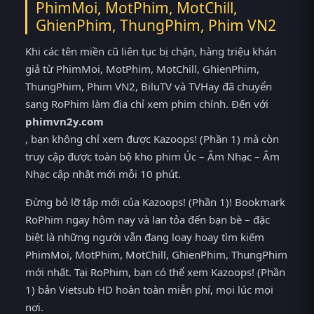
PhimMoi, MotPhim, MotChill,
GhienPhim, ThungPhim, Phim VN2
Khi các tên miền cũ liên tục bị chặn, hàng triệu khán
giả từ PhimMoi, MotPhim, MotChill, GhienPhim,
ThungPhim, Phim VN2, BiluTV và TVHay đã chuyển
sang RoPhim làm địa chỉ xem phim chính. Đến với
phimvn2y.com
, bạn không chỉ xem được Kazoops! (Phần 1) mà còn
truy cập được toàn bộ kho phim Úc – Âm Nhạc – Âm
Nhạc cập nhật mới mỗi 10 phút.
Đừng bỏ lỡ tập mới của Kazoops! (Phần 1)! Bookmark
RoPhim ngay hôm nay và lan tỏa đến bạn bè – đặc
biệt là những người vẫn đang loay hoay tìm kiếm
PhimMoi, MotPhim, MotChill, GhienPhim, ThungPhim
mới nhất. Tại RoPhim, bạn có thể xem Kazoops! (Phần
1) bản Vietsub HD hoàn toàn miễn phí, mọi lúc mọi
nơi.