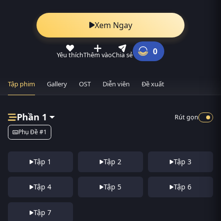
Xem Ngay
0
Yêu thích
Thêm vào
Chia sẻ
Tập phim
Gallery
OST
Diễn viên
Đề xuất
Phần 1
Rút gọn
Phụ Đề #1
Tập 1
Tập 2
Tập 3
Tập 4
Tập 5
Tập 6
Tập 7