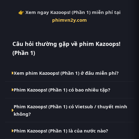
👉 Xem ngay Kazoops! (Phần 1) miễn phí tại
phimvn2y.com
Câu hỏi thường gặp về phim Kazoops!
(Phần 1)
Xem phim Kazoops! (Phần 1) ở đâu miễn phí?
Bạn có thể xem phim Kazoops! (Phần 1) Vietsub HD
Phim Kazoops! (Phần 1) có bao nhiêu tập?
miễn phí tại RoPhim (phimvn2y.com) — không
quảng cáo, cập nhật nhanh nhất. Đây là điểm đến
Phim Kazoops! (Phần 1) hiện đã hoàn thành với
thay thế cho PhimMoi, MotPhim, MotChill,
Phim Kazoops! (Phần 1) có Vietsub / thuyết minh
Hoàn Tất (7/7). Tại RoPhim, các tập mới được cập
GhienPhim, ThungPhim, Phim VN2, BiluTV, TVHay.
không?
nhật liên tục mỗi 10 phút khi nguồn có nội dung
mới.
Có. Phim Kazoops! (Phần 1) tại RoPhim có bản
Phim Kazoops! (Phần 1) là của nước nào?
Vietsub với chất lượng HD. Bạn có thể chuyển giữa