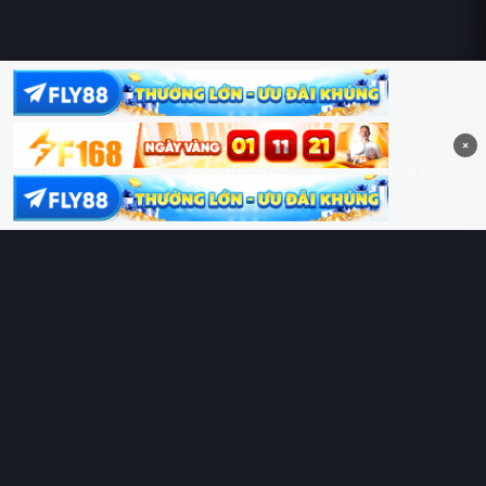
Hoàng Sa & Trường Sa là của Việt Nam!
×
Phim lẻ
Phim bộ
Phim chiếu rạp
Phim thuyết minh
Phim lồng tiếng
Thể loại
Quốc gia
Chủ đề
Diễn viên
Lịch chiếu
RoPhim
– Phim hay cả rổ. Xem phim online miễn phí HD 4K
Vietsub, thuyết minh, lồng tiếng. Cập nhật nhanh 24/7, không
quảng cáo.