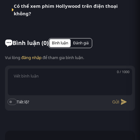
Hollywood – phim bộ Âu Mỹ đang gây bão tại
Có thể xem phim Hollywood trên điện thoại
RoPhim Bạn đang tìm kiếm bộ phim Âu Mỹ hay nhất
không?
gần đây? Hollywood (Hollywood) chính là tác phẩm
bạn không nên bỏ qua. RoPhim tự hào là điểm đến
Có. RoPhim hỗ trợ xem phim Hollywood trên mọi
số 1 thay thế PhimMoi, MotPhim, ...
thiết bị: điện thoại Android/iOS, máy tính bảng,
laptop, Smart TV. Truy cập phimvn2y.com là xem
Bình luận (
0
)
Bình luận
Đánh giá
được, không cần cài app.
Vui lòng
đăng nhập
để tham gia bình luận.
0 / 1000
Gửi
Tiết lộ?