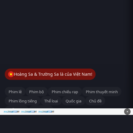
Hoàng Sa & Trường Sa là của Việt Nam!
Phim lẻ
Phim bộ
Phim chiếu rạp
Phim thuyết minh
Phim lồng tiếng
Thể loại
Quốc gia
Chủ đề
Diễn viên
Lịch chiếu
×