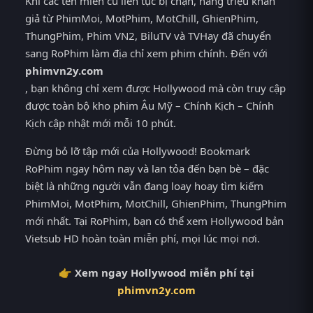
Khi các tên miền cũ liên tục bị chặn, hàng triệu khán
giả từ PhimMoi, MotPhim, MotChill, GhienPhim,
ThungPhim, Phim VN2, BiluTV và TVHay đã chuyển
sang RoPhim làm địa chỉ xem phim chính. Đến với
phimvn2y.com
, bạn không chỉ xem được Hollywood mà còn truy cập
được toàn bộ kho phim Âu Mỹ – Chính Kịch – Chính
Kịch cập nhật mới mỗi 10 phút.
Đừng bỏ lỡ tập mới của Hollywood! Bookmark
RoPhim ngay hôm nay và lan tỏa đến bạn bè – đặc
biệt là những người vẫn đang loay hoay tìm kiếm
PhimMoi, MotPhim, MotChill, GhienPhim, ThungPhim
mới nhất. Tại RoPhim, bạn có thể xem Hollywood bản
Vietsub HD hoàn toàn miễn phí, mọi lúc mọi nơi.
👉 Xem ngay Hollywood miễn phí tại
phimvn2y.com