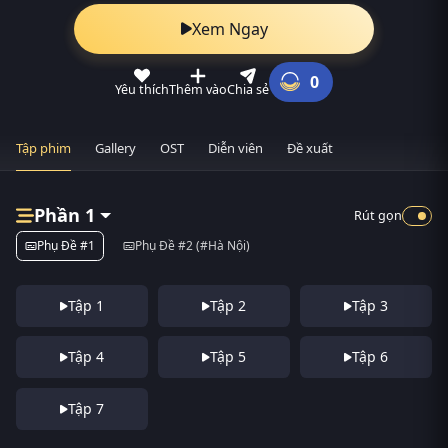
Xem Ngay
0
Yêu thích
Thêm vào
Chia sẻ
Tập phim
Gallery
OST
Diễn viên
Đề xuất
Phần 1
Rút gọn
Phụ Đề #1
Phụ Đề #2 (#Hà Nội)
Tập 1
Tập 2
Tập 3
Tập 4
Tập 5
Tập 6
Tập 7