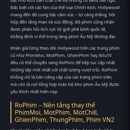
bật nhờ kịch bản chặt chẽ và những cú twist bất ngờ.
Đặc biệt với các fan của thể loại Chính Kịch, Hollywood
mang đến đủ cung bậc cảm xúc – từ căng thẳng, hồi
hộp đến lãng mạn và xúc động. Bộ phim cũng nhận
được phản hồi tích cực từ giới phê bình quốc tế,
khẳng định vị thế trong làng phim Âu Mỹ đương đại.
Khán giả từng theo dõi Hollywood trên các trang phim
cũ như PhimMoi, MotPhim, GhienPhim hay BiluTV
đều có thể chuyển sang RoPhim để tiếp tục cập nhật
những tập mới nhất với chất lượng vượt trội. RoPhim
không chỉ là bản nâng cấp của các trang phim trên,
mà còn là nơi tổng hợp toàn bộ kho phim Âu Mỹ được
yêu thích nhất hiện nay.
RoPhim – Nền tảng thay thế
PhimMoi, MotPhim, MotChill,
GhienPhim, ThungPhim, Phim VN2