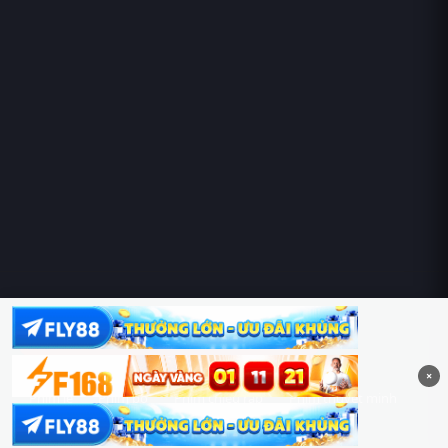
Hoàng Sa & Trường Sa là của Việt Nam!
×
Phim lẻ
Phim bộ
Phim chiếu rạp
Phim thuyết minh
Phim lồng tiếng
Thể loại
Quốc gia
Chủ đề