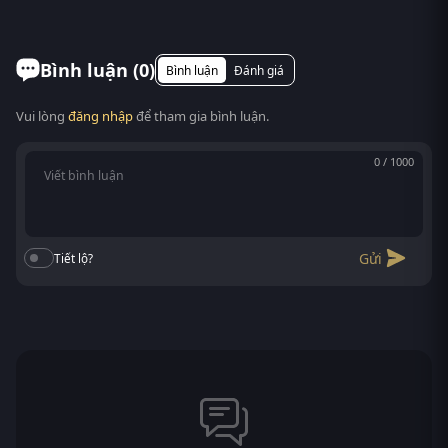
Mỹ thu hút sự chú ý lớn từ cộng đồng yêu phim trên
Có. RoPhim hỗ trợ xem phim Học viện Skylanders
toàn thế giới. T...
(Phần 1) trên mọi thiết bị: điện thoại Android/iOS,
máy tính bảng, laptop, Smart TV. Truy cập
Bình luận (
0
)
Bình luận
Đánh giá
phimvn2y.com là xem được, không cần cài app.
Vui lòng
đăng nhập
để tham gia bình luận.
0 / 1000
Gửi
Tiết lộ?