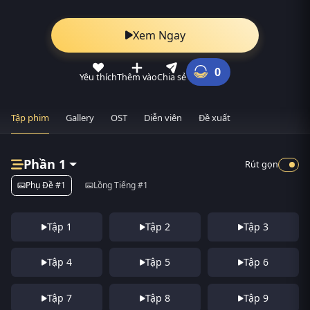
Xem Ngay
0
Yêu thích
Thêm vào
Chia sẻ
Tập phim
Gallery
OST
Diễn viên
Đề xuất
Phần 1
Rút gọn
Phụ Đề #1
Lồng Tiếng #1
Tập 1
Tập 2
Tập 3
Tập 4
Tập 5
Tập 6
Tập 7
Tập 8
Tập 9