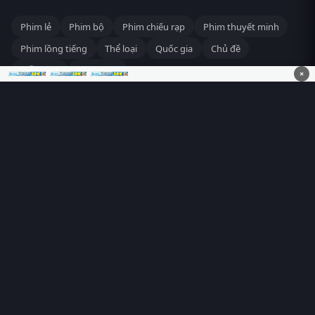
Phim lẻ
Phim bộ
Phim chiếu rạp
Phim thuyết minh
Phim lồng tiếng
Thể loại
Quốc gia
Chủ đề
Diễn viên
Lịch chiếu
×
RoPhim
– Phim hay cả rổ. Xem phim online miễn phí HD 4K
Vietsub, thuyết minh, lồng tiếng. Cập nhật nhanh 24/7, không
quảng cáo.
HỆ SINH THÁI
RoPhim
ĐANG XEM