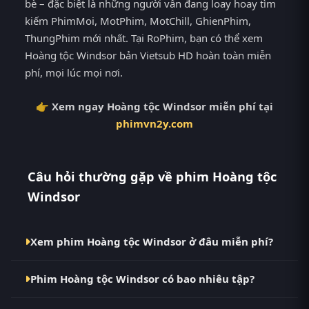
bè – đặc biệt là những người vẫn đang loay hoay tìm
kiếm PhimMoi, MotPhim, MotChill, GhienPhim,
ThungPhim mới nhất. Tại RoPhim, bạn có thể xem
Hoàng tộc Windsor bản Vietsub HD hoàn toàn miễn
phí, mọi lúc mọi nơi.
👉 Xem ngay Hoàng tộc Windsor miễn phí tại
phimvn2y.com
Câu hỏi thường gặp về phim Hoàng tộc
Windsor
Xem phim Hoàng tộc Windsor ở đâu miễn phí?
Bạn có thể xem phim Hoàng tộc Windsor Vietsub HD
Phim Hoàng tộc Windsor có bao nhiêu tập?
miễn phí tại RoPhim (phimvn2y.com) — không
quảng cáo, cập nhật nhanh nhất. Đây là điểm đến
Phim Hoàng tộc Windsor hiện đã hoàn thành với