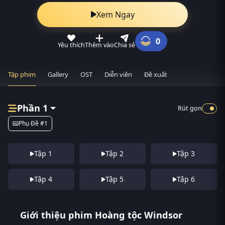
Xem Ngay
0
Yêu thích
Thêm vào
Chia sẻ
Tập phim
Gallery
OST
Diễn viên
Đề xuất
Phần 1
Rút gọn
Phụ Đề #1
Tập 1
Tập 2
Tập 3
Tập 4
Tập 5
Tập 6
Giới thiệu phim Hoàng tộc Windsor