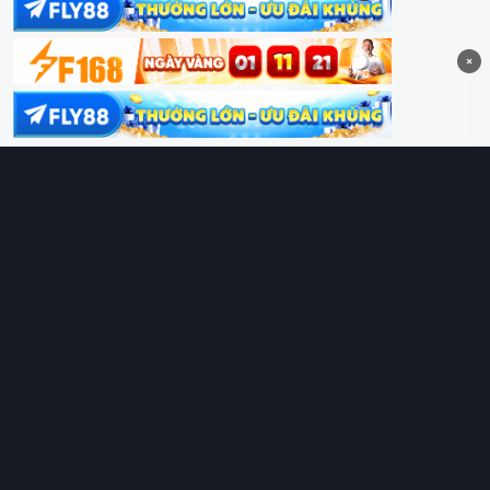
Hoàng Sa & Trường Sa là của Việt Nam!
×
Phim lẻ
Phim bộ
Phim chiếu rạp
Phim thuyết minh
Phim lồng tiếng
Thể loại
Quốc gia
Chủ đề
Diễn viên
Lịch chiếu
RoPhim
– Phim hay cả rổ. Xem phim online miễn phí HD 4K
Vietsub, thuyết minh, lồng tiếng. Cập nhật nhanh 24/7, không
quảng cáo.
HỆ SINH THÁI