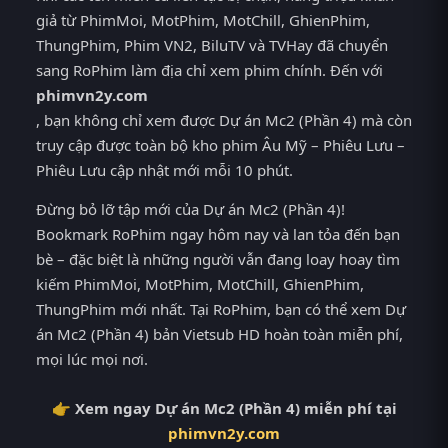
giả từ PhimMoi, MotPhim, MotChill, GhienPhim,
ThungPhim, Phim VN2, BiluTV và TVHay đã chuyển
sang RoPhim làm địa chỉ xem phim chính. Đến với
phimvn2y.com
, bạn không chỉ xem được Dự án Mc2 (Phần 4) mà còn
truy cập được toàn bộ kho phim Âu Mỹ – Phiêu Lưu –
Phiêu Lưu cập nhật mới mỗi 10 phút.
Đừng bỏ lỡ tập mới của Dự án Mc2 (Phần 4)!
Bookmark RoPhim ngay hôm nay và lan tỏa đến bạn
bè – đặc biệt là những người vẫn đang loay hoay tìm
kiếm PhimMoi, MotPhim, MotChill, GhienPhim,
ThungPhim mới nhất. Tại RoPhim, bạn có thể xem Dự
án Mc2 (Phần 4) bản Vietsub HD hoàn toàn miễn phí,
mọi lúc mọi nơi.
👉 Xem ngay Dự án Mc2 (Phần 4) miễn phí tại
phimvn2y.com