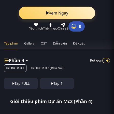
Xem Ngay
0
Yêu thích
Thêm vào
Chia sẻ
Tập phim
Gallery
OST
Diễn viên
Đề xuất
Phần 4
Rút gọn
Phụ Đề #1
Phụ Đề #2 (#Hà Nội)
Tập FULL
Tập 1
Giới thiệu phim Dự án Mc2 (Phần 4)