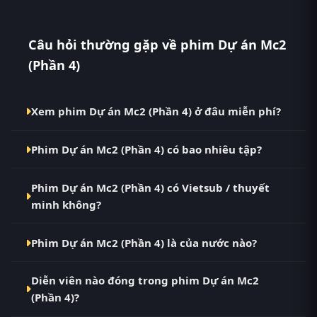
Câu hỏi thường gặp về phim Dự án Mc2
(Phần 4)
Xem phim Dự án Mc2 (Phần 4) ở đâu miễn phí?
Bạn có thể xem phim Dự án Mc2 (Phần 4) Vietsub HD
Phim Dự án Mc2 (Phần 4) có bao nhiêu tập?
miễn phí tại RoPhim (phimvn2y.com) — không
quảng cáo, cập nhật nhanh nhất. Đây là điểm đến
Phim Dự án Mc2 (Phần 4) hiện đã hoàn thành với
thay thế cho PhimMoi, MotPhim, MotChill,
Phim Dự án Mc2 (Phần 4) có Vietsub / thuyết
Hoàn Tất (1/1). Tại RoPhim, các tập mới được cập
GhienPhim, ThungPhim, Phim VN2, BiluTV, TVHay.
minh không?
nhật liên tục mỗi 10 phút khi nguồn có nội dung
mới.
Có. Phim Dự án Mc2 (Phần 4) tại RoPhim có bản
Phim Dự án Mc2 (Phần 4) là của nước nào?
Vietsub với chất lượng HD. Bạn có thể chuyển giữa
các bản Phụ Đề và Thuyết Minh ngay trong trình
Phim Dự án Mc2 (Phần 4) là phim Âu Mỹ. Xem ngay
phát.
Diễn viên nào đóng trong phim Dự án Mc2
tại RoPhim phimvn2y.com.
(Phần 4)?