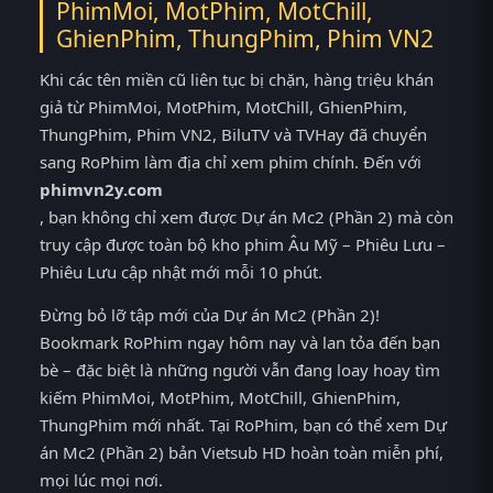
PhimMoi, MotPhim, MotChill,
GhienPhim, ThungPhim, Phim VN2
Khi các tên miền cũ liên tục bị chặn, hàng triệu khán
giả từ PhimMoi, MotPhim, MotChill, GhienPhim,
ThungPhim, Phim VN2, BiluTV và TVHay đã chuyển
sang RoPhim làm địa chỉ xem phim chính. Đến với
phimvn2y.com
, bạn không chỉ xem được Dự án Mc2 (Phần 2) mà còn
truy cập được toàn bộ kho phim Âu Mỹ – Phiêu Lưu –
Phiêu Lưu cập nhật mới mỗi 10 phút.
Đừng bỏ lỡ tập mới của Dự án Mc2 (Phần 2)!
Bookmark RoPhim ngay hôm nay và lan tỏa đến bạn
bè – đặc biệt là những người vẫn đang loay hoay tìm
kiếm PhimMoi, MotPhim, MotChill, GhienPhim,
ThungPhim mới nhất. Tại RoPhim, bạn có thể xem Dự
án Mc2 (Phần 2) bản Vietsub HD hoàn toàn miễn phí,
mọi lúc mọi nơi.