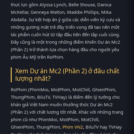
thực lực gồm Alyssa Lynch, Belle Shouse, Danica
McKellar, Genneya Walton, Maddie Phillips, Mika
Abdalla. Sự kết hợp ăn ý giữa các diễn viên kỳ cựu và
những gương mặt trẻ đầy triển vọng đã tạo nên một
tác phẩm cuốn hút từ tập đầu tiên đến tập cuối cùng.
Đây cũng là một trong những điểm khiến Dự án Mc2
(Phần 2) trở thành lựa chọn hàng đầu cho người yêu
phim Âu Mỹ trên RoPhim.
Xem Dự án Mc2 (Phần 2) ở đâu chất
lượng nhất?
RoPhim (PhimMoi, MotPhim, MotChill, GhienPhim,
ThungPhim, BiluTV, TVHay) là điểm đến lý tưởng cho
khán giả Việt Nam muốn thưởng thức Dự án Mc2
(Phần 2) với chất lượng tốt nhất. Khác với những trang
phim cũ như PhimMoi, MotPhim, MotChill,
GhienPhim, ThungPhim,
Phim VN2
, BiluTV hay TVHay