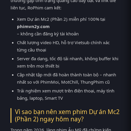
thường gặp tình trạng quảng cáo dày đặc và link die
liên tục, RoPhim cam kết:
Xem Dự án Mc2 (Phần 2) miễn phí 100% tại
phimvn2y.com
– không cần đăng ký tài khoản
Chất lượng video HD, hỗ trợ Vietsub chính xác
từng câu thoại
Server đa dạng, tốc độ tải nhanh, không buffer khi
xem trên mọi thiết bị
Cập nhật tập mới đã hoàn thành toàn bộ – nhanh
nhất so với PhimMoi, MotChill, ThungPhim cũ
Trải nghiệm xem mượt trên điện thoại, máy tính
bảng, laptop, Smart TV
Vì sao bạn nên xem phim Dự án Mc2
(Phần 2) ngay hôm nay?
Trong năm 2026, làng phim Âu Mỹ đã chứng kiến