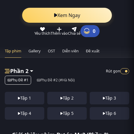
Xem Ngay
0
Yêu thích
Thêm vào
Chia sẻ
Tập phim
Gallery
OST
Diễn viên
Đề xuất
Phần 2
Rút gọn
Phụ Đề #1
Phụ Đề #2 (#Hà Nội)
Tập 1
Tập 2
Tập 3
Tập 4
Tập 5
Tập 6