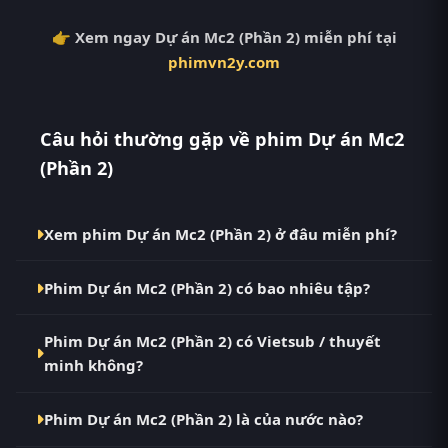
👉 Xem ngay Dự án Mc2 (Phần 2) miễn phí tại
phimvn2y.com
Câu hỏi thường gặp về phim Dự án Mc2
(Phần 2)
Xem phim Dự án Mc2 (Phần 2) ở đâu miễn phí?
Bạn có thể xem phim Dự án Mc2 (Phần 2) Vietsub HD
Phim Dự án Mc2 (Phần 2) có bao nhiêu tập?
miễn phí tại RoPhim (phimvn2y.com) — không
quảng cáo, cập nhật nhanh nhất. Đây là điểm đến
Phim Dự án Mc2 (Phần 2) hiện đã hoàn thành với
thay thế cho PhimMoi, MotPhim, MotChill,
Phim Dự án Mc2 (Phần 2) có Vietsub / thuyết
Hoàn Tất (6/6). Tại RoPhim, các tập mới được cập
GhienPhim, ThungPhim, Phim VN2, BiluTV, TVHay.
minh không?
nhật liên tục mỗi 10 phút khi nguồn có nội dung
mới.
Có. Phim Dự án Mc2 (Phần 2) tại RoPhim có bản
Phim Dự án Mc2 (Phần 2) là của nước nào?
Vietsub với chất lượng HD. Bạn có thể chuyển giữa