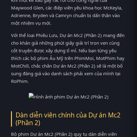
Khi một kẻ xấu gây rắc rối cho công nghệ của
Maywood Glen, các điệp viên yêu khoa học McKeyla,
Adrienne, Bryden và Camryn chuẩn bị dấn thân vào
một nhiệm vụ mới.
Với thể loại Phiêu Lưu, Dự án Mc2 (Phần 2) mang đến
cho khán giả những phút giây giải trí trọn vẹn cùng
cốt truyện được xây dựng tỉ mỉ. Nếu bạn từng yêu
thích các bộ phim Âu Mỹ trên PhimMoi, MotPhim hay
MotChill, chắc chắn Dự án Mc2 (Phần 2) sẽ là một bổ
sung đáng giá vào danh sách phải xem của mình tại
RoPhim.
Dàn diễn viên chính của Dự án Mc2
(Phần 2)
Bộ phim Dự án Mc2 (Phần 2) quy tụ dàn diễn viên