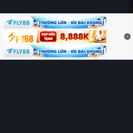
Hoàng Sa & Trường Sa là của Việt Nam!
×
Phim lẻ
Phim bộ
Phim chiếu rạp
Phim thuyết minh
Phim lồng tiếng
Thể loại
Quốc gia
Chủ đề
Diễn viên
Lịch chiếu
RoPhim
– Phim hay cả rổ. Xem phim online miễn phí HD 4K
Vietsub, thuyết minh, lồng tiếng. Cập nhật nhanh 24/7, không
quảng cáo.