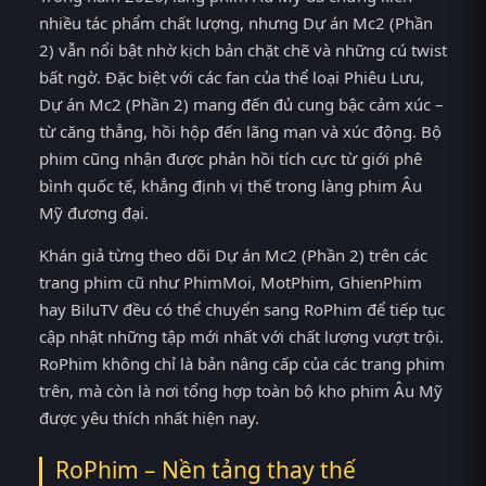
nhiều tác phẩm chất lượng, nhưng Dự án Mc2 (Phần
2) vẫn nổi bật nhờ kịch bản chặt chẽ và những cú twist
bất ngờ. Đặc biệt với các fan của thể loại Phiêu Lưu,
Dự án Mc2 (Phần 2) mang đến đủ cung bậc cảm xúc –
từ căng thẳng, hồi hộp đến lãng mạn và xúc động. Bộ
phim cũng nhận được phản hồi tích cực từ giới phê
bình quốc tế, khẳng định vị thế trong làng phim Âu
Mỹ đương đại.
Khán giả từng theo dõi Dự án Mc2 (Phần 2) trên các
trang phim cũ như PhimMoi, MotPhim, GhienPhim
hay BiluTV đều có thể chuyển sang RoPhim để tiếp tục
cập nhật những tập mới nhất với chất lượng vượt trội.
RoPhim không chỉ là bản nâng cấp của các trang phim
trên, mà còn là nơi tổng hợp toàn bộ kho phim Âu Mỹ
được yêu thích nhất hiện nay.
RoPhim – Nền tảng thay thế