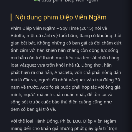
Nội dung phim Điệp Viên Ngầm
Phim Điệp Viên Ngầm – Spy Time (2015) nói về
Adolfo, một gã cảnh vệ tuổi băm, đang có khoảng thời
gian bết bát. Không những cô bạn gái cả đời chấm dứt
tình cảm với hắn khiến hắn chẳng còn động lực sống
mà hắn còn trở thành mục tiêu của ten sát nhân hàng
loạt Vázquez vừa trốn khỏi nhà tù. Đồng thời, hắn
phát hiện ra cha hắn, Anacleto, vốn chả phải nông dân
mà là đặc vụ, người đã nhốt Vázquez vào trại đúng 30
năm về trước. Adolfo sẽ buộc phải hợp tác với ông già
mình, người mà anh chán ngán nhất, để tồn tại và
sống sót trước cuộc báo thù điên cuồng cũng như
đem cô bạn gái trở về.
Với thể loại Hành Động, Phiêu Lưu, Điệp Viên Ngầm
mang đến cho khán giả những phút giây giải trí trọn