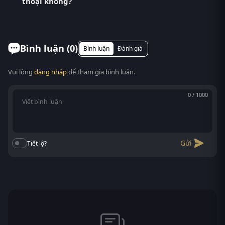
thoại không?
(Spy Time) đang gây sốt mạng xã hội với cốt truyện
hấp dẫn và dàn diễn viên ấn tượng. Tại RoPhim
Có. RoPhim hỗ trợ xem phim Điệp Viên Ngầm trên
phimvn2y.com , bạn có thể xem ...
mọi thiết bị: điện thoại Android/iOS, máy tính bảng,
laptop, Smart TV. Truy cập phimvn2y.com là xem
Bình luận (
0
)
Bình luận
Đánh giá
được, không cần cài app.
Vui lòng
đăng nhập
để tham gia bình luận.
0 / 1000
Gửi
Tiết lộ?