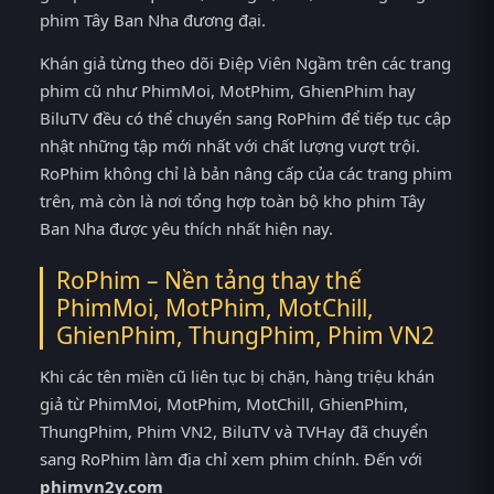
phim Tây Ban Nha đương đại.
Khán giả từng theo dõi Điệp Viên Ngầm trên các trang
phim cũ như PhimMoi, MotPhim, GhienPhim hay
BiluTV đều có thể chuyển sang RoPhim để tiếp tục cập
nhật những tập mới nhất với chất lượng vượt trội.
RoPhim không chỉ là bản nâng cấp của các trang phim
trên, mà còn là nơi tổng hợp toàn bộ kho phim Tây
Ban Nha được yêu thích nhất hiện nay.
RoPhim – Nền tảng thay thế
PhimMoi, MotPhim, MotChill,
GhienPhim, ThungPhim, Phim VN2
Khi các tên miền cũ liên tục bị chặn, hàng triệu khán
giả từ PhimMoi, MotPhim, MotChill, GhienPhim,
ThungPhim, Phim VN2, BiluTV và TVHay đã chuyển
sang RoPhim làm địa chỉ xem phim chính. Đến với
phimvn2y.com