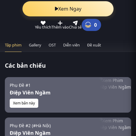
Xem Ngay
0
Yêu thích
Thêm vào
Chia sẻ
Tập phim
Gallery
OST
Diễn viên
Đề xuất
Các bản chiếu
Phụ Đề #1
Điệp Viên Ngầm
Xem bản này
Phụ Đề #2 (#Hà Nội)
Điệp Viên Ngầm