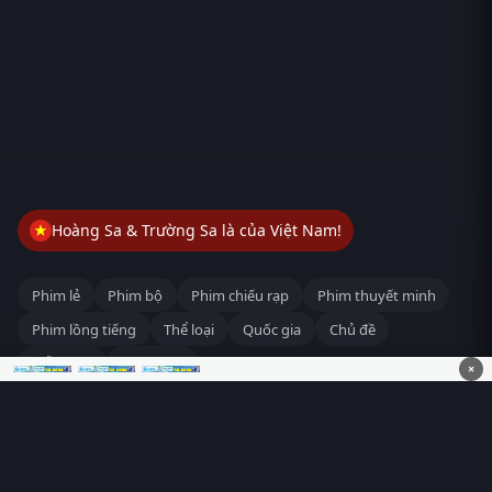
Hoàng Sa & Trường Sa là của Việt Nam!
Phim lẻ
Phim bộ
Phim chiếu rạp
Phim thuyết minh
Phim lồng tiếng
Thể loại
Quốc gia
Chủ đề
Diễn viên
Lịch chiếu
×