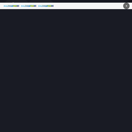
Diễn viên
Lịch chiếu
×
RoPhim
– Phim hay cả rổ. Xem phim online miễn phí HD 4K
Vietsub, thuyết minh, lồng tiếng. Cập nhật nhanh 24/7, không
quảng cáo.
HỆ SINH THÁI
RoPhim
ĐANG XEM
PhimMoi
MotPhim