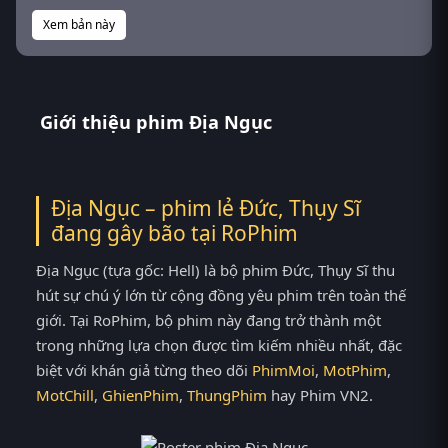
Xem bản này
Giới thiệu phim Địa Ngục
Địa Ngục – phim lẻ Đức, Thụy Sĩ
đang gây bão tại
RoPhim
Địa Ngục (tựa gốc: Hell) là bộ phim Đức, Thụy Sĩ thu
hút sự chú ý lớn từ cộng đồng yêu phim trên toàn thế
giới. Tại RoPhim, bộ phim này đang trở thành một
trong những lựa chọn được tìm kiếm nhiều nhất, đặc
biệt với khán giả từng theo dõi
PhimMoi
,
MotPhim
,
MotChill
,
GhienPhim
,
ThungPhim
hay Phim VN2.