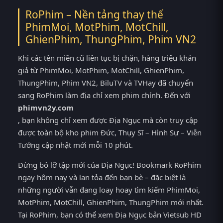
RoPhim – Nền tảng thay thế
PhimMoi, MotPhim, MotChill,
GhienPhim, ThungPhim, Phim VN2
Khi các tên miền cũ liên tục bị chặn, hàng triệu khán
giả từ PhimMoi, MotPhim, MotChill, GhienPhim,
ThungPhim, Phim VN2, BiluTV và TVHay đã chuyển
sang RoPhim làm địa chỉ xem phim chính. Đến với
phimvn2y.com
, bạn không chỉ xem được Địa Ngục mà còn truy cập
được toàn bộ kho phim Đức, Thụy Sĩ – Hình Sự – Viễn
Tưởng cập nhật mới mỗi 10 phút.
Đừng bỏ lỡ tập mới của Địa Ngục! Bookmark RoPhim
ngay hôm nay và lan tỏa đến bạn bè – đặc biệt là
những người vẫn đang loay hoay tìm kiếm PhimMoi,
MotPhim, MotChill, GhienPhim, ThungPhim mới nhất.
Tại RoPhim, bạn có thể xem Địa Ngục bản Vietsub HD