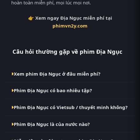
hoàn toàn miễn phí, mọi lúc mọi nơi.
👉 Xem ngay Địa Ngục miễn phí tại
phimvn2y.com
Câu hỏi thường gặp về phim Địa Ngục
Xem phim Địa Ngục ở đâu miễn phí?
Bạn có thể xem phim Địa Ngục Vietsub HD miễn phí
Phim Địa Ngục có bao nhiêu tập?
tại RoPhim (phimvn2y.com) — không quảng cáo, cập
nhật nhanh nhất. Đây là điểm đến thay thế cho
Phim Địa Ngục hiện đã hoàn thành với Full. Tại
PhimMoi, MotPhim, MotChill, GhienPhim,
Phim Địa Ngục có Vietsub / thuyết minh không?
RoPhim, các tập mới được cập nhật liên tục mỗi 10
ThungPhim, Phim VN2, BiluTV, TVHay.
phút khi nguồn có nội dung mới.
Có. Phim Địa Ngục tại RoPhim có bản Vietsub với
Phim Địa Ngục là của nước nào?
chất lượng HD. Bạn có thể chuyển giữa các bản Phụ
Đề và Thuyết Minh ngay trong trình phát.
Phim Địa Ngục là phim Đức. Xem ngay tại RoPhim