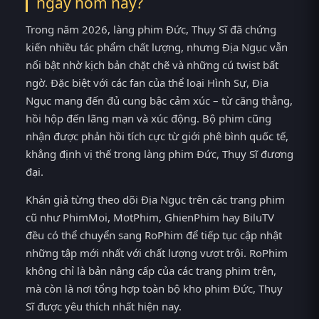
ngay hôm nay?
Trong năm 2026, làng phim Đức, Thụy Sĩ đã chứng
kiến nhiều tác phẩm chất lượng, nhưng Địa Ngục vẫn
nổi bật nhờ kịch bản chặt chẽ và những cú twist bất
ngờ. Đặc biệt với các fan của thể loại Hình Sự, Địa
Ngục mang đến đủ cung bậc cảm xúc – từ căng thẳng,
hồi hộp đến lãng mạn và xúc động. Bộ phim cũng
nhận được phản hồi tích cực từ giới phê bình quốc tế,
khẳng định vị thế trong làng phim Đức, Thụy Sĩ đương
đại.
Khán giả từng theo dõi Địa Ngục trên các trang phim
cũ như PhimMoi, MotPhim, GhienPhim hay BiluTV
đều có thể chuyển sang RoPhim để tiếp tục cập nhật
những tập mới nhất với chất lượng vượt trội. RoPhim
không chỉ là bản nâng cấp của các trang phim trên,
mà còn là nơi tổng hợp toàn bộ kho phim Đức, Thụy
Sĩ được yêu thích nhất hiện nay.