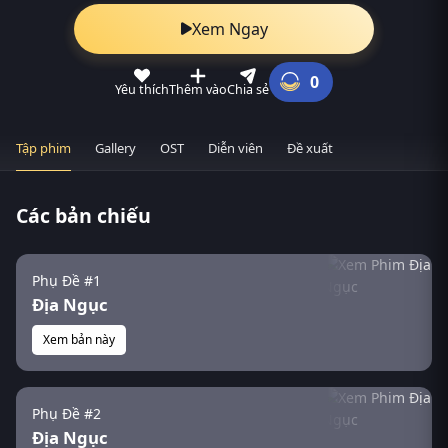
Xem Ngay
0
Yêu thích
Thêm vào
Chia sẻ
Tập phim
Gallery
OST
Diễn viên
Đề xuất
Các bản chiếu
Phụ Đề #1
Địa Ngục
Xem bản này
Phụ Đề #2
Địa Ngục