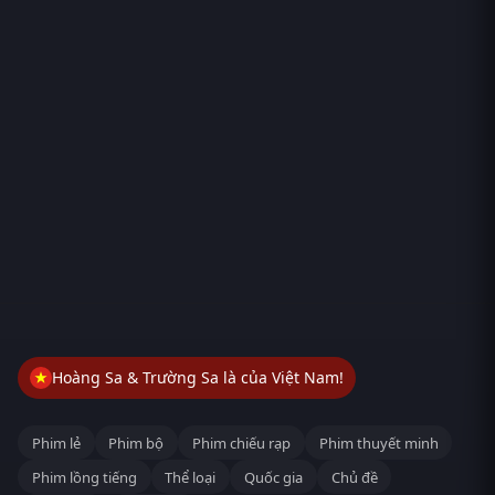
Hoàng Sa & Trường Sa là của Việt Nam!
Phim lẻ
Phim bộ
Phim chiếu rạp
Phim thuyết minh
Phim lồng tiếng
Thể loại
Quốc gia
Chủ đề