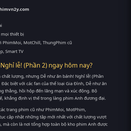
himvn2y.com
ại
mọi thiết bị
ới PhimMoi, MotChill, ThungPhim cũ
op, Smart TV
Nghỉ lễ! (Phần 2) ngay hôm nay?
chất lượng, nhưng Dễ như ăn bánh! Nghỉ lễ! (Phần
 Đặc biệt với các fan của thể loại Gia Đình, Dễ như ăn
ng thẳng, hồi hộp đến lãng mạn và xúc động. Bộ
ế, khẳng định vị thế trong làng phim Anh đương đại.
n các trang phim cũ như PhimMoi, MotPhim,
tục cập nhật những tập mới nhất với chất lượng vượt
ên, mà còn là nơi tổng hợp toàn bộ kho phim Anh được