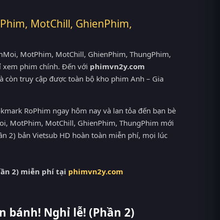
Phim, MotChill, GhienPhim,
PhimMoi, MotPhim, MotChill, GhienPhim, ThungPhim,
ỉ xem phim chính. Đến với
phimvn2y.com
à còn truy cập được toàn bộ kho phim Anh – Gia
ookmark RoPhim ngay hôm nay và lan tỏa đến bạn bè
Moi, MotPhim, MotChill, GhienPhim, ThungPhim mới
ần 2) bản Vietsub HD hoàn toàn miễn phí, mọi lúc
ần 2) miễn phí tại
phimvn2y.com
 bánh! Nghỉ lễ! (Phần 2)