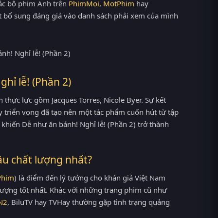
các bộ phim Anh trên
PhimMoi
,
MotPhim
hay
một bổ sung đáng giá vào danh sách phải xem của mình
hỉ lễ! (Phần 2)
 thực lực gồm Jacques Torres, Nicole Byer. Sự kết
y triển vọng đã tạo nên một tác phẩm cuốn hút từ tập
khiến Dễ như ăn bánh! Nghỉ lễ! (Phần 2) trở thành
âu chất lượng nhất?
Phim
) là điểm đến lý tưởng cho khán giả Việt Nam
lượng tốt nhất. Khác với những trang phim cũ như
N2
, BiluTV hay TVHay thường gặp tình trạng quảng