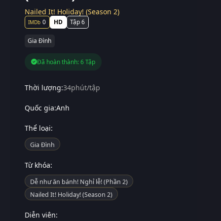
Nailed It! Holiday! (Season 2)
0
HD
Tập 6
Gia Đình
Đã hoàn thành: 6 Tập
Thời lượng:
34phút/tập
Quốc gia:
Anh
Thể loại:
Gia Đình
Từ khóa:
Dễ như ăn bánh! Nghỉ lễ! (Phần 2)
Nailed It! Holiday! (Season 2)
Diễn viên: