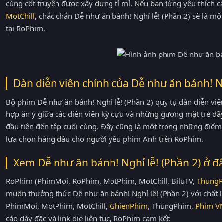
cùng cốt truyện được xây dựng tỉ mỉ. Nếu bạn từng yêu thích 
MotChill
, chắc chắn Dễ như ăn bánh! Nghỉ lễ! (Phần 2) sẽ là 
tại RoPhim.
Dàn diễn viên chính của Dễ như ăn bánh! Ng
Bộ phim Dễ như ăn bánh! Nghỉ lễ! (Phần 2) quy tụ dàn diễn viên
hợp ăn ý giữa các diễn viên kỳ cựu và những gương mặt trẻ đầ
đầu tiên đến tập cuối cùng. Đây cũng là một trong những điểm 
lựa chọn hàng đầu cho người yêu phim Anh trên RoPhim.
Xem Dễ như ăn bánh! Nghỉ lễ! (Phần 2) ở đ
RoPhim (PhimMoi, RoPhim, MotPhim, MotChill, BiluTV,
Thung
muốn thưởng thức Dễ như ăn bánh! Nghỉ lễ! (Phần 2) với chất 
PhimMoi, MotPhim, MotChill,
GhienPhim
, ThungPhim,
Phim V
cáo dày đặc và link die liên tục, RoPhim cam kết: