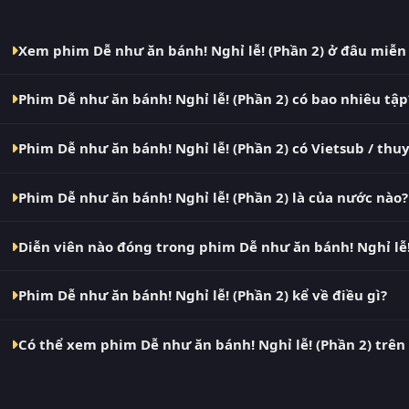
Xem phim Dễ như ăn bánh! Nghỉ lễ! (Phần 2) ở đâu miễn
Bạn có thể xem phim Dễ như ăn bánh! Nghỉ lễ! (Phần 2) Viet
Phim Dễ như ăn bánh! Nghỉ lễ! (Phần 2) có bao nhiêu tập
quảng cáo, cập nhật nhanh nhất. Đây là điểm đến thay thế c
ThungPhim, Phim VN2, BiluTV, TVHay.
Phim Dễ như ăn bánh! Nghỉ lễ! (Phần 2) hiện đã hoàn thành vớ
Phim Dễ như ăn bánh! Nghỉ lễ! (Phần 2) có Vietsub / th
nhật liên tục mỗi 10 phút khi nguồn có nội dung mới.
Có. Phim Dễ như ăn bánh! Nghỉ lễ! (Phần 2) tại RoPhim có bản
Phim Dễ như ăn bánh! Nghỉ lễ! (Phần 2) là của nước nào?
các bản Phụ Đề và Thuyết Minh ngay trong trình phát.
Phim Dễ như ăn bánh! Nghỉ lễ! (Phần 2) là phim Anh. Xem ng
Diễn viên nào đóng trong phim Dễ như ăn bánh! Nghỉ lễ!
Dàn diễn viên chính của phim Dễ như ăn bánh! Nghỉ lễ! (Phần 
Phim Dễ như ăn bánh! Nghỉ lễ! (Phần 2) kể về điều gì?
Dễ như ăn bánh! Nghỉ lễ! (Phần 2) – phim bộ Anh đang gây b
Có thể xem phim Dễ như ăn bánh! Nghỉ lễ! (Phần 2) trên
(Phần 2) (Nailed It! Holiday! (Season 2)) đang gây sốt mạng xã
Có. RoPhim hỗ trợ xem phim Dễ như ăn bánh! Nghỉ lễ! (Phần 2)
bảng, laptop, Smart TV. Truy cập phimvn2y.com là xem được, 