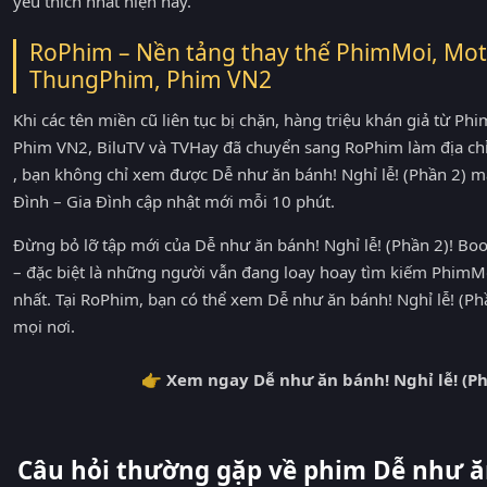
yêu thích nhất hiện nay.
RoPhim – Nền tảng thay thế PhimMoi, Mot
ThungPhim, Phim VN2
Khi các tên miền cũ liên tục bị chặn, hàng triệu khán giả từ 
Phim VN2, BiluTV và TVHay đã chuyển sang RoPhim làm địa ch
, bạn không chỉ xem được Dễ như ăn bánh! Nghỉ lễ! (Phần 2) m
Đình – Gia Đình cập nhật mới mỗi 10 phút.
Đừng bỏ lỡ tập mới của Dễ như ăn bánh! Nghỉ lễ! (Phần 2)! B
– đặc biệt là những người vẫn đang loay hoay tìm kiếm Phim
nhất. Tại RoPhim, bạn có thể xem Dễ như ăn bánh! Nghỉ lễ! (Ph
mọi nơi.
👉 Xem ngay Dễ như ăn bánh! Nghỉ lễ! (Ph
Câu hỏi thường gặp về phim Dễ như ăn