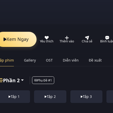
Xem Ngay
Yêu thích
Thêm vào
Chia sẻ
Bình luậ
ập phim
Gallery
OST
Diễn viên
Đề xuất
Phần 2
Phụ Đề #1
Tập 1
Tập 2
Tập 3