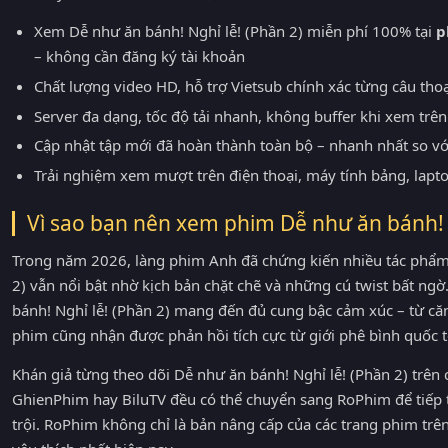
Xem Dễ như ăn bánh! Nghỉ lễ! (Phần 2) miễn phí 100% tại
p
– không cần đăng ký tài khoản
Chất lượng video HD, hỗ trợ Vietsub chính xác từng câu tho
Server đa dạng, tốc độ tải nhanh, không buffer khi xem trên 
Cập nhật tập mới đã hoàn thành toàn bộ – nhanh nhất so v
Trải nghiệm xem mượt trên điện thoại, máy tính bảng, lapt
Vì sao bạn nên xem phim Dễ như ăn bánh! 
Trong năm 2026, làng phim Anh đã chứng kiến nhiều tác phẩm 
2) vẫn nổi bật nhờ kịch bản chặt chẽ và những cú twist bất ngờ.
bánh! Nghỉ lễ! (Phần 2) mang đến đủ cung bậc cảm xúc – từ că
phim cũng nhận được phản hồi tích cực từ giới phê bình quốc t
Khán giả từng theo dõi Dễ như ăn bánh! Nghỉ lễ! (Phần 2) trê
GhienPhim hay BiluTV đều có thể chuyển sang RoPhim để tiếp 
trội. RoPhim không chỉ là bản nâng cấp của các trang phim tr