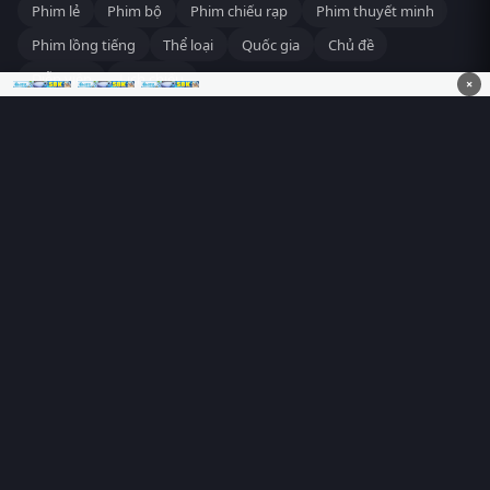
Phim lẻ
Phim bộ
Phim chiếu rạp
Phim thuyết minh
Phim lồng tiếng
Thể loại
Quốc gia
Chủ đề
Diễn viên
Lịch chiếu
×
RoPhim
– Phim hay cả rổ. Xem phim online miễn phí HD 4K
Vietsub, thuyết minh, lồng tiếng. Cập nhật nhanh 24/7, không
quảng cáo.
HỆ SINH THÁI
RoPhim
ĐANG XEM