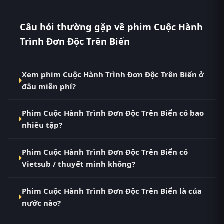
Câu hỏi thường gặp về phim Cuộc Hành
Trình Đơn Độc Trên Biển
Xem phim Cuộc Hành Trình Đơn Độc Trên Biển ở
đâu miễn phí?
Bạn có thể xem phim Cuộc Hành Trình Đơn Độc Trên
Phim Cuộc Hành Trình Đơn Độc Trên Biển có bao
Biển Vietsub HD miễn phí tại RoPhim
nhiêu tập?
(phimvn2y.com) — không quảng cáo, cập nhật
nhanh nhất. Đây là điểm đến thay thế cho PhimMoi,
Phim Cuộc Hành Trình Đơn Độc Trên Biển hiện đã
MotPhim, MotChill, GhienPhim, ThungPhim, Phim
Phim Cuộc Hành Trình Đơn Độc Trên Biển có
hoàn thành với Full. Tại RoPhim, các tập mới được
VN2, BiluTV, TVHay.
Vietsub / thuyết minh không?
cập nhật liên tục mỗi 10 phút khi nguồn có nội dung
mới.
Có. Phim Cuộc Hành Trình Đơn Độc Trên Biển tại
Phim Cuộc Hành Trình Đơn Độc Trên Biển là của
RoPhim có bản Vietsub với chất lượng HD. Bạn có
nước nào?
thể chuyển giữa các bản Phụ Đề và Thuyết Minh
ngay trong trình phát.
Phim Cuộc Hành Trình Đơn Độc Trên Biển là phim