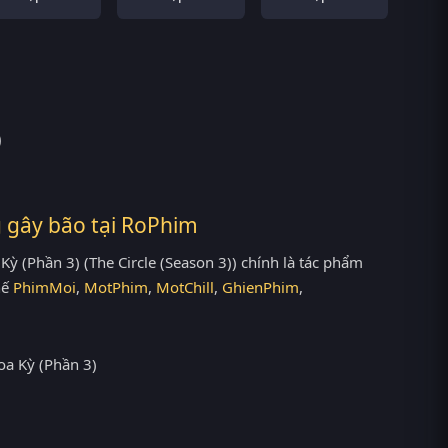
)
g gây bão tại
RoPhim
ỳ (Phần 3) (The Circle (Season 3)) chính là tác phẩm
hế
PhimMoi
,
MotPhim
,
MotChill
,
GhienPhim
,