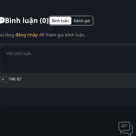
Có. RoPhim hỗ trợ xem phim Circle: Hoa Kỳ (Phần 3) trên mọi t
Smart TV. Truy cập phimvn2y.com là xem được, không cần cài
Bình luận (
0
)
Bình luận
Đánh giá
ui lòng
đăng nhập
để tham gia bình luận.
Tiết lộ?