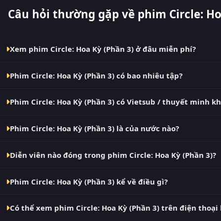
Câu hỏi thường gặp về phim Circle: Ho
Xem phim Circle: Hoa Kỳ (Phần 3) ở đâu miễn phí?
Bạn có thể xem phim Circle: Hoa Kỳ (Phần 3) Vietsub HD miễ
Phim Circle: Hoa Kỳ (Phần 3) có bao nhiêu tập?
cập nhật nhanh nhất. Đây là điểm đến thay thế cho PhimMoi
VN2, BiluTV, TVHay.
Phim Circle: Hoa Kỳ (Phần 3) hiện đã hoàn thành với Hoàn Tất 
Phim Circle: Hoa Kỳ (Phần 3) có Vietsub / thuyết minh k
tục mỗi 10 phút khi nguồn có nội dung mới.
Có. Phim Circle: Hoa Kỳ (Phần 3) tại RoPhim có bản Vietsub v
Phim Circle: Hoa Kỳ (Phần 3) là của nước nào?
Đề và Thuyết Minh ngay trong trình phát.
Phim Circle: Hoa Kỳ (Phần 3) là phim Anh. Xem ngay tại RoP
Diễn viên nào đóng trong phim Circle: Hoa Kỳ (Phần 3)?
Dàn diễn viên chính của phim Circle: Hoa Kỳ (Phần 3) gồm Mi
Phim Circle: Hoa Kỳ (Phần 3) kể về điều gì?
Circle: Hoa Kỳ (Phần 3) – phim bộ Anh đang gây bão tại RoP
Có thể xem phim Circle: Hoa Kỳ (Phần 3) trên điện thoại
Circle: Hoa Kỳ (Phần 3) (The Circle (Season 3)) chính là tác 