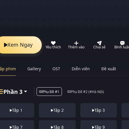
Xem Ngay
Yêu thích
Thêm vào
Chia sẻ
Bình luậ
ập phim
Gallery
OST
Diễn viên
Đề xuất
Phần 3
Phụ Đề #1
Phụ Đề #2 (#Hà Nội)
Tập 1
Tập 2
Tập 3
Tập 7
Tập 8
Tập 9