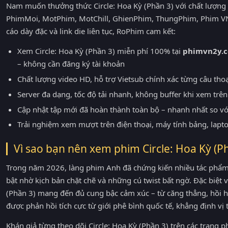
Nam muốn thưởng thức Circle: Hoa Kỳ (Phần 3) với chất lượng 
PhimMoi, MotPhim, MotChill, GhienPhim, ThungPhim, Phim VN
cáo dày đặc và link die liên tục, RoPhim cam kết:
Xem Circle: Hoa Kỳ (Phần 3) miễn phí 100% tại
phimvn2y.
– không cần đăng ký tài khoản
Chất lượng video HD, hỗ trợ Vietsub chính xác từng câu tho
Server đa dạng, tốc độ tải nhanh, không buffer khi xem trên 
Cập nhật tập mới đã hoàn thành toàn bộ – nhanh nhất so v
Trải nghiệm xem mượt trên điện thoại, máy tính bảng, lapt
Vì sao bạn nên xem phim Circle: Hoa Kỳ (
Trong năm 2026, làng phim Anh đã chứng kiến nhiều tác phẩm 
bật nhờ kịch bản chặt chẽ và những cú twist bất ngờ. Đặc biệt vớ
(Phần 3) mang đến đủ cung bậc cảm xúc – từ căng thẳng, hồi
được phản hồi tích cực từ giới phê bình quốc tế, khẳng định vị
Khán giả từng theo dõi Circle: Hoa Kỳ (Phần 3) trên các tran