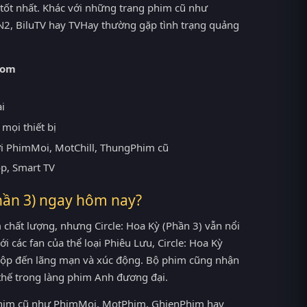
tốt nhất. Khác với những trang phim cũ như
2, BiluTV hay TVHay thường gặp tình trạng quảng
com
ại
mọi thiết bị
ới PhimMoi, MotChill, ThungPhim cũ
op, Smart TV
Phần 3) ngay hôm nay?
chất lượng, nhưng Circle: Hoa Kỳ (Phần 3) vẫn nổi
i các fan của thể loại Phiêu Lưu, Circle: Hoa Kỳ
 hộp đến lãng mạn và xúc động. Bộ phim cũng nhận
 thế trong làng phim Anh đương đại.
g phim cũ như PhimMoi, MotPhim, GhienPhim hay