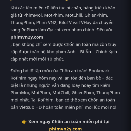
Khi các tên miền cũ liên tục bị chặn, hàng triệu khán
giả từ PhimMoi, MotPhim, MotChill, GhienPhim,
ThungPhim, Phim VN2, BiluTV và TVHay đã chuyển
sang RoPhim làm địa chỉ xem phim chính. Đến với
phimvn2y.com
, bạn không chỉ xem được Chốn an toàn mà còn truy
cập được toàn bộ kho phim Anh – Bí Ẩn – Chính Kịch
cập nhật mới mỗi 10 phút.
Đừng bỏ lỡ tập mới của Chốn an toàn! Bookmark
RoPhim ngay hôm nay và lan tỏa đến bạn bè – đặc
biệt là những người vẫn đang loay hoay tìm kiếm
PhimMoi, MotPhim, MotChill, GhienPhim, ThungPhim
mới nhất. Tại RoPhim, bạn có thể xem Chốn an toàn
bản Vietsub HD hoàn toàn miễn phí, mọi lúc mọi nơi.
👉 Xem ngay Chốn an toàn miễn phí tại
phimvn2y.com