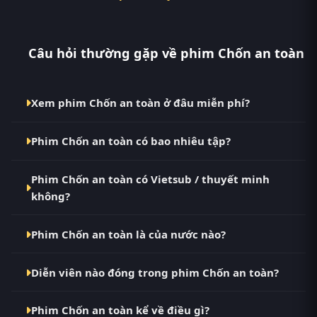
Câu hỏi thường gặp về phim Chốn an toàn
Xem phim Chốn an toàn ở đâu miễn phí?
Bạn có thể xem phim Chốn an toàn Vietsub HD miễn
Phim Chốn an toàn có bao nhiêu tập?
phí tại RoPhim (phimvn2y.com) — không quảng cáo,
cập nhật nhanh nhất. Đây là điểm đến thay thế cho
Phim Chốn an toàn hiện đã hoàn thành với Hoàn Tất
PhimMoi, MotPhim, MotChill, GhienPhim,
Phim Chốn an toàn có Vietsub / thuyết minh
(08/08). Tại RoPhim, các tập mới được cập nhật liên
ThungPhim, Phim VN2, BiluTV, TVHay.
không?
tục mỗi 10 phút khi nguồn có nội dung mới.
Có. Phim Chốn an toàn tại RoPhim có bản Vietsub
Phim Chốn an toàn là của nước nào?
với chất lượng HD. Bạn có thể chuyển giữa các bản
Phụ Đề và Thuyết Minh ngay trong trình phát.
Phim Chốn an toàn là phim Anh. Xem ngay tại
Diễn viên nào đóng trong phim Chốn an toàn?
RoPhim phimvn2y.com.
Dàn diễn viên chính của phim Chốn an toàn gồm
Phim Chốn an toàn kể về điều gì?
Amanda Abbington, Marc Warren, Michael C. Hall.