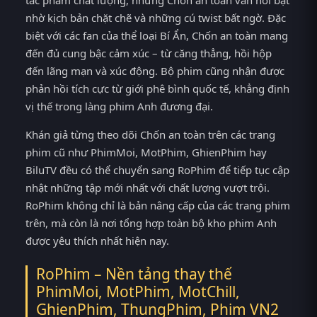
tác phẩm chất lượng, nhưng Chốn an toàn vẫn nổi bật
nhờ kịch bản chặt chẽ và những cú twist bất ngờ. Đặc
biệt với các fan của thể loại Bí Ẩn, Chốn an toàn mang
đến đủ cung bậc cảm xúc – từ căng thẳng, hồi hộp
đến lãng mạn và xúc động. Bộ phim cũng nhận được
phản hồi tích cực từ giới phê bình quốc tế, khẳng định
vị thế trong làng phim Anh đương đại.
Khán giả từng theo dõi Chốn an toàn trên các trang
phim cũ như PhimMoi, MotPhim, GhienPhim hay
BiluTV đều có thể chuyển sang RoPhim để tiếp tục cập
nhật những tập mới nhất với chất lượng vượt trội.
RoPhim không chỉ là bản nâng cấp của các trang phim
trên, mà còn là nơi tổng hợp toàn bộ kho phim Anh
được yêu thích nhất hiện nay.
RoPhim – Nền tảng thay thế
PhimMoi, MotPhim, MotChill,
GhienPhim, ThungPhim, Phim VN2