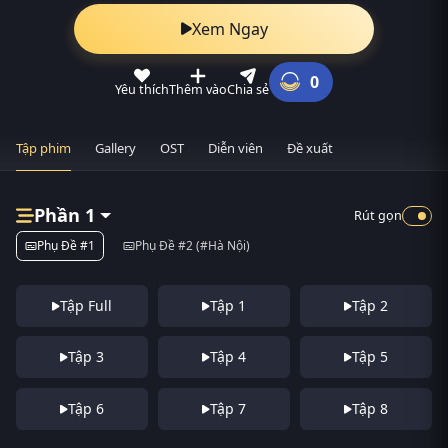
Xem Ngay
0
Yêu thích
Thêm vào
Chia sẻ
Tập phim
Gallery
OST
Diễn viên
Đề xuất
Phần 1
Rút gọn
Phụ Đề #1
Phụ Đề #2 (#Hà Nội)
Tập Full
Tập 1
Tập 2
Tập 3
Tập 4
Tập 5
Tập 6
Tập 7
Tập 8