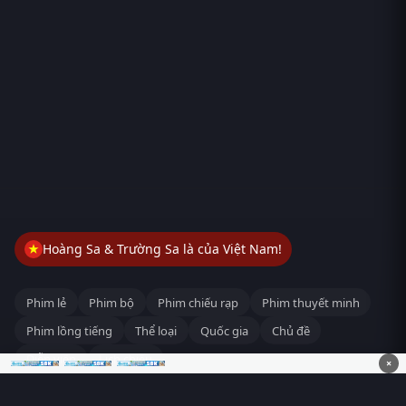
Hoàng Sa & Trường Sa là của Việt Nam!
Phim lẻ
Phim bộ
Phim chiếu rạp
Phim thuyết minh
Phim lồng tiếng
Thể loại
Quốc gia
Chủ đề
Diễn viên
Lịch chiếu
×