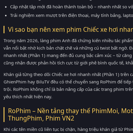
Cập nhật tập mới đã hoàn thành toàn bộ – nhanh nhất so v
Trải nghiệm xem mượt trên điện thoại, máy tính bảng, lapt
Vì sao bạn nên xem phim Chiếc xe hơi nha
Trong năm 2026, làng phim Anh đã chứng kiến nhiều tác phẩm 
vẫn nổi bật nhờ kịch bản chặt chẽ và những cú twist bất ngờ. Đặ
nhanh nhất (Phần 1) mang đến đủ cung bậc cảm xúc – từ căng
cũng nhận được phản hồi tích cực từ giới phê bình quốc tế, kh
Khán giả từng theo dõi Chiếc xe hơi nhanh nhất (Phần 1) trên
GhienPhim hay BiluTV đều có thể chuyển sang RoPhim để tiếp 
trội. RoPhim không chỉ là bản nâng cấp của các trang phim tr
yêu thích nhất hiện nay.
RoPhim – Nền tảng thay thế PhimMoi, Mot
ThungPhim, Phim VN2
Khi các tên miền cũ liên tục bị chặn, hàng triệu khán giả từ 