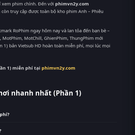
ỉ xem phim chính. Đến với
phimvn2y.com
à còn truy cập được toàn bộ kho phim Anh – Phiêu
okmark RoPhim ngay hôm nay và lan tỏa đến bạn bè –
i, MotPhim, MotChill, GhienPhim, ThungPhim mới
ần 1) bản Vietsub HD hoàn toàn miễn phí, mọi lúc mọi
ần 1) miễn phí tại
phimvn2y.com
hơi nhanh nhất (Phần 1)
phí?
sub HD miễn phí tại RoPhim (phimvn2y.com) — không
?
ho PhimMoi, MotPhim, MotChill, GhienPhim,