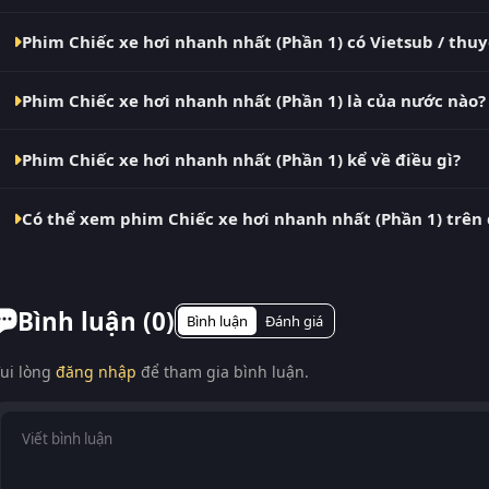
ThungPhim, Phim VN2, BiluTV, TVHay.
Phim Chiếc xe hơi nhanh nhất (Phần 1) hiện đã hoàn thành với
Phim Chiếc xe hơi nhanh nhất (Phần 1) có Vietsub / thu
nhật liên tục mỗi 10 phút khi nguồn có nội dung mới.
Có. Phim Chiếc xe hơi nhanh nhất (Phần 1) tại RoPhim có bản 
Phim Chiếc xe hơi nhanh nhất (Phần 1) là của nước nào?
bản Phụ Đề và Thuyết Minh ngay trong trình phát.
Phim Chiếc xe hơi nhanh nhất (Phần 1) là phim Anh. Xem ng
Phim Chiếc xe hơi nhanh nhất (Phần 1) kể về điều gì?
Chiếc xe hơi nhanh nhất (Phần 1) – phim bộ Anh đang gây bão
Có thể xem phim Chiếc xe hơi nhanh nhất (Phần 1) trên
gốc: Fastest Car (Season 1)) là bộ phim Anh thu hút sự chú ý l
Có. RoPhim hỗ trợ xem phim Chiếc xe hơi nhanh nhất (Phần 1) 
bảng, laptop, Smart TV. Truy cập phimvn2y.com là xem được, 
Bình luận (
0
)
Bình luận
Đánh giá
ui lòng
đăng nhập
để tham gia bình luận.