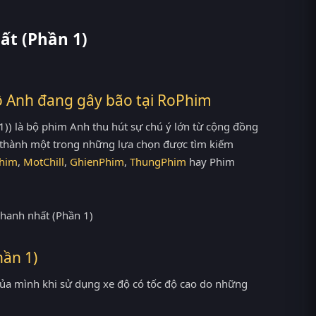
ất (Phần 1)
ộ Anh đang gây bão tại
RoPhim
 1)) là bộ phim Anh thu hút sự chú ý lớn từ cộng đồng
ở thành một trong những lựa chọn được tìm kiếm
him
,
MotChill
,
GhienPhim
,
ThungPhim
hay Phim
hần 1)
 của mình khi sử dụng xe độ có tốc độ cao do những