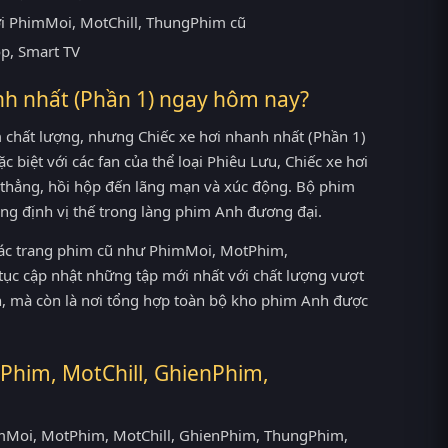
ới PhimMoi, MotChill, ThungPhim cũ
op, Smart TV
nh nhất (Phần 1) ngay hôm nay?
chất lượng, nhưng Chiếc xe hơi nhanh nhất (Phần 1)
c biệt với các fan của thể loại Phiêu Lưu, Chiếc xe hơi
 thẳng, hồi hộp đến lãng mạn và xúc động. Bộ phim
ẳng định vị thế trong làng phim Anh đương đại.
 các trang phim cũ như PhimMoi, MotPhim,
tục cập nhật những tập mới nhất với chất lượng vượt
ên, mà còn là nơi tổng hợp toàn bộ kho phim Anh được
Phim, MotChill, GhienPhim,
PhimMoi, MotPhim, MotChill, GhienPhim, ThungPhim,