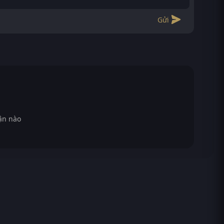
Gửi
ận nào