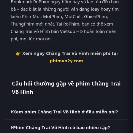
Bookmark RoPhim ngay hôm nay và lan tỏa đến bạn
bè – đặc biệt là những người vẫn đang loay hoay tìm
kiếm PhimMoi, MotPhim, MotChill, GhienPhim,
ThungPhim mới nhất. Tại RoPhim, bạn có thể xem
Chàng Trai Vô Hình bản Vietsub HD hoàn toàn miễn
phí, mọi lúc mọi nơi.
👉 Xem ngay Chàng Trai Vô Hình miễn phí tại
phimvn2y.com
Câu hỏi thường gặp về phim Chàng Trai
Vô Hình
Xem phim Chàng Trai Vô Hình ở đâu miễn phí?
Bạn có thể xem phim Chàng Trai Vô Hình Vietsub HD
Phim Chàng Trai Vô Hình có bao nhiêu tập?
miễn phí tại RoPhim (phimvn2y.com) — không