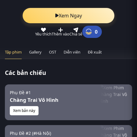
Xem Ngay
0
Yêu thích
Thêm vào
Chia sẻ
Tập phim
Gallery
OST
Diễn viên
Đề xuất
Các bản chiếu
Phụ Đề #1
Chàng Trai Vô Hình
Xem bản này
Phụ Đề #2 (#Hà Nội)