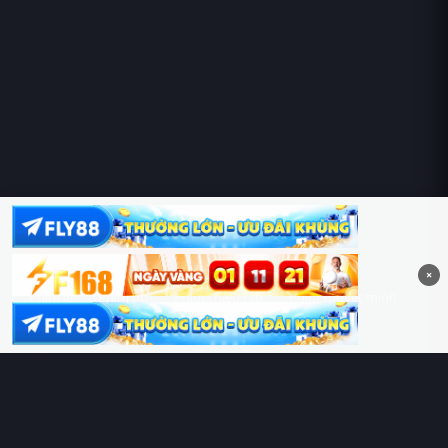
Hoàng Sa & Trường Sa là của Việt Nam!
×
Phim lẻ
Phim bộ
Phim chiếu rạp
Phim thuyết minh
Phim lồng tiếng
Thể loại
Quốc gia
Chủ đề
Diễn viên
Lịch chiếu