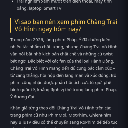
Trải nghiệm xem mượt trên điện thoại, máy tính
bảng, laptop, Smart TV
Vì sao bạn nên xem phim Chàng Trai
Vô Hình ngay hôm nay?
Trong năm 2026, làng phim Pháp, Ý đã chứng kiến
nhiều tác phẩm chất lượng, nhưng Chàng Trai Vô Hình
vẫn nổi bật nhờ kịch bản chặt chẽ và những cú twist
bất ngờ. Đặc biệt với các fan của thể loại Hành Động,
Chàng Trai Vô Hình mang đến đủ cung bậc cảm xúc –
từ căng thẳng, hồi hộp đến lãng mạn và xúc động. Bộ
phim cũng nhận được phản hồi tích cực từ giới phê
bình quốc tế, khẳng định vị thế trong làng phim Pháp,
Ý đương đại.
Khán giả từng theo dõi Chàng Trai Vô Hình trên các
trang phim cũ như PhimMoi, MotPhim, GhienPhim
hay BiluTV đều có thể chuyển sang RoPhim để tiếp tục