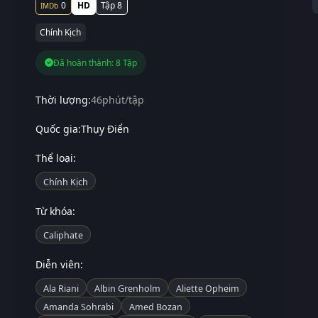
0
HD
Tập 8
Chính Kịch
Đã hoàn thành: 8 Tập
Thời lượng:
46phút/tập
Quốc gia:
Thụy Điển
Thể loại:
Chính Kịch
Từ khóa:
Caliphate
Diễn viên:
Ala Riani
Albin Grenholm
Aliette Opheim
Amanda Sohrabi
Amed Bozan