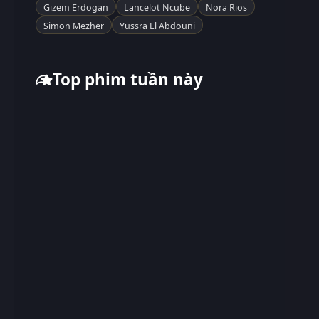
Gizem Erdogan
Lancelot Ncube
Nora Rios
Simon Mezher
Yussra El Abdouni
Top phim tuần này