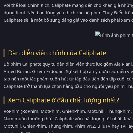
Với thể loại Chính Kịch, Caliphate mang đến cho khán giả những
dựng tỉ mỉ. Nếu bạn từng yêu thích các bộ phim Thụy Điển tr
Caliphate sẽ là một bổ sung đáng giá vào danh sách phải xem 
Dàn diễn viên chính của Caliphate
Bộ phim Caliphate quy tụ dàn diễn viên thực lực gồm Ala Rian
Amed Bozan, Gizem Erdogan. Sự kết hợp ăn ý giữa các diễn vi
tạo nên một tác phẩm cuốn hút từ tập đầu tiên đến tập cuối c
Caliphate trở thành lựa chọn hàng đầu cho người yêu phim Th
Xem Caliphate ở đâu chất lượng nhất?
RoPhim (RoPhim, MotPhim, GhienPhim, MotChill, ThungPhim,
Nam muốn thưởng thức Caliphate với chất lượng tốt nhất. Kh
MotChill, GhienPhim, ThungPhim, Phim VN2, BiluTV hay TVHay 