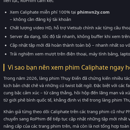
liên tục, RoPhim cam kết:
Xem Caliphate miễn phí 100% tại
phimvn2y.com
– không cần đăng ký tài khoản
Chất lượng video HD, hỗ trợ Vietsub chính xác từng câu tho
Server đa dạng, tốc độ tải nhanh, không buffer khi xem trên 
Cập nhật tập mới đã hoàn thành toàn bộ – nhanh nhất so v
Trải nghiệm xem mượt trên điện thoại, máy tính bảng, lapt
Vì sao bạn nên xem phim Caliphate ngay 
Trong năm 2026, làng phim Thụy Điển đã chứng kiến nhiều tác
kịch bản chặt chẽ và những cú twist bất ngờ. Đặc biệt với các f
cung bậc cảm xúc – từ căng thẳng, hồi hộp đến lãng mạn và x
từ giới phê bình quốc tế, khẳng định vị thế trong làng phim Th
Khán giả từng theo dõi Caliphate trên các trang phim cũ như
chuyển sang RoPhim để tiếp tục cập nhật những tập mới nhất v
nâng cấp của các trang phim trên, mà còn là nơi tổng hợp toà