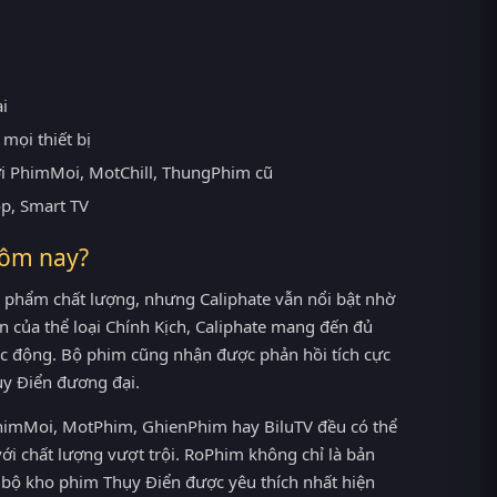
ại
mọi thiết bị
ới PhimMoi, MotChill, ThungPhim cũ
op, Smart TV
hôm nay?
 phẩm chất lượng, nhưng Caliphate vẫn nổi bật nhờ
an của thể loại Chính Kịch, Caliphate mang đến đủ
úc động. Bộ phim cũng nhận được phản hồi tích cực
ụy Điển đương đại.
 PhimMoi, MotPhim, GhienPhim hay BiluTV đều có thể
ới chất lượng vượt trội. RoPhim không chỉ là bản
n bộ kho phim Thụy Điển được yêu thích nhất hiện