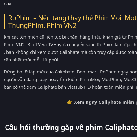
nay.
RoPhim – Nền tảng thay thế PhimMoi, Mot
ThungPhim, Phim VN2
Khi các tên miền cũ liên tục bị chặn, hàng triệu khán giả từ 
Phim VN2, BiluTV và TVHay đã chuyển sang RoPhim làm địa ch
, bạn không chỉ xem được Caliphate mà còn truy cập được toàn
cập nhật mới mỗi 10 phút.
Đừng bỏ lỡ tập mới của Caliphate! Bookmark RoPhim ngay hôm 
người vẫn đang loay hoay tìm kiếm PhimMoi, MotPhim, MotChi
bạn có thể xem Caliphate bản Vietsub HD hoàn toàn miễn phí, 
👉 Xem ngay Caliphate miễn p
Câu hỏi thường gặp về phim Caliphat