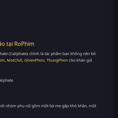
ão tại
RoPhim
ate (Caliphate) chính là tác phẩm bạn không nên bỏ
im
,
MotChill
,
GhienPhim
,
ThungPhim
cho khán giả
ối với nhóm phụ nữ gồm một bà mẹ gặp khó khăn, một