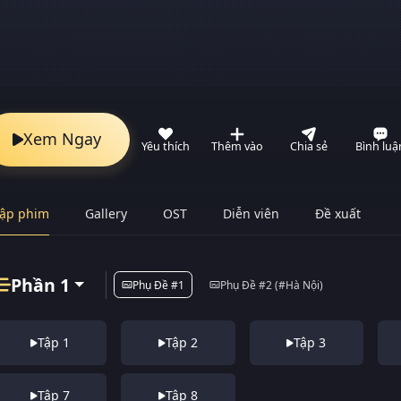
Xem Ngay
Yêu thích
Thêm vào
Chia sẻ
Bình luậ
ập phim
Gallery
OST
Diễn viên
Đề xuất
Phần 1
Phụ Đề #1
Phụ Đề #2 (#Hà Nội)
Tập 1
Tập 2
Tập 3
Tập 7
Tập 8