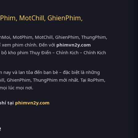
Phim, MotChill, GhienPhim,
PhimMoi, MotPhim, MotChill, GhienPhim, ThungPhim,
ỉ xem phim chính. Đến với
phimvn2y.com
 bộ kho phim Thụy Điển – Chính Kịch – Chính Kịch
nay và lan tỏa đến bạn bè – đặc biệt là những
ll, GhienPhim, ThungPhim mới nhất. Tại RoPhim,
mọi lúc mọi nơi.
hí tại
phimvn2y.com
e