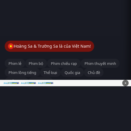
Hoàng Sa & Trường Sa là của Việt Nam!
Phim lẻ
Phim bộ
Phim chiếu rạp
Phim thuyết minh
Phim lồng tiếng
Thể loại
Quốc gia
Chủ đề
Diễn viên
Lịch chiếu
×
RoPhim
– Phim hay cả rổ. Xem phim online miễn phí HD 4K
Vietsub, thuyết minh, lồng tiếng. Cập nhật nhanh 24/7, không