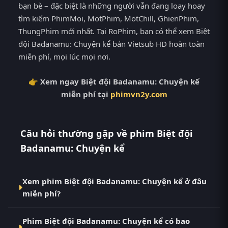
bạn bè – đặc biệt là những người vẫn đang loay hoay
tìm kiếm PhimMoi, MotPhim, MotChill, GhienPhim,
ThungPhim mới nhất. Tại RoPhim, bạn có thể xem Biệt
đội Badanamu: Chuyện kể bản Vietsub HD hoàn toàn
miễn phí, mọi lúc mọi nơi.
👉 Xem ngay Biệt đội Badanamu: Chuyện kể
miễn phí tại
phimvn2y.com
Câu hỏi thường gặp về phim Biệt đội
Badanamu: Chuyện kể
Xem phim Biệt đội Badanamu: Chuyện kể ở đâu
miễn phí?
Bạn có thể xem phim Biệt đội Badanamu: Chuyện kể
Phim Biệt đội Badanamu: Chuyện kể có bao
Vietsub HD miễn phí tại RoPhim (phimvn2y.com) —