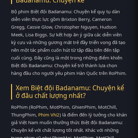
Badanamu: Chuyện kể
Bộ phim Biệt đội Badanamu: Chuyện kể quy tụ dàn
diễn viên thực lực gồm Brixton Berry, Cameron
Gregg, Cassie Glow, Christopher Nguyen, Hudson
Meek, Lisa Biggs. Sự kết hợp ăn ý giữa các diễn viên
kỳ cựu và những gương mặt trẻ đầy triển vọng đã tạo
nên một tác phẩm cuốn hút từ tập đầu tiên đến tập
cuối cùng. Đây cũng là một trong những điểm khiến
Biệt đội Badanamu: Chuyện kể trở thành lựa chọn
hàng đầu cho người yêu phim Hàn Quốc trên RoPhim.
Xem Biệt đội Badanamu: Chuyện kể
ở đâu chất lượng nhất?
RoPhim (RoPhim, MotPhim, GhienPhim, MotChill,
ThungPhim,
Phim VN2
) là điểm đến lý tưởng cho khán
giả Việt Nam muốn thưởng thức Biệt đội Badanamu:
Chuyện kể với chất lượng tốt nhất. Khác với những
trang phim cũ như PhimMoi, MotPhim, MotChill,