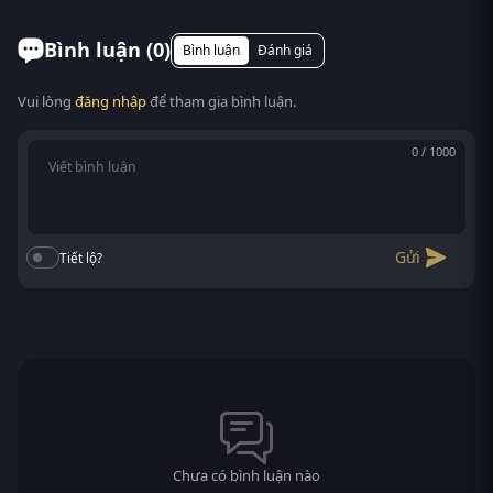
tác phẩm bạn không nên bỏ qua. RoPhim ...
Chuyện kể trên mọi thiết bị: điện thoại Android/iOS,
máy tính bảng, laptop, Smart TV. Truy cập
Bình luận (
0
)
Bình luận
Đánh giá
phimvn2y.com là xem được, không cần cài app.
Vui lòng
đăng nhập
để tham gia bình luận.
0 / 1000
Gửi
Tiết lộ?
Chưa có bình luận nào