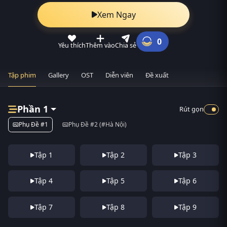
Xem Ngay
0
Yêu thích
Thêm vào
Chia sẻ
Tập phim
Gallery
OST
Diễn viên
Đề xuất
Phần 1
Rút gọn
Phụ Đề #1
Phụ Đề #2 (#Hà Nội)
Tập 1
Tập 2
Tập 3
Tập 4
Tập 5
Tập 6
Tập 7
Tập 8
Tập 9