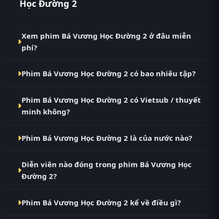
Học Đường 2
Xem phim Bá Vương Học Đường 2 ở đâu miễn
phí?
Bạn có thể xem phim Bá Vương Học Đường 2
Phim Bá Vương Học Đường 2 có bao nhiêu tập?
Vietsub HD miễn phí tại RoPhim (phimvn2y.com) —
không quảng cáo, cập nhật nhanh nhất. Đây là điểm
Phim Bá Vương Học Đường 2 hiện đã hoàn thành với
đến thay thế cho PhimMoi, MotPhim, MotChill,
Phim Bá Vương Học Đường 2 có Vietsub / thuyết
Full. Tại RoPhim, các tập mới được cập nhật liên tục
GhienPhim, ThungPhim, Phim VN2, BiluTV, TVHay.
minh không?
mỗi 10 phút khi nguồn có nội dung mới.
Có. Phim Bá Vương Học Đường 2 tại RoPhim có bản
Phim Bá Vương Học Đường 2 là của nước nào?
Vietsub với chất lượng HD. Bạn có thể chuyển giữa
các bản Phụ Đề và Thuyết Minh ngay trong trình
Phim Bá Vương Học Đường 2 là phim Nhật Bản. Xem
phát.
Diễn viên nào đóng trong phim Bá Vương Học
ngay tại RoPhim phimvn2y.com.
Đường 2?
Dàn diễn viên chính của phim Bá Vương Học Đường
Phim Bá Vương Học Đường 2 kể về điều gì?
2 gồm Kyôsuke Yabe, Meisa Kuroki, Shun Oguri.