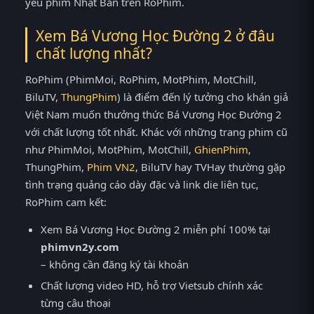
yêu phim Nhật Bản trên RoPhim.
Xem Bá Vương Học Đường 2 ở đâu
chất lượng nhất?
RoPhim (PhimMoi, RoPhim, MotPhim, MotChill,
BiluTV,
ThungPhim
) là điểm đến lý tưởng cho khán giả
Việt Nam muốn thưởng thức Bá Vương Học Đường 2
với chất lượng tốt nhất. Khác với những trang phim cũ
như PhimMoi, MotPhim, MotChill,
GhienPhim
,
ThungPhim,
Phim VN2
, BiluTV hay TVHay thường gặp
tình trạng quảng cáo dày đặc và link die liên tục,
RoPhim cam kết:
Xem Bá Vương Học Đường 2 miễn phí 100% tại
phimvn2y.com
– không cần đăng ký tài khoản
Chất lượng video HD, hỗ trợ Vietsub chính xác
từng câu thoại