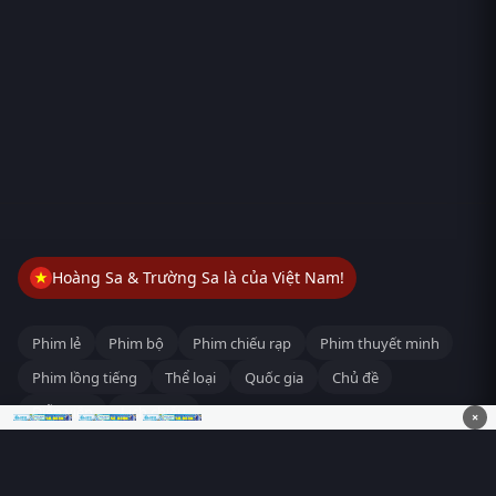
Hoàng Sa & Trường Sa là của Việt Nam!
Phim lẻ
Phim bộ
Phim chiếu rạp
Phim thuyết minh
Phim lồng tiếng
Thể loại
Quốc gia
Chủ đề
Diễn viên
Lịch chiếu
×