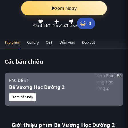
Xem Ngay
0
Yêu thích
Thêm vào
Chia sẻ
Tập phim
Gallery
OST
Diễn viên
Đề xuất
Các bản chiếu
Phụ Đề #1
Bá Vương Học Đường 2
Xem bản này
Giới thiệu phim Bá Vương Học Đường 2