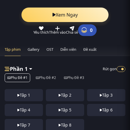
Xem Ngay
0
Yêu thích
Thêm vào
Chia sẻ
Tập phim
Gallery
OST
Diễn viên
Đề xuất
Phần 1
Rút gọn
Phụ Đề #1
Phụ Đề #2
Phụ Đề #3
Tập 1
Tập 2
Tập 3
Tập 4
Tập 5
Tập 6
Tập 7
Tập 8