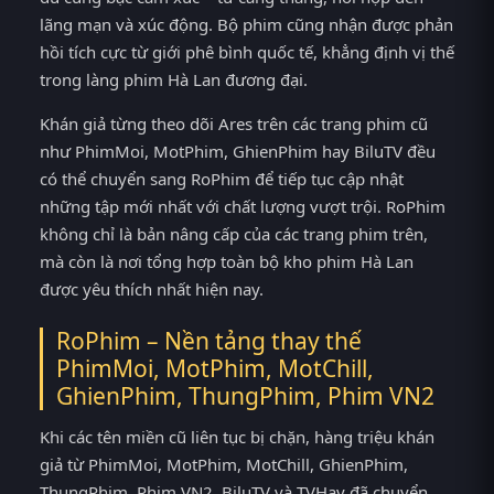
lãng mạn và xúc động. Bộ phim cũng nhận được phản
hồi tích cực từ giới phê bình quốc tế, khẳng định vị thế
trong làng phim Hà Lan đương đại.
Khán giả từng theo dõi Ares trên các trang phim cũ
như PhimMoi, MotPhim, GhienPhim hay BiluTV đều
có thể chuyển sang RoPhim để tiếp tục cập nhật
những tập mới nhất với chất lượng vượt trội. RoPhim
không chỉ là bản nâng cấp của các trang phim trên,
mà còn là nơi tổng hợp toàn bộ kho phim Hà Lan
được yêu thích nhất hiện nay.
RoPhim – Nền tảng thay thế
PhimMoi, MotPhim, MotChill,
GhienPhim, ThungPhim, Phim VN2
Khi các tên miền cũ liên tục bị chặn, hàng triệu khán
giả từ PhimMoi, MotPhim, MotChill, GhienPhim,
ThungPhim, Phim VN2, BiluTV và TVHay đã chuyển