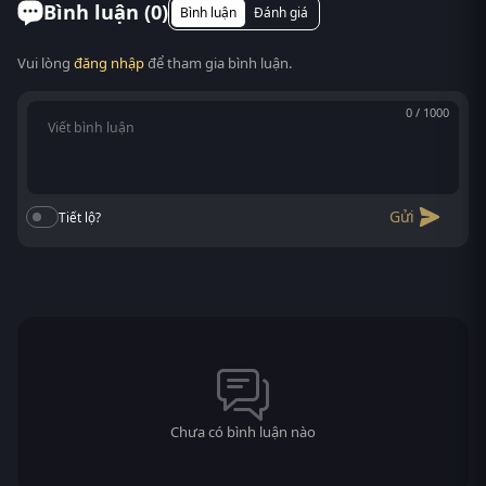
Smart TV. Truy cập phimvn2y.com là xem được,
Bình luận (
0
)
Bình luận
Đánh giá
không cần cài app.
Vui lòng
đăng nhập
để tham gia bình luận.
0 / 1000
Gửi
Tiết lộ?
Chưa có bình luận nào