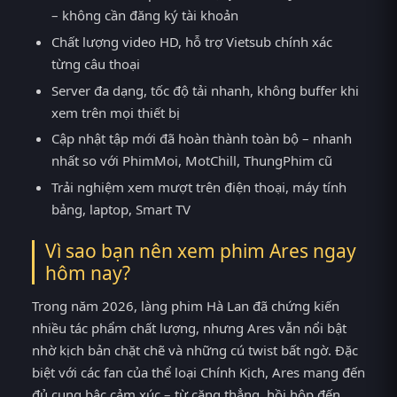
– không cần đăng ký tài khoản
Chất lượng video HD, hỗ trợ Vietsub chính xác
từng câu thoại
Server đa dạng, tốc độ tải nhanh, không buffer khi
xem trên mọi thiết bị
Cập nhật tập mới đã hoàn thành toàn bộ – nhanh
nhất so với PhimMoi, MotChill, ThungPhim cũ
Trải nghiệm xem mượt trên điện thoại, máy tính
bảng, laptop, Smart TV
Vì sao bạn nên xem phim Ares ngay
hôm nay?
Trong năm 2026, làng phim Hà Lan đã chứng kiến
nhiều tác phẩm chất lượng, nhưng Ares vẫn nổi bật
nhờ kịch bản chặt chẽ và những cú twist bất ngờ. Đặc
biệt với các fan của thể loại Chính Kịch, Ares mang đến
đủ cung bậc cảm xúc – từ căng thẳng, hồi hộp đến