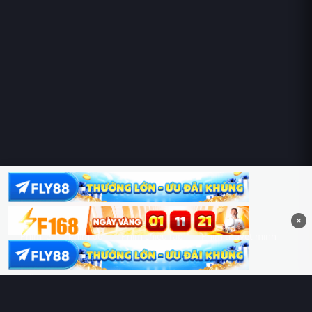
Hoàng Sa & Trường Sa là của Việt Nam!
×
Phim lẻ
Phim bộ
Phim chiếu rạp
Phim thuyết minh
Phim lồng tiếng
Thể loại
Quốc gia
Chủ đề
Diễn viên
Lịch chiếu