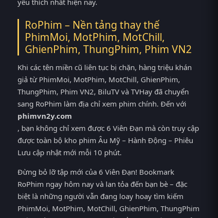
yêu thích nhất hiện nay.
RoPhim – Nền tảng thay thế
PhimMoi, MotPhim, MotChill,
GhienPhim, ThungPhim, Phim VN2
Khi các tên miền cũ liên tục bị chặn, hàng triệu khán
giả từ PhimMoi, MotPhim, MotChill, GhienPhim,
ThungPhim, Phim VN2, BiluTV và TVHay đã chuyển
sang RoPhim làm địa chỉ xem phim chính. Đến với
phimvn2y.com
, bạn không chỉ xem được 6 Viên Đạn mà còn truy cập
được toàn bộ kho phim Âu Mỹ – Hành Động – Phiêu
Lưu cập nhật mới mỗi 10 phút.
Đừng bỏ lỡ tập mới của 6 Viên Đạn! Bookmark
RoPhim ngay hôm nay và lan tỏa đến bạn bè – đặc
biệt là những người vẫn đang loay hoay tìm kiếm
PhimMoi, MotPhim, MotChill, GhienPhim, ThungPhim