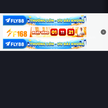
Hoàng Sa & Trường Sa là của Việt Nam!
×
Phim lẻ
Phim bộ
Phim chiếu rạp
Phim thuyết minh
Phim lồng tiếng
Thể loại
Quốc gia
Chủ đề
Diễn viên
Lịch chiếu
RoPhim
– Phim hay cả rổ. Xem phim online miễn phí HD 4K
Vietsub, thuyết minh, lồng tiếng. Cập nhật nhanh 24/7, không
quảng cáo.