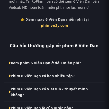
mới nhất. Tại RoPhim, bạn có thể xem 6 Viên Đạn bản
Vietsub HD hoàn toàn miễn phí, mọi lúc mọi nơi.
👉 Xem ngay 6 Viên Đạn miễn phí tại
phimvn2y.com
Câu hỏi thường gặp về phim 6 Viên Đạn
Xem phim 6 Viên Đạn ở đâu miễn phí?
Bạn có thể xem phim 6 Viên Đạn Vietsub HD miễn
Phim 6 Viên Đạn có bao nhiêu tập?
phí tại RoPhim (phimvn2y.com) — không quảng cáo,
cập nhật nhanh nhất. Đây là điểm đến thay thế cho
Phim 6 Viên Đạn hiện đã hoàn thành với Full. Tại
PhimMoi, MotPhim, MotChill, GhienPhim,
Phim 6 Viên Đạn có Vietsub / thuyết minh
RoPhim, các tập mới được cập nhật liên tục mỗi 10
ThungPhim, Phim VN2, BiluTV, TVHay.
không?
phút khi nguồn có nội dung mới.
Có. Phim 6 Viên Đạn tại RoPhim có bản Vietsub với
Phim 6 Viên Đạn là của nước nào?