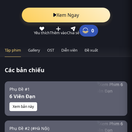
Xem Ngay
0
Yêu thích
Thêm vào
Chia sẻ
Tập phim
Gallery
OST
Diễn viên
Đề xuất
Các bản chiếu
Phụ Đề #1
6 Viên Đạn
Xem bản này
Phụ Đề #2 (#Hà Nội)