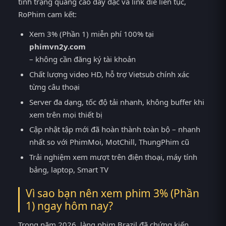
tình trạng quảng cáo dày đặc và link die liên tục,
RoPhim cam kết:
Xem 3% (Phần 1) miễn phí 100% tại
phimvn2y.com
– không cần đăng ký tài khoản
Chất lượng video HD, hỗ trợ Vietsub chính xác
từng câu thoại
Server đa dạng, tốc độ tải nhanh, không buffer khi
xem trên mọi thiết bị
Cập nhật tập mới đã hoàn thành toàn bộ – nhanh
nhất so với PhimMoi, MotChill, ThungPhim cũ
Trải nghiệm xem mượt trên điện thoại, máy tính
bảng, laptop, Smart TV
Vì sao bạn nên xem phim 3% (Phần
1) ngay hôm nay?
Trong năm 2026, làng phim Brazil đã chứng kiến