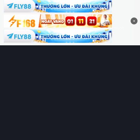
Hoàng Sa & Trường Sa là của Việt Nam!
×
Phim lẻ
Phim bộ
Phim chiếu rạp
Phim thuyết minh
Phim lồng tiếng
Thể loại
Quốc gia
Chủ đề
Diễn viên
Lịch chiếu
RoPhim
– Phim hay cả rổ. Xem phim online miễn phí HD 4K
Vietsub, thuyết minh, lồng tiếng. Cập nhật nhanh 24/7, không
quảng cáo.
HỆ SINH THÁI