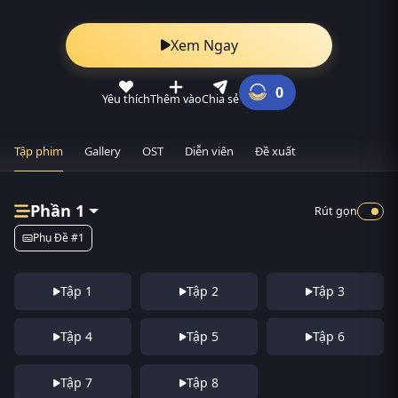
Xem Ngay
0
Yêu thích
Thêm vào
Chia sẻ
Tập phim
Gallery
OST
Diễn viên
Đề xuất
Phần 1
Rút gọn
Phụ Đề #1
Tập 1
Tập 2
Tập 3
Tập 4
Tập 5
Tập 6
Tập 7
Tập 8