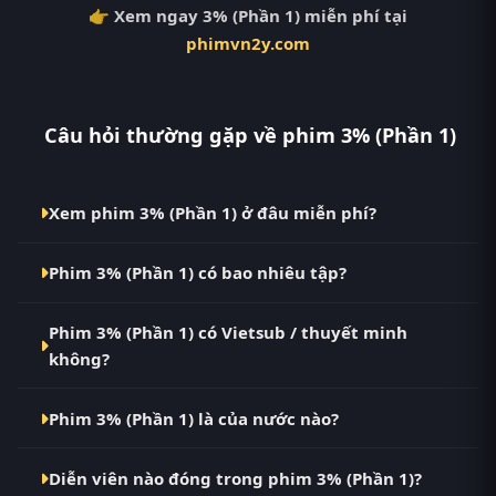
👉 Xem ngay 3% (Phần 1) miễn phí tại
phimvn2y.com
Câu hỏi thường gặp về phim 3% (Phần 1)
Xem phim 3% (Phần 1) ở đâu miễn phí?
Bạn có thể xem phim 3% (Phần 1) Vietsub HD miễn
Phim 3% (Phần 1) có bao nhiêu tập?
phí tại RoPhim (phimvn2y.com) — không quảng cáo,
cập nhật nhanh nhất. Đây là điểm đến thay thế cho
Phim 3% (Phần 1) hiện đã hoàn thành với Hoàn Tất
PhimMoi, MotPhim, MotChill, GhienPhim,
Phim 3% (Phần 1) có Vietsub / thuyết minh
(8/8). Tại RoPhim, các tập mới được cập nhật liên tục
ThungPhim, Phim VN2, BiluTV, TVHay.
không?
mỗi 10 phút khi nguồn có nội dung mới.
Có. Phim 3% (Phần 1) tại RoPhim có bản Vietsub với
Phim 3% (Phần 1) là của nước nào?
chất lượng HD. Bạn có thể chuyển giữa các bản Phụ
Đề và Thuyết Minh ngay trong trình phát.
Phim 3% (Phần 1) là phim Brazil. Xem ngay tại
Diễn viên nào đóng trong phim 3% (Phần 1)?
RoPhim phimvn2y.com.