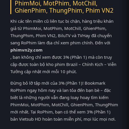
PhimMoi, MotPhim, MotChill,
GhienPhim, ThungPhim, Phim VN2
Khi các tên miền cũ liên tục bị chặn, hàng triệu khán
giả từ PhimMoi, MotPhim, MotChill, GhienPhim,
ThungPhim, Phim VN2, BiluTV và TVHay đã chuyển
sang RoPhim làm địa chỉ xem phim chính. Đến với
phimvn2y.com
, bạn không chỉ xem được 3% (Phần 1) mà còn truy
cập được toàn bộ kho phim Brazil – Chính Kịch – Viễn
Tưởng cập nhật mới mỗi 10 phút.
Đừng bỏ lỡ tập mới của 3% (Phần 1)! Bookmark
RoPhim ngay hôm nay và lan tỏa đến bạn bè – đặc
biệt là những người vẫn đang loay hoay tìm kiếm
PhimMoi, MotPhim, MotChill, GhienPhim, ThungPhim
mới nhất. Tại RoPhim, bạn có thể xem 3% (Phần 1)
bản Vietsub HD hoàn toàn miễn phí, mọi lúc mọi nơi.