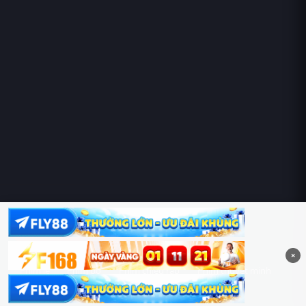
Hoàng Sa & Trường Sa là của Việt Nam!
×
Phim lẻ
Phim bộ
Phim chiếu rạp
Phim thuyết minh
Phim lồng tiếng
Thể loại
Quốc gia
Chủ đề