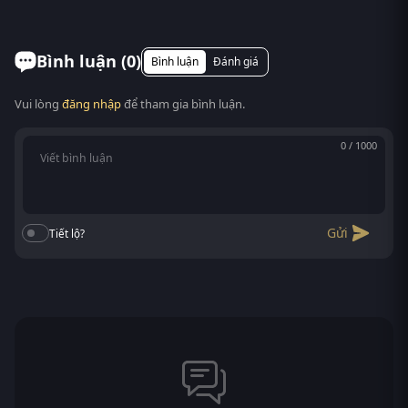
Night) chính là tác phẩm bạn không nên bỏ qua.
Có. RoPhim hỗ trợ xem phim Truy Kích Lúc Nửa Đêm
RoPhim tự hào là điểm ...
trên mọi thiết bị: điện thoại Android/iOS, máy tính
bảng, laptop, Smart TV. Truy cập phimvn2y.com là
Bình luận (
0
)
Bình luận
Đánh giá
xem được, không cần cài app.
Vui lòng
đăng nhập
để tham gia bình luận.
0 / 1000
Gửi
Tiết lộ?