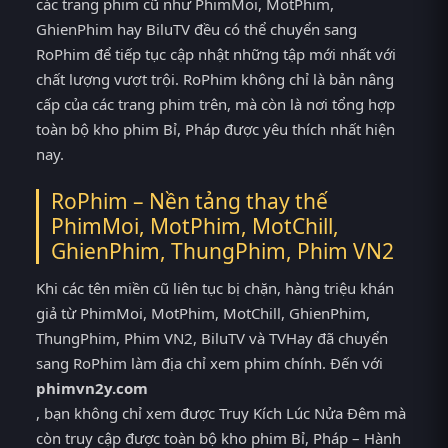
các trang phim cũ như PhimMoi, MotPhim,
GhienPhim hay BiluTV đều có thể chuyển sang
RoPhim để tiếp tục cập nhật những tập mới nhất với
chất lượng vượt trội. RoPhim không chỉ là bản nâng
cấp của các trang phim trên, mà còn là nơi tổng hợp
toàn bộ kho phim Bỉ, Pháp được yêu thích nhất hiện
nay.
RoPhim – Nền tảng thay thế
PhimMoi, MotPhim, MotChill,
GhienPhim, ThungPhim, Phim VN2
Khi các tên miền cũ liên tục bị chặn, hàng triệu khán
giả từ PhimMoi, MotPhim, MotChill, GhienPhim,
ThungPhim, Phim VN2, BiluTV và TVHay đã chuyển
sang RoPhim làm địa chỉ xem phim chính. Đến với
phimvn2y.com
, bạn không chỉ xem được Truy Kích Lúc Nửa Đêm mà
còn truy cập được toàn bộ kho phim Bỉ, Pháp – Hành