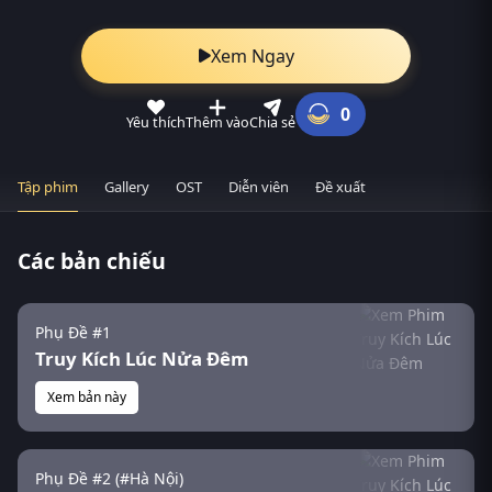
Xem Ngay
0
Yêu thích
Thêm vào
Chia sẻ
Tập phim
Gallery
OST
Diễn viên
Đề xuất
Các bản chiếu
Phụ Đề #1
Truy Kích Lúc Nửa Đêm
Xem bản này
Phụ Đề #2 (#Hà Nội)