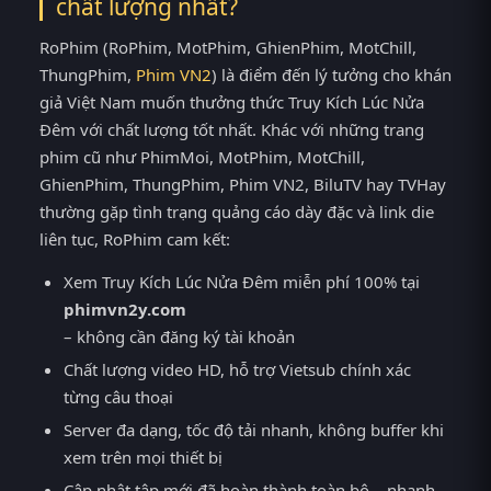
chất lượng nhất?
RoPhim (RoPhim, MotPhim, GhienPhim, MotChill,
ThungPhim,
Phim VN2
) là điểm đến lý tưởng cho khán
giả Việt Nam muốn thưởng thức Truy Kích Lúc Nửa
Đêm với chất lượng tốt nhất. Khác với những trang
phim cũ như PhimMoi, MotPhim, MotChill,
GhienPhim, ThungPhim, Phim VN2, BiluTV hay TVHay
thường gặp tình trạng quảng cáo dày đặc và link die
liên tục, RoPhim cam kết:
Xem Truy Kích Lúc Nửa Đêm miễn phí 100% tại
phimvn2y.com
– không cần đăng ký tài khoản
Chất lượng video HD, hỗ trợ Vietsub chính xác
từng câu thoại
Server đa dạng, tốc độ tải nhanh, không buffer khi
xem trên mọi thiết bị
Cập nhật tập mới đã hoàn thành toàn bộ – nhanh