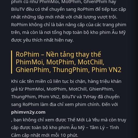
phim cũ như PhimMoi, MotPhim, GhienPhim hay
BiluTV đều có thể chuyển sang RoPhim để tiếp tục cập
nhật những tập mới nhất với chất lượng vượt trội.
RoPhim không chỉ là bản nâng cấp của các trang phim
trên, mà còn là nơi tổng hợp toàn bộ kho phim Âu Mỹ
được yêu thích nhất hiện nay.
RoPhim – Nền tảng thay thế
PhimMoi, MotPhim, MotChill,
GhienPhim, ThungPhim, Phim VN2
Khi các tên miền cũ liên tục bị chặn, hàng triệu khán
giả từ PhimMoi, MotPhim, MotChill, GhienPhim,
ThungPhim, Phim VN2, BiluTV và TVHay đã chuyển
sang RoPhim làm địa chỉ xem phim chính. Đến với
phimvn2y.com
, bạn không chỉ xem được Thế Mới Là Yêu mà còn truy
cập được toàn bộ kho phim Âu Mỹ – Tâm Lý – Tình
Cảm cập nhật mới mỗi 10 phút.