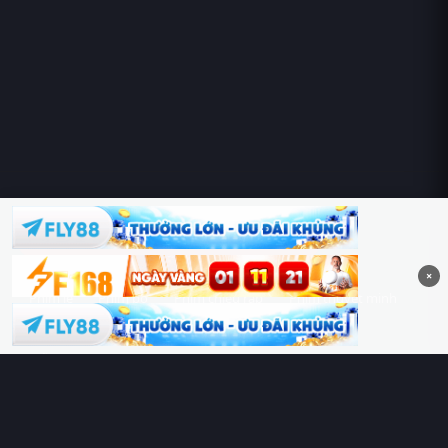
Hoàng Sa & Trường Sa là của Việt Nam!
×
Phim lẻ
Phim bộ
Phim chiếu rạp
Phim thuyết minh
Phim lồng tiếng
Thể loại
Quốc gia
Chủ đề
Diễn viên
Lịch chiếu