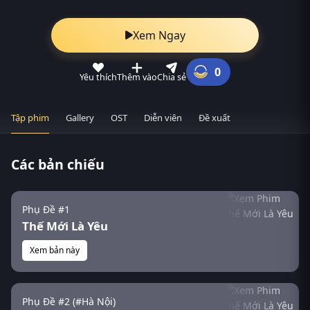
Xem Ngay
0
Yêu thích
Thêm vào
Chia sẻ
Tập phim
Gallery
OST
Diễn viên
Đề xuất
Các bản chiếu
Phụ Đề #1
Thế Mới Là Yêu
Xem bản này
Phụ Đề #2 (#Hà Nội)