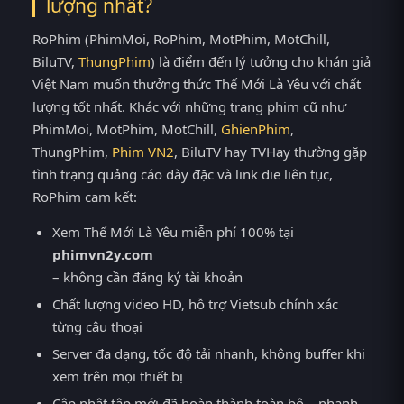
lượng nhất?
RoPhim (PhimMoi, RoPhim, MotPhim, MotChill,
BiluTV,
ThungPhim
) là điểm đến lý tưởng cho khán giả
Việt Nam muốn thưởng thức Thế Mới Là Yêu với chất
lượng tốt nhất. Khác với những trang phim cũ như
PhimMoi, MotPhim, MotChill,
GhienPhim
,
ThungPhim,
Phim VN2
, BiluTV hay TVHay thường gặp
tình trạng quảng cáo dày đặc và link die liên tục,
RoPhim cam kết:
Xem Thế Mới Là Yêu miễn phí 100% tại
phimvn2y.com
– không cần đăng ký tài khoản
Chất lượng video HD, hỗ trợ Vietsub chính xác
từng câu thoại
Server đa dạng, tốc độ tải nhanh, không buffer khi
xem trên mọi thiết bị
Cập nhật tập mới đã hoàn thành toàn bộ – nhanh