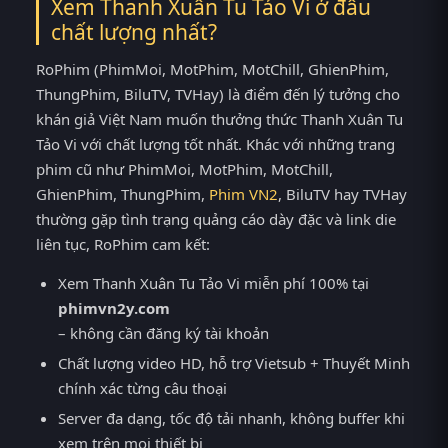
Xem Thanh Xuân Tu Tảo Vi ở đâu
chất lượng nhất?
RoPhim (PhimMoi, MotPhim, MotChill, GhienPhim,
ThungPhim, BiluTV, TVHay) là điểm đến lý tưởng cho
khán giả Việt Nam muốn thưởng thức Thanh Xuân Tu
Tảo Vi với chất lượng tốt nhất. Khác với những trang
phim cũ như PhimMoi, MotPhim, MotChill,
GhienPhim, ThungPhim,
Phim VN2
, BiluTV hay TVHay
thường gặp tình trạng quảng cáo dày đặc và link die
liên tục, RoPhim cam kết:
Xem Thanh Xuân Tu Tảo Vi miễn phí 100% tại
phimvn2y.com
– không cần đăng ký tài khoản
Chất lượng video HD, hỗ trợ Vietsub + Thuyết Minh
chính xác từng câu thoại
Server đa dạng, tốc độ tải nhanh, không buffer khi
xem trên mọi thiết bị