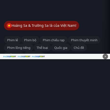
Hoàng Sa & Trường Sa là của Việt Nam!
Phim lẻ
Phim bộ
Phim chiếu rạp
Phim thuyết minh
Phim lồng tiếng
Thể loại
Quốc gia
Chủ đề
Diễn viên
Lịch chiếu
×
RoPhim
– Phim hay cả rổ. Xem phim online miễn phí HD 4K
Vietsub, thuyết minh, lồng tiếng. Cập nhật nhanh 24/7, không
quảng cáo.