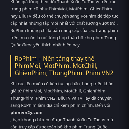
Khán giả từng theo dõi Thanh Xuân Tu Tảo Vi trên các
trang phim cũ như PhimMoi, MotPhim, GhienPhim
hay BiluTV đều có thể chuyển sang RoPhim để tiếp tục
cập nhật những tập mới nhất với chất lượng vượt trội.
RoPhim không chỉ là bản nâng cấp của các trang phim
trên, mà còn là nơi tổng hợp toàn bộ kho phim Trung
Quốc được yêu thích nhất hiện nay.
RoPhim – Nền tảng thay thế
PhimMoi, MotPhim, MotChill,
GhienPhim, ThungPhim, Phim VN2
Khi các tên miền cũ liên tục bị chặn, hàng triệu khán
giả từ PhimMoi, MotPhim, MotChill, GhienPhim,
ThungPhim, Phim VN2, BiluTV và TVHay đã chuyển
sang RoPhim làm địa chỉ xem phim chính. Đến với
phimvn2y.com
, bạn không chỉ xem được Thanh Xuân Tu Tảo Vi mà
còn truy cập được toàn bộ kho phim Trung Quốc –