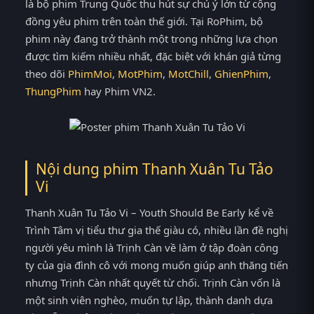
là bộ phim Trung Quốc thu hút sự chú ý lớn từ cộng
đồng yêu phim trên toàn thế giới. Tại RoPhim, bộ
phim này đang trở thành một trong những lựa chọn
được tìm kiếm nhiều nhất, đặc biệt với khán giả từng
theo dõi
PhimMoi
,
MotPhim
,
MotChill
,
GhienPhim
,
ThungPhim
hay Phim VN2.
Nội dung phim Thanh Xuân Tu Tảo
Vi
Thanh Xuân Tu Tảo Vi – Youth Should Be Early kể về
Trình Tâm vị tiểu thư gia thế giàu có, nhiều lần đề nghị
người yêu mình là Trịnh Càn về làm ở tập đoàn công
ty của gia đình cô với mong muốn giúp anh thăng tiến
nhưng Trịnh Càn nhất quyết từ chối. Trịnh Càn vốn là
một sinh viên nghèo, muốn tự lập, thành danh dựa