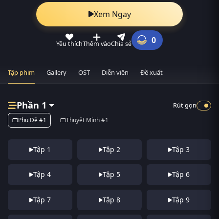
Xem Ngay
0
Yêu thích
Thêm vào
Chia sẻ
Tập phim
Gallery
OST
Diễn viên
Đề xuất
Phần 1
Rút gọn
Phụ Đề #1
Thuyết Minh #1
Tập 1
Tập 2
Tập 3
Tập 4
Tập 5
Tập 6
Tập 7
Tập 8
Tập 9