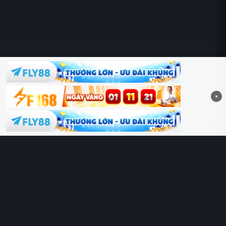
Hoàng Sa & Trường Sa là của Việt Nam!
×
Phim lẻ
Phim bộ
Phim chiếu rạp
Phim thuyết minh
Phim lồng tiếng
Thể loại
Quốc gia
Chủ đề
Diễn viên
Lịch chiếu
RoPhim
– Phim hay cả rổ. Xem phim online miễn phí HD 4K
Vietsub, thuyết minh, lồng tiếng. Cập nhật nhanh 24/7, không