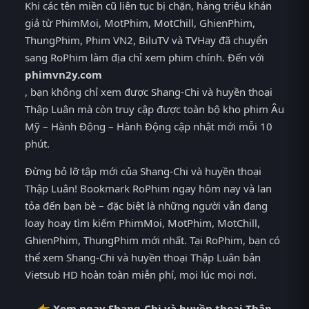
Khi các tên miền cũ liên tục bị chặn, hàng triệu khán
giả từ PhimMoi, MotPhim, MotChill, GhienPhim,
ThungPhim, Phim VN2, BiluTV và TVHay đã chuyển
sang RoPhim làm địa chỉ xem phim chính. Đến với
phimvn2y.com
, bạn không chỉ xem được Shang-Chi và huyền thoại
Thập Luân mà còn truy cập được toàn bộ kho phim Âu
Mỹ – Hành Động – Hành Động cập nhật mới mỗi 10
phút.
Đừng bỏ lỡ tập mới của Shang-Chi và huyền thoại
Thập Luân! Bookmark RoPhim ngay hôm nay và lan
tỏa đến bạn bè – đặc biệt là những người vẫn đang
loay hoay tìm kiếm PhimMoi, MotPhim, MotChill,
GhienPhim, ThungPhim mới nhất. Tại RoPhim, bạn có
thể xem Shang-Chi và huyền thoại Thập Luân bản
Vietsub HD hoàn toàn miễn phí, mọi lúc mọi nơi.
👉 Xem ngay Shang-Chi và huyền thoại Thập