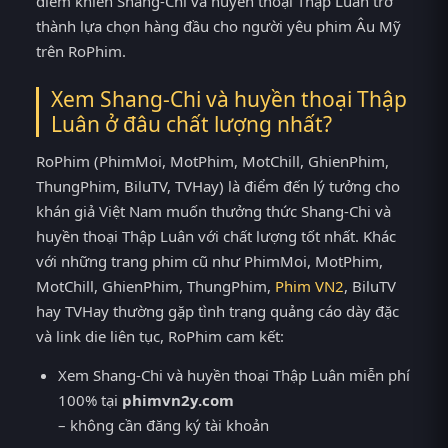
điểm khiến Shang-Chi và huyền thoại Thập Luân trở
thành lựa chọn hàng đầu cho người yêu phim Âu Mỹ
trên RoPhim.
Xem Shang-Chi và huyền thoại Thập
Luân ở đâu chất lượng nhất?
RoPhim (PhimMoi, MotPhim, MotChill, GhienPhim,
ThungPhim, BiluTV, TVHay) là điểm đến lý tưởng cho
khán giả Việt Nam muốn thưởng thức Shang-Chi và
huyền thoại Thập Luân với chất lượng tốt nhất. Khác
với những trang phim cũ như PhimMoi, MotPhim,
MotChill, GhienPhim, ThungPhim,
Phim VN2
, BiluTV
hay TVHay thường gặp tình trạng quảng cáo dày đặc
và link die liên tục, RoPhim cam kết:
Xem Shang-Chi và huyền thoại Thập Luân miễn phí
100% tại
phimvn2y.com
– không cần đăng ký tài khoản