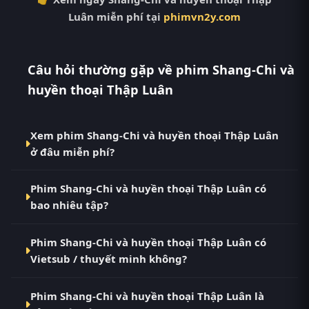
Luân miễn phí tại
phimvn2y.com
Câu hỏi thường gặp về phim Shang-Chi và
huyền thoại Thập Luân
Xem phim Shang-Chi và huyền thoại Thập Luân
ở đâu miễn phí?
Bạn có thể xem phim Shang-Chi và huyền thoại
Phim Shang-Chi và huyền thoại Thập Luân có
Thập Luân Vietsub HD miễn phí tại RoPhim
bao nhiêu tập?
(phimvn2y.com) — không quảng cáo, cập nhật
nhanh nhất. Đây là điểm đến thay thế cho PhimMoi,
Phim Shang-Chi và huyền thoại Thập Luân hiện đã
MotPhim, MotChill, GhienPhim, ThungPhim, Phim
Phim Shang-Chi và huyền thoại Thập Luân có
hoàn thành với Full. Tại RoPhim, các tập mới được
VN2, BiluTV, TVHay.
Vietsub / thuyết minh không?
cập nhật liên tục mỗi 10 phút khi nguồn có nội dung
mới.
Có. Phim Shang-Chi và huyền thoại Thập Luân tại
Phim Shang-Chi và huyền thoại Thập Luân là
RoPhim có bản Vietsub với chất lượng HD. Bạn có