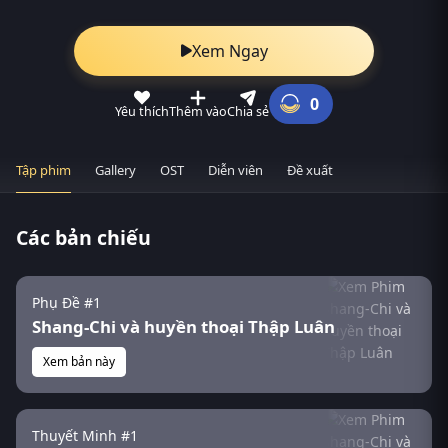
Xem Ngay
0
Yêu thích
Thêm vào
Chia sẻ
Tập phim
Gallery
OST
Diễn viên
Đề xuất
Các bản chiếu
Phụ Đề #1
Shang-Chi và huyền thoại Thập Luân
Xem bản này
Thuyết Minh #1