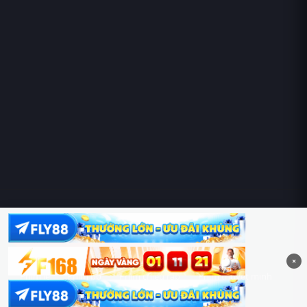
Hoàng Sa & Trường Sa là của Việt Nam!
×
Phim lẻ
Phim bộ
Phim chiếu rạp
Phim thuyết minh
Phim lồng tiếng
Thể loại
Quốc gia
Chủ đề