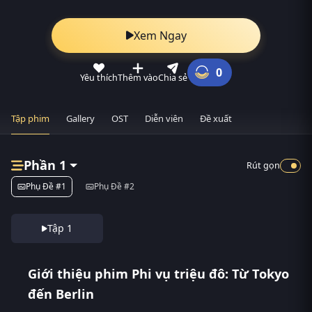
Xem Ngay
0
Yêu thích
Thêm vào
Chia sẻ
Tập phim
Gallery
OST
Diễn viên
Đề xuất
Phần 1
Rút gọn
Phụ Đề #1
Phụ Đề #2
Tập 1
Giới thiệu phim Phi vụ triệu đô: Từ Tokyo
đến Berlin