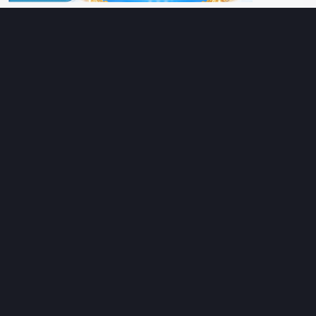
Diễn viên
Lịch chiếu
RoPhim
– Phim hay cả rổ. Xem phim online miễn phí HD 4K
Vietsub, thuyết minh, lồng tiếng. Cập nhật nhanh 24/7, không
quảng cáo.
HỆ SINH THÁI
RoPhim
ĐANG XEM
PhimMoi
MotPhim