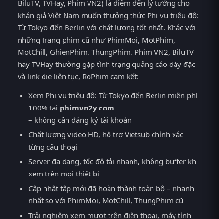
BiluTV, TVHay, Phim VN2) là điểm đến lý tưởng cho
khán giả Việt Nam muốn thưởng thức Phi vụ triệu đô:
Từ Tokyo đến Berlin với chất lượng tốt nhất. Khác với
những trang phim cũ như PhimMoi, MotPhim,
MotChill, GhienPhim, ThungPhim, Phim VN2, BiluTV
hay TVHay thường gặp tình trạng quảng cáo dày đặc
và link die liên tục, RoPhim cam kết:
Xem Phi vụ triệu đô: Từ Tokyo đến Berlin miễn phí
100% tại
phimvn2y.com
– không cần đăng ký tài khoản
Chất lượng video HD, hỗ trợ Vietsub chính xác
từng câu thoại
Server đa dạng, tốc độ tải nhanh, không buffer khi
xem trên mọi thiết bị
Cập nhật tập mới đã hoàn thành toàn bộ – nhanh
nhất so với PhimMoi, MotChill, ThungPhim cũ
Trải nghiệm xem mượt trên điện thoại, máy tính