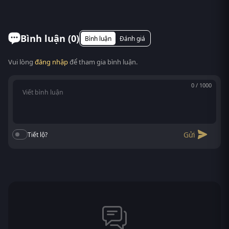
Tokyo to Berlin – là một trong những bộ phim Tây
Có. RoPhim hỗ trợ xem phim Phi vụ triệu đô: Từ
Ban Nha được khán giả V...
Tokyo đến Berlin trên mọi thiết bị: điện thoại
Android/iOS, máy tính bảng, laptop, Smart TV. Truy
Bình luận (
0
)
Bình luận
Đánh giá
cập phimvn2y.com là xem được, không cần cài app.
Vui lòng
đăng nhập
để tham gia bình luận.
0 / 1000
Gửi
Tiết lộ?