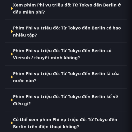
Xem phim Phi vụ triệu đô: Từ Tokyo đến Berlin ở
đâu miễn phí?
Bạn có thể xem phim Phi vụ triệu đô: Từ Tokyo đến
Phim Phi vụ triệu đô: Từ Tokyo đến Berlin có bao
Berlin Vietsub HD miễn phí tại RoPhim
nhiêu tập?
(phimvn2y.com) — không quảng cáo, cập nhật
nhanh nhất. Đây là điểm đến thay thế cho PhimMoi,
Phim Phi vụ triệu đô: Từ Tokyo đến Berlin hiện đã
MotPhim, MotChill, GhienPhim, ThungPhim, Phim
Phim Phi vụ triệu đô: Từ Tokyo đến Berlin có
hoàn thành với Hoàn Tất (1/1). Tại RoPhim, các tập
VN2, BiluTV, TVHay.
Vietsub / thuyết minh không?
mới được cập nhật liên tục mỗi 10 phút khi nguồn
có nội dung mới.
Có. Phim Phi vụ triệu đô: Từ Tokyo đến Berlin tại
Phim Phi vụ triệu đô: Từ Tokyo đến Berlin là của
RoPhim có bản Vietsub với chất lượng HD. Bạn có
nước nào?
thể chuyển giữa các bản Phụ Đề và Thuyết Minh
ngay trong trình phát.
Phim Phi vụ triệu đô: Từ Tokyo đến Berlin là phim
Phim Phi vụ triệu đô: Từ Tokyo đến Berlin kể về
Tây Ban Nha. Xem ngay tại RoPhim phimvn2y.com.
điều gì?
Phi vụ triệu đô: Từ Tokyo đến Berlin – phim bộ Tây
Có thể xem phim Phi vụ triệu đô: Từ Tokyo đến
Ban Nha đang gây bão tại RoPhim Phi vụ triệu đô:
Berlin trên điện thoại không?
Từ Tokyo đến Berlin – tên gốc Money Heist: From