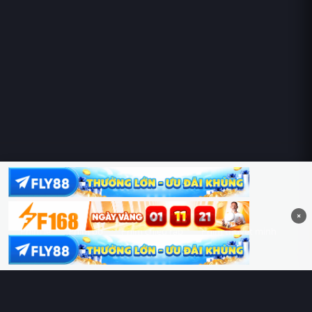
Hoàng Sa & Trường Sa là của Việt Nam!
×
Phim lẻ
Phim bộ
Phim chiếu rạp
Phim thuyết minh
Phim lồng tiếng
Thể loại
Quốc gia
Chủ đề
Diễn viên
Lịch chiếu