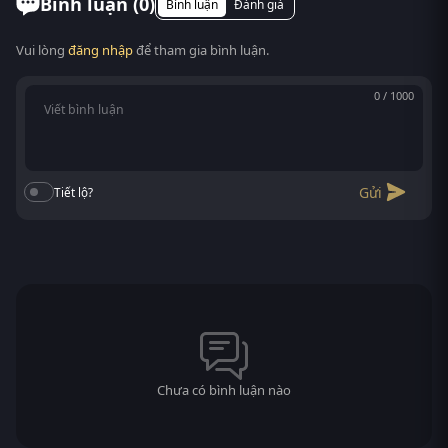
Bình luận (
0
)
Bình luận
Đánh giá
phimvn2y.com là xem được, không cần cài app.
Vui lòng
đăng nhập
để tham gia bình luận.
0 / 1000
Gửi
Tiết lộ?
Chưa có bình luận nào