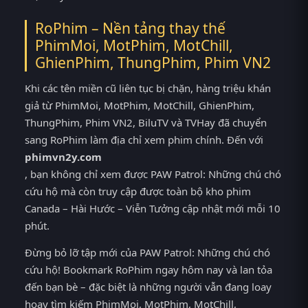
RoPhim – Nền tảng thay thế
PhimMoi, MotPhim, MotChill,
GhienPhim, ThungPhim, Phim VN2
Khi các tên miền cũ liên tục bị chặn, hàng triệu khán
giả từ PhimMoi, MotPhim, MotChill, GhienPhim,
ThungPhim, Phim VN2, BiluTV và TVHay đã chuyển
sang RoPhim làm địa chỉ xem phim chính. Đến với
phimvn2y.com
, bạn không chỉ xem được PAW Patrol: Những chú chó
cứu hộ mà còn truy cập được toàn bộ kho phim
Canada – Hài Hước – Viễn Tưởng cập nhật mới mỗi 10
phút.
Đừng bỏ lỡ tập mới của PAW Patrol: Những chú chó
cứu hộ! Bookmark RoPhim ngay hôm nay và lan tỏa
đến bạn bè – đặc biệt là những người vẫn đang loay
hoay tìm kiếm PhimMoi, MotPhim, MotChill,