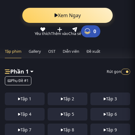
Xem Ngay
0
Yêu thích
Thêm vào
Chia sẻ
Tập phim
Gallery
OST
Diễn viên
Đề xuất
Phần 1
Rút gọn
Phụ Đề #1
Tập 1
Tập 2
Tập 3
Tập 4
Tập 5
Tập 6
Tập 7
Tập 8
Tập 9