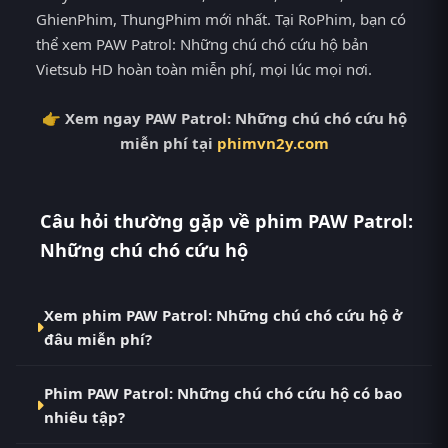
GhienPhim, ThungPhim mới nhất. Tại RoPhim, bạn có
thể xem PAW Patrol: Những chú chó cứu hộ bản
Vietsub HD hoàn toàn miễn phí, mọi lúc mọi nơi.
👉 Xem ngay PAW Patrol: Những chú chó cứu hộ
miễn phí tại
phimvn2y.com
Câu hỏi thường gặp về phim PAW Patrol:
Những chú chó cứu hộ
Xem phim PAW Patrol: Những chú chó cứu hộ ở
đâu miễn phí?
Bạn có thể xem phim PAW Patrol: Những chú chó
Phim PAW Patrol: Những chú chó cứu hộ có bao
cứu hộ Vietsub HD miễn phí tại RoPhim
nhiêu tập?
(phimvn2y.com) — không quảng cáo, cập nhật
nhanh nhất. Đây là điểm đến thay thế cho PhimMoi,