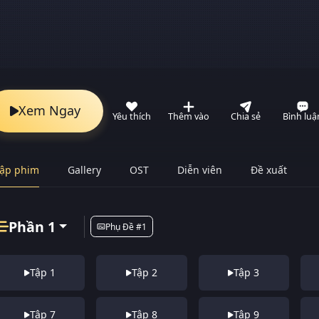
Xem Ngay
Yêu thích
Thêm vào
Chia sẻ
Bình luậ
ập phim
Gallery
OST
Diễn viên
Đề xuất
Phần 1
Phụ Đề #1
Tập 1
Tập 2
Tập 3
Tập 7
Tập 8
Tập 9