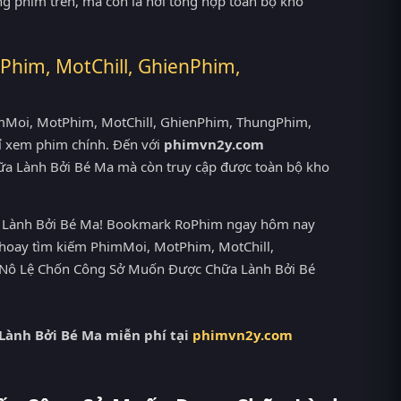
ng phim trên, mà còn là nơi tổng hợp toàn bộ kho
Phim, MotChill, GhienPhim,
PhimMoi, MotPhim, MotChill, GhienPhim, ThungPhim,
ỉ xem phim chính. Đến với
phimvn2y.com
a Lành Bởi Bé Ma mà còn truy cập được toàn bộ kho
a Lành Bởi Bé Ma! Bookmark RoPhim ngay hôm nay
y hoay tìm kiếm PhimMoi, MotPhim, MotChill,
m Nô Lệ Chốn Công Sở Muốn Được Chữa Lành Bởi Bé
ành Bởi Bé Ma miễn phí tại
phimvn2y.com