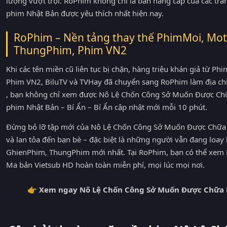
lượng vượt trội. RoPhim không chỉ là bản nâng cấp của các tra
phim Nhật Bản được yêu thích nhất hiện nay.
RoPhim – Nền tảng thay thế PhimMoi, Mot
ThungPhim, Phim VN2
Khi các tên miền cũ liên tục bị chặn, hàng triệu khán giả từ 
Phim VN2, BiluTV và TVHay đã chuyển sang RoPhim làm địa ch
, bạn không chỉ xem được Nô Lệ Chốn Công Sở Muốn Được Chữ
phim Nhật Bản – Bí Ẩn – Bí Ẩn cập nhật mới mỗi 10 phút.
Đừng bỏ lỡ tập mới của Nô Lệ Chốn Công Sở Muốn Được Chữ
và lan tỏa đến bạn bè – đặc biệt là những người vẫn đang loa
GhienPhim, ThungPhim mới nhất. Tại RoPhim, bạn có thể xe
Ma bản Vietsub HD hoàn toàn miễn phí, mọi lúc mọi nơi.
👉 Xem ngay Nô Lệ Chốn Công Sở Muốn Được Chữa L