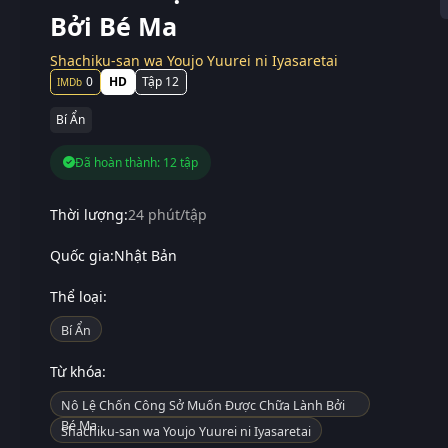
Bởi Bé Ma
Shachiku-san wa Youjo Yuurei ni Iyasaretai
0
HD
Tập 12
Bí Ẩn
Đã hoàn thành: 12 tập
Thời lượng:
24 phút/tập
Quốc gia:
Nhật Bản
Thể loại:
Bí Ẩn
Từ khóa:
Nô Lệ Chốn Công Sở Muốn Được Chữa Lành Bởi
Bé Ma
Shachiku-san wa Youjo Yuurei ni Iyasaretai