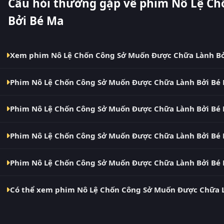
Câu hỏi thường gặp về phim Nô Lệ C
Bởi Bé Ma
Xem phim Nô Lệ Chốn Công Sở Muốn Được Chữa Lành Bở
Bạn có thể xem phim Nô Lệ Chốn Công Sở Muốn Được Chữa Là
Phim Nô Lệ Chốn Công Sở Muốn Được Chữa Lành Bởi Bé 
(phimvn2y.com) — không quảng cáo, cập nhật nhanh nhất. Đâ
MotChill, GhienPhim, ThungPhim, Phim VN2, BiluTV, TVHay.
Phim Nô Lệ Chốn Công Sở Muốn Được Chữa Lành Bởi Bé Ma hiệ
Phim Nô Lệ Chốn Công Sở Muốn Được Chữa Lành Bởi Bé 
các tập mới được cập nhật liên tục mỗi 10 phút khi nguồn có
Có. Phim Nô Lệ Chốn Công Sở Muốn Được Chữa Lành Bởi Bé Ma
Phim Nô Lệ Chốn Công Sở Muốn Được Chữa Lành Bởi Bé 
có thể chuyển giữa các bản Phụ Đề và Thuyết Minh ngay trong
Phim Nô Lệ Chốn Công Sở Muốn Được Chữa Lành Bởi Bé Ma l
Phim Nô Lệ Chốn Công Sở Muốn Được Chữa Lành Bởi Bé M
Nô Lệ Chốn Công Sở Muốn Được Chữa Lành Bởi Bé Ma – phim 
Có thể xem phim Nô Lệ Chốn Công Sở Muốn Được Chữa L
Nô Lệ Chốn Công Sở Muốn Được Chữa Lành Bởi Bé Ma (Shachiku
mạng xã...
Có. RoPhim hỗ trợ xem phim Nô Lệ Chốn Công Sở Muốn Được C
Android/iOS, máy tính bảng, laptop, Smart TV. Truy cập phim