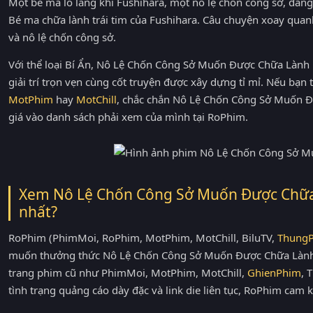
Một bé ma lo lắng khi Fushihara, một nô lệ chốn công sở, đang
Bé ma chữa lành trái tim của Fushihara. Câu chuyện xoay qu
và nô lệ chốn công sở.
Với thể loại Bí Ẩn, Nô Lệ Chốn Công Sở Muốn Được Chữa Lành
giải trí trọn vẹn cùng cốt truyện được xây dựng tỉ mỉ. Nếu bạn
MotPhim
hay
MotChill
, chắc chắn Nô Lệ Chốn Công Sở Muốn Đ
giá vào danh sách phải xem của mình tại RoPhim.
Xem Nô Lệ Chốn Công Sở Muốn Được Chữa 
nhất?
RoPhim (PhimMoi, RoPhim, MotPhim, MotChill, BiluTV,
Thung
muốn thưởng thức Nô Lệ Chốn Công Sở Muốn Được Chữa Lành B
trang phim cũ như PhimMoi, MotPhim, MotChill,
GhienPhim
, 
tình trạng quảng cáo dày đặc và link die liên tục, RoPhim cam k