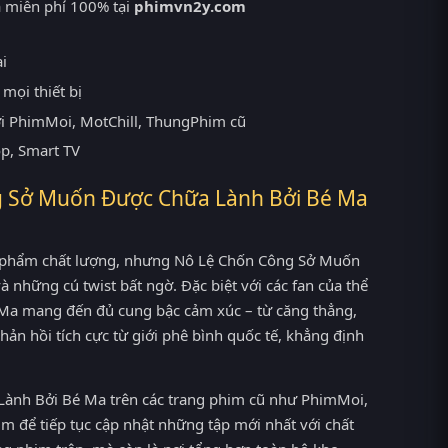
 miễn phí 100% tại
phimvn2y.com
ại
mọi thiết bị
ới PhimMoi, MotChill, ThungPhim cũ
op, Smart TV
g Sở Muốn Được Chữa Lành Bởi Bé Ma
c phẩm chất lượng, nhưng Nô Lệ Chốn Công Sở Muốn
 những cú twist bất ngờ. Đặc biệt với các fan của thể
Ma mang đến đủ cung bậc cảm xúc – từ căng thẳng,
n hồi tích cực từ giới phê bình quốc tế, khẳng định
ành Bởi Bé Ma trên các trang phim cũ như PhimMoi,
 để tiếp tục cập nhật những tập mới nhất với chất