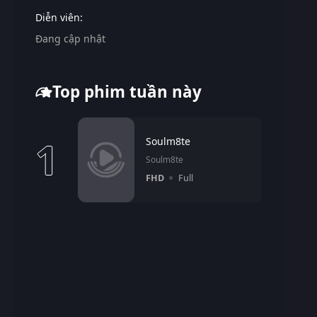
Diễn viên:
Đang cập nhật
Top phim tuần này
1
Soulm8te
Soulm8te
FHD
Full