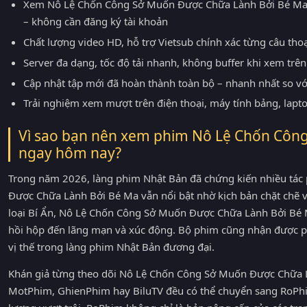
Xem Nô Lệ Chốn Công Sở Muốn Được Chữa Lành Bởi Bé Ma
– không cần đăng ký tài khoản
Chất lượng video HD, hỗ trợ Vietsub chính xác từng câu tho
Server đa dạng, tốc độ tải nhanh, không buffer khi xem trên 
Cập nhật tập mới đã hoàn thành toàn bộ – nhanh nhất so v
Trải nghiệm xem mượt trên điện thoại, máy tính bảng, lapt
Vì sao bạn nên xem phim Nô Lệ Chốn Côn
ngay hôm nay?
Trong năm 2026, làng phim Nhật Bản đã chứng kiến nhiều tá
Được Chữa Lành Bởi Bé Ma vẫn nổi bật nhờ kịch bản chặt chẽ và
loại Bí Ẩn, Nô Lệ Chốn Công Sở Muốn Được Chữa Lành Bởi Bé 
hồi hộp đến lãng mạn và xúc động. Bộ phim cũng nhận được phả
vị thế trong làng phim Nhật Bản đương đại.
Khán giả từng theo dõi Nô Lệ Chốn Công Sở Muốn Được Chữa L
MotPhim, GhienPhim hay BiluTV đều có thể chuyển sang RoPhim