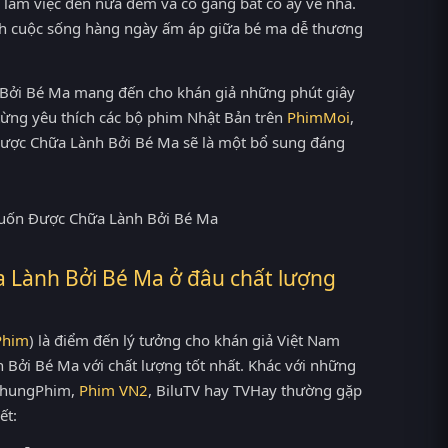
 làm việc đến nửa đêm và cố gắng bắt cô ấy về nhà.
anh cuộc sống hàng ngày ấm áp giữa bé ma dễ thương
 Bởi Bé Ma mang đến cho khán giả những phút giây
 từng yêu thích các bộ phim Nhật Bản trên
PhimMoi
,
ược Chữa Lành Bởi Bé Ma sẽ là một bổ sung đáng
Lành Bởi Bé Ma ở đâu chất lượng
Phim
) là điểm đến lý tưởng cho khán giả Việt Nam
ởi Bé Ma với chất lượng tốt nhất. Khác với những
ThungPhim,
Phim VN2
, BiluTV hay TVHay thường gặp
ết: