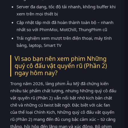
Server đa dạng, tốc độ tải nhanh, không buffer khi
xem trên mọi thiết bị
Cập nhật tập mới đã hoàn thành toàn bộ – nhanh
nhất so với PhimMoi, MotChill, ThungPhim cũ
Trải nghiệm xem mượt trên điện thoại, máy tính
bảng, laptop, Smart TV
Vì sao bạn nên xem phim Những
quý cô đấu vật quyến rũ (Phần 2)
ngay hôm nay?
Trong năm 2026, làng phim Âu Mỹ đã chứng kiến
nhiều tác phẩm chất lượng, nhưng Những quý cô đấu
vật quyến rũ (Phần 2) vẫn nổi bật nhờ kịch bản chặt
chẽ và những cú twist bất ngờ. Đặc biệt với các fan
của thể loại Chính Kịch, Những quý cô đấu vật quyến
rũ (Phần 2) mang đến đủ cung bậc cảm xúc – từ căng
thẳng, hồi hộp đến lãng mạn và xúc động. Bộ phim