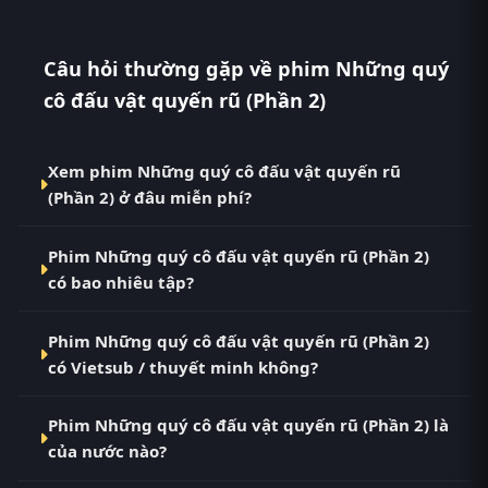
Câu hỏi thường gặp về phim Những quý
cô đấu vật quyến rũ (Phần 2)
Xem phim Những quý cô đấu vật quyến rũ
(Phần 2) ở đâu miễn phí?
Bạn có thể xem phim Những quý cô đấu vật quyến
Phim Những quý cô đấu vật quyến rũ (Phần 2)
rũ (Phần 2) Vietsub HD miễn phí tại RoPhim
có bao nhiêu tập?
(phimvn2y.com) — không quảng cáo, cập nhật
nhanh nhất. Đây là điểm đến thay thế cho PhimMoi,
Phim Những quý cô đấu vật quyến rũ (Phần 2) hiện
MotPhim, MotChill, GhienPhim, ThungPhim, Phim
Phim Những quý cô đấu vật quyến rũ (Phần 2)
đã hoàn thành với Hoàn Tất (10/10). Tại RoPhim, các
VN2, BiluTV, TVHay.
có Vietsub / thuyết minh không?
tập mới được cập nhật liên tục mỗi 10 phút khi
nguồn có nội dung mới.
Có. Phim Những quý cô đấu vật quyến rũ (Phần 2)
Phim Những quý cô đấu vật quyến rũ (Phần 2) là
tại RoPhim có bản Vietsub với chất lượng HD. Bạn có
của nước nào?
thể chuyển giữa các bản Phụ Đề và Thuyết Minh
ngay trong trình phát.