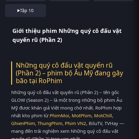
Tập 10
Giới thiệu phim Những quý cô đấu vật
quyến rũ (Phần 2)
Những quý cô đấu vật quyến rũ
(Phần 2) – phim bộ Âu Mỹ đang gây
bão tại
RoPhim
Những quý cô đấu vật quyến rũ (Phần 2) – tên gốc
GLOW (Season 2) – là một trong những bộ phim Âu
Mỹ được khán giả Việt mong chờ nhất. RoPhim hợp
nhất kho phim từ
PhimMoi
,
MotPhim
,
MotChill
,
GhienPhim
,
ThungPhim
,
Phim VN2
, BiluTV, TVHay —
mang đến trải nghiệm xem Những quý cô đấu vật
quyến rũ (Phần 2) trọn vẹn nhất.