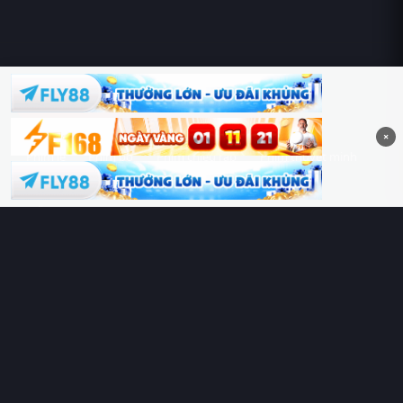
Hoàng Sa & Trường Sa là của Việt Nam!
×
Phim lẻ
Phim bộ
Phim chiếu rạp
Phim thuyết minh
Phim lồng tiếng
Thể loại
Quốc gia
Chủ đề
Diễn viên
Lịch chiếu
RoPhim
– Phim hay cả rổ. Xem phim online miễn phí HD 4K
Vietsub, thuyết minh, lồng tiếng. Cập nhật nhanh 24/7, không
quảng cáo.