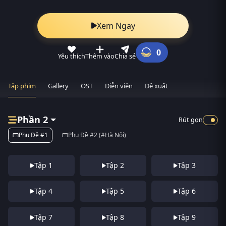
Xem Ngay
0
Yêu thích
Thêm vào
Chia sẻ
Tập phim
Gallery
OST
Diễn viên
Đề xuất
Phần 2
Rút gọn
Phụ Đề #1
Phụ Đề #2 (#Hà Nội)
Tập 1
Tập 2
Tập 3
Tập 4
Tập 5
Tập 6
Tập 7
Tập 8
Tập 9