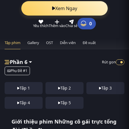
Xem Ngay
0
Yêu thích
Thêm vào
Chia sẻ
Tập phim
Gallery
OST
Diễn viên
Đề xuất
Phần 6
Rút gọn
Phụ Đề #1
Tập 1
Tập 2
Tập 3
Tập 4
Tập 5
Giới thiệu phim Những cô gái trực tổng