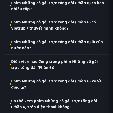
Phim Những cô gái trực tổng đài (Phần 6) có bao
(Phần 6) Vietsub HD miễn phí tại RoPhim
nhiêu tập?
(phimvn2y.com) — không quảng cáo, cập nhật
nhanh nhất. Đây là điểm đến thay thế cho PhimMoi,
Phim Những cô gái trực tổng đài (Phần 6) hiện đã
MotPhim, MotChill, GhienPhim, ThungPhim, Phim
Phim Những cô gái trực tổng đài (Phần 6) có
hoàn thành với Hoàn Tất (5/5). Tại RoPhim, các tập
VN2, BiluTV, TVHay.
Vietsub / thuyết minh không?
mới được cập nhật liên tục mỗi 10 phút khi nguồn
có nội dung mới.
Có. Phim Những cô gái trực tổng đài (Phần 6) tại
Phim Những cô gái trực tổng đài (Phần 6) là của
RoPhim có bản Vietsub với chất lượng HD. Bạn có
nước nào?
thể chuyển giữa các bản Phụ Đề và Thuyết Minh
ngay trong trình phát.
Phim Những cô gái trực tổng đài (Phần 6) là phim
Diễn viên nào đóng trong phim Những cô gái
Tây Ban Nha. Xem ngay tại RoPhim phimvn2y.com.
trực tổng đài (Phần 6)?
Dàn diễn viên chính của phim Những cô gái trực
Phim Những cô gái trực tổng đài (Phần 6) kể về
tổng đài (Phần 6) gồm Alex Hafner, Ana Fernández,
điều gì?
Ana Polvorosa, Ana Risueño, Andrea Carballo.
Những cô gái trực tổng đài (Phần 6) – phim bộ Tây
Có thể xem phim Những cô gái trực tổng đài
Ban Nha đang gây bão tại RoPhim Những cô gái
(Phần 6) trên điện thoại không?
trực tổng đài (Phần 6) (tựa gốc: Cable Girls (Season