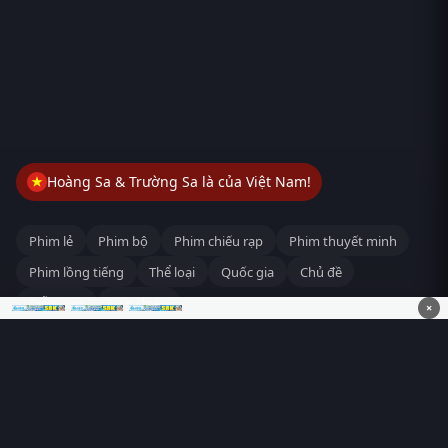
Hoàng Sa & Trường Sa là của Việt Nam!
Phim lẻ
Phim bộ
Phim chiếu rạp
Phim thuyết minh
Phim lồng tiếng
Thể loại
Quốc gia
Chủ đề
Diễn viên
Lịch chiếu
×
RoPhim
– Phim hay cả rổ. Xem phim online miễn phí HD 4K