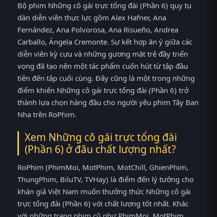
Bộ phim Những cô gái trực tổng đài (Phần 6) quy tụ
dàn diễn viên thực lực gồm Alex Hafner, Ana
Fernández, Ana Polvorosa, Ana Risueño, Andrea
Carballo, Ángela Cremonte. Sự kết hợp ăn ý giữa các
diễn viên kỳ cựu và những gương mặt trẻ đầy triển
vọng đã tạo nên một tác phẩm cuốn hút từ tập đầu
tiên đến tập cuối cùng. Đây cũng là một trong những
điểm khiến Những cô gái trực tổng đài (Phần 6) trở
thành lựa chọn hàng đầu cho người yêu phim Tây Ban
Nha trên RoPhim.
Xem Những cô gái trực tổng đài
(Phần 6) ở đâu chất lượng nhất?
RoPhim (PhimMoi, MotPhim, MotChill, GhienPhim,
ThungPhim, BiluTV, TVHay) là điểm đến lý tưởng cho
khán giả Việt Nam muốn thưởng thức Những cô gái
trực tổng đài (Phần 6) với chất lượng tốt nhất. Khác
với những trang phim cũ như PhimMoi, MotPhim,