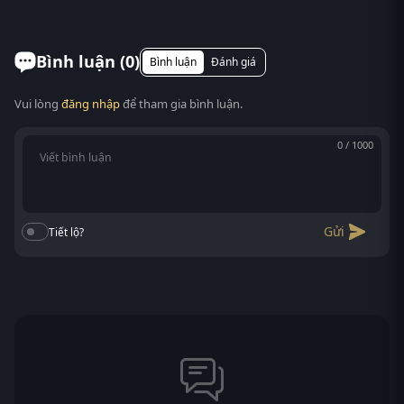
6)) là bộ phim Tây Ban Nha thu hút sự chú ý lớn từ
Có. RoPhim hỗ trợ xem phim Những cô gái trực tổng
cộng đồng yêu phim tr...
đài (Phần 6) trên mọi thiết bị: điện thoại
Android/iOS, máy tính bảng, laptop, Smart TV. Truy
Bình luận (
0
)
Bình luận
Đánh giá
cập phimvn2y.com là xem được, không cần cài app.
Vui lòng
đăng nhập
để tham gia bình luận.
0 / 1000
Gửi
Tiết lộ?