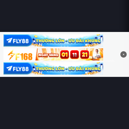
Hoàng Sa & Trường Sa là của Việt Nam!
×
Phim lẻ
Phim bộ
Phim chiếu rạp
Phim thuyết minh
Phim lồng tiếng
Thể loại
Quốc gia
Chủ đề
Diễn viên
Lịch chiếu
RoPhim
– Phim hay cả rổ. Xem phim online miễn phí HD 4K
Vietsub, thuyết minh, lồng tiếng. Cập nhật nhanh 24/7, không