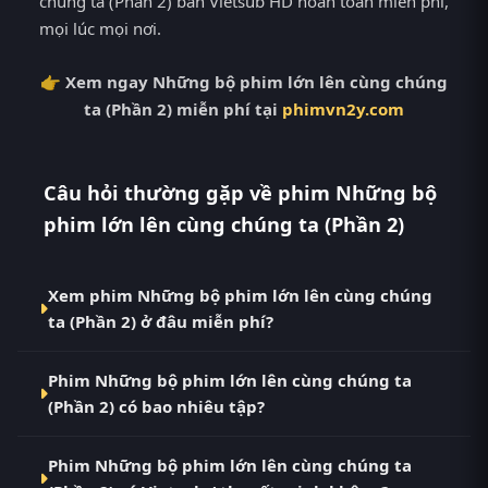
chúng ta (Phần 2) bản Vietsub HD hoàn toàn miễn phí,
mọi lúc mọi nơi.
👉 Xem ngay Những bộ phim lớn lên cùng chúng
ta (Phần 2) miễn phí tại
phimvn2y.com
Câu hỏi thường gặp về phim Những bộ
phim lớn lên cùng chúng ta (Phần 2)
Xem phim Những bộ phim lớn lên cùng chúng
ta (Phần 2) ở đâu miễn phí?
Bạn có thể xem phim Những bộ phim lớn lên cùng
Phim Những bộ phim lớn lên cùng chúng ta
chúng ta (Phần 2) Vietsub HD miễn phí tại RoPhim
(Phần 2) có bao nhiêu tập?
(phimvn2y.com) — không quảng cáo, cập nhật
nhanh nhất. Đây là điểm đến thay thế cho PhimMoi,
Phim Những bộ phim lớn lên cùng chúng ta (Phần
MotPhim, MotChill, GhienPhim, ThungPhim, Phim
Phim Những bộ phim lớn lên cùng chúng ta
2) hiện đã hoàn thành với Hoàn Tất (4/4). Tại RoPhim,