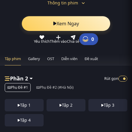
Thông tin phim
Xem Ngay
0
Yêu thích
Thêm vào
Chia sẻ
Tập phim
Gallery
OST
Diễn viên
Đề xuất
Phần 2
Rút gọn
Phụ Đề #1
Phụ Đề #2 (#Hà Nội)
Tập 1
Tập 2
Tập 3
Tập 4