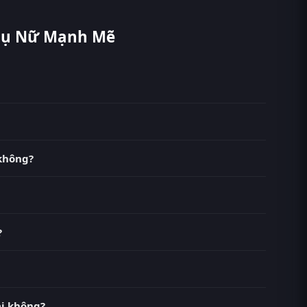
Phụ Nữ Mạnh Mẽ
n phí tại RoPhim (phimvn2y.com) — không quảng cáo,
, MotPhim, MotChill, GhienPhim, ThungPhim, Phim
 RoPhim, các tập mới được cập nhật liên tục mỗi 10
không?
ới chất lượng HD. Bạn có thể chuyển giữa các bản Phụ
oPhim phimvn2y.com.
?
izabeth Olsen, John Hawkes, Sarah Paulson.
oPhim Người Phụ Nữ Mạnh Mẽ – tên gốc Martha Marcy
i không?