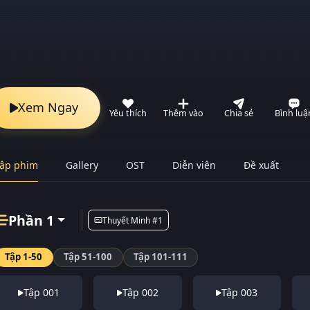
Xem Ngay
Yêu thích
Thêm vào
Chia sẻ
Bình luậ
ập phim
Gallery
OST
Diễn viên
Đề xuất
Phần 1
Thuyết Minh #1
Tập 1-50
Tập 51-100
Tập 101-111
Tập 001
Tập 002
Tập 003