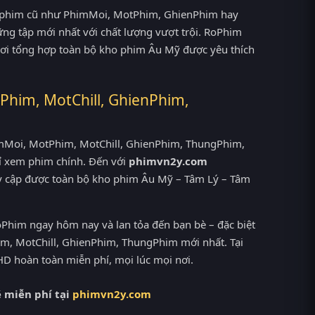
g phim cũ như PhimMoi, MotPhim, GhienPhim hay
ững tập mới nhất với chất lượng vượt trội. RoPhim
 nơi tổng hợp toàn bộ kho phim Âu Mỹ được yêu thích
Phim, MotChill, GhienPhim,
PhimMoi, MotPhim, MotChill, GhienPhim, ThungPhim,
ỉ xem phim chính. Đến với
phimvn2y.com
 cập được toàn bộ kho phim Âu Mỹ – Tâm Lý – Tâm
him ngay hôm nay và lan tỏa đến bạn bè – đặc biệt
m, MotChill, GhienPhim, ThungPhim mới nhất. Tại
 hoàn toàn miễn phí, mọi lúc mọi nơi.
 miễn phí tại
phimvn2y.com