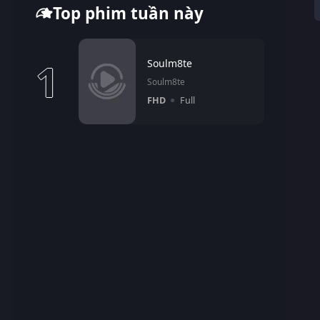
Top phim tuần này
1
Soulm8te
Soulm8te
FHD
Full