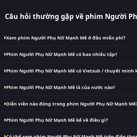
Câu hỏi thường gặp về phim Người 
Xem phim Người Phụ Nữ Mạnh Mẽ ở đâu miễn phí?
Bạn có thể xem phim Người Phụ Nữ Mạnh Mẽ Vietsub HD miễ
Phim Người Phụ Nữ Mạnh Mẽ có bao nhiêu tập?
cập nhật nhanh nhất. Đây là điểm đến thay thế cho PhimMoi
VN2, BiluTV, TVHay.
Phim Người Phụ Nữ Mạnh Mẽ hiện đã hoàn thành với Full. Tại
Phim Người Phụ Nữ Mạnh Mẽ có Vietsub / thuyết minh 
phút khi nguồn có nội dung mới.
Có. Phim Người Phụ Nữ Mạnh Mẽ tại RoPhim có bản Vietsub v
Phim Người Phụ Nữ Mạnh Mẽ là của nước nào?
Đề và Thuyết Minh ngay trong trình phát.
Phim Người Phụ Nữ Mạnh Mẽ là phim Âu Mỹ. Xem ngay tại R
Diễn viên nào đóng trong phim Người Phụ Nữ Mạnh Mẽ
Dàn diễn viên chính của phim Người Phụ Nữ Mạnh Mẽ gồm El
Phim Người Phụ Nữ Mạnh Mẽ kể về điều gì?
Người Phụ Nữ Mạnh Mẽ – phim lẻ Âu Mỹ đang gây bão tại R
Có thể xem phim Người Phụ Nữ Mạnh Mẽ trên điện thoạ