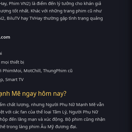
ay, Phim VN2) là điểm đến lý tưởng cho khán giả
ợng tốt nhất. Khác với những trang phim cũ như
2, BiluTV hay TVHay thường gặp tình trạng quảng
.com
ại
mọi thiết bị
ới PhimMoi, MotChill, ThungPhim cũ
op, Smart TV
Mạnh Mẽ ngay hôm nay?
phẩm chất lượng, nhưng Người Phụ Nữ Mạnh Mẽ vẫn
iệt với các fan của thể loại Tâm Lý, Người Phụ Nữ
 hộp đến lãng mạn và xúc động. Bộ phim cũng nhận
ị thế trong làng phim Âu Mỹ đương đại.