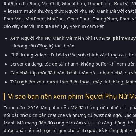
RoPhim (RoPhim, MotChill, GhienPhim, ThungPhim, BiluTV, TVH
Việt Nam muốn thưởng thức Người Phụ Nữ Mạnh Mẽ với chất lư
PhimMoi, MotPhim, MotChill, GhienPhim, ThungPhim, Phim VN
cáo dày đặc và link die liên tục, RoPhim cam kết:
Xem Người Phụ Nữ Mạnh Mẽ miễn phí 100% tại
phimvn2y
– không cần đăng ký tài khoản
Chất lượng video HD, hỗ trợ Vietsub chính xác từng câu tho
Server đa dạng, tốc độ tải nhanh, không buffer khi xem trên 
Cập nhật tập mới đã hoàn thành toàn bộ – nhanh nhất so v
Trải nghiệm xem mượt trên điện thoại, máy tính bảng, lapt
Vì sao bạn nên xem phim Người Phụ Nữ 
Trong năm 2026, làng phim Âu Mỹ đã chứng kiến nhiều tác 
nổi bật nhờ kịch bản chặt chẽ và những cú twist bất ngờ. Đặc b
Mạnh Mẽ mang đến đủ cung bậc cảm xúc – từ căng thẳng, hồi
được phản hồi tích cực từ giới phê bình quốc tế, khẳng định v