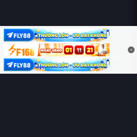
Hoàng Sa & Trường Sa là của Việt Nam!
×
Phim lẻ
Phim bộ
Phim chiếu rạp
Phim thuyết minh
Phim lồng tiếng
Thể loại
Quốc gia
Chủ đề
Diễn viên
Lịch chiếu
RoPhim
– Phim hay cả rổ. Xem phim online miễn phí HD 4K
Vietsub, thuyết minh, lồng tiếng. Cập nhật nhanh 24/7, không
quảng cáo.