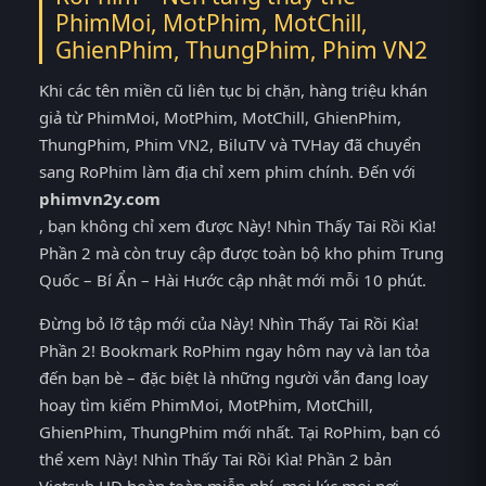
PhimMoi, MotPhim, MotChill,
GhienPhim, ThungPhim, Phim VN2
Khi các tên miền cũ liên tục bị chặn, hàng triệu khán
giả từ PhimMoi, MotPhim, MotChill, GhienPhim,
ThungPhim, Phim VN2, BiluTV và TVHay đã chuyển
sang RoPhim làm địa chỉ xem phim chính. Đến với
phimvn2y.com
, bạn không chỉ xem được Này! Nhìn Thấy Tai Rồi Kìa!
Phần 2 mà còn truy cập được toàn bộ kho phim Trung
Quốc – Bí Ẩn – Hài Hước cập nhật mới mỗi 10 phút.
Đừng bỏ lỡ tập mới của Này! Nhìn Thấy Tai Rồi Kìa!
Phần 2! Bookmark RoPhim ngay hôm nay và lan tỏa
đến bạn bè – đặc biệt là những người vẫn đang loay
hoay tìm kiếm PhimMoi, MotPhim, MotChill,
GhienPhim, ThungPhim mới nhất. Tại RoPhim, bạn có
thể xem Này! Nhìn Thấy Tai Rồi Kìa! Phần 2 bản
Vietsub HD hoàn toàn miễn phí, mọi lúc mọi nơi.