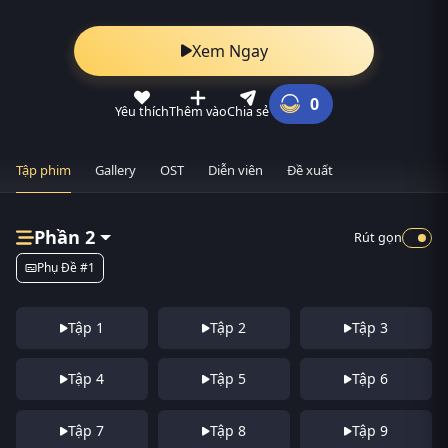
Xem Ngay
0
Yêu thích
Thêm vào
Chia sẻ
Tập phim
Gallery
OST
Diễn viên
Đề xuất
Phần 2
Rút gọn
Phụ Đề #1
Tập 1
Tập 2
Tập 3
Tập 4
Tập 5
Tập 6
Tập 7
Tập 8
Tập 9