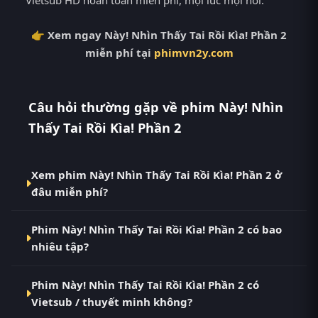
👉 Xem ngay Này! Nhìn Thấy Tai Rồi Kìa! Phần 2
miễn phí tại
phimvn2y.com
Câu hỏi thường gặp về phim Này! Nhìn
Thấy Tai Rồi Kìa! Phần 2
Xem phim Này! Nhìn Thấy Tai Rồi Kìa! Phần 2 ở
đâu miễn phí?
Bạn có thể xem phim Này! Nhìn Thấy Tai Rồi Kìa!
Phim Này! Nhìn Thấy Tai Rồi Kìa! Phần 2 có bao
Phần 2 Vietsub HD miễn phí tại RoPhim
nhiêu tập?
(phimvn2y.com) — không quảng cáo, cập nhật
nhanh nhất. Đây là điểm đến thay thế cho PhimMoi,
Phim Này! Nhìn Thấy Tai Rồi Kìa! Phần 2 hiện đã
MotPhim, MotChill, GhienPhim, ThungPhim, Phim
Phim Này! Nhìn Thấy Tai Rồi Kìa! Phần 2 có
hoàn thành với Hoàn Tất (12/12). Tại RoPhim, các tập
VN2, BiluTV, TVHay.
Vietsub / thuyết minh không?
mới được cập nhật liên tục mỗi 10 phút khi nguồn