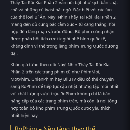
Thấy Tai Rồi Kìa! Phần 2 vẫn nổi bật nhờ kịch bản chặt
chẽ và những cú twist bất ngờ. Đặc biệt với các fan
của thể loại Bí Ẩn, Này! Nhìn Thấy Tai Rồi Kìa! Phần 2
mang đến đủ cung bậc cảm xúc – từ căng thẳng, hồi
hộp đến lãng mạn và xúc động. Bộ phim cũng nhận
được phản hồi tích cực từ giới phê bình quốc tế,
khẳng định vị thế trong làng phim Trung Quốc đương
đại.
Khán giả từng theo dõi Này! Nhìn Thấy Tai Rồi Kìa!
Phần 2 trên các trang phim cũ như PhimMoi,
MotPhim, GhienPhim hay BiluTV đều có thể chuyển
sang RoPhim để tiếp tục cập nhật những tập mới nhất
với chất lượng vượt trội. RoPhim không chỉ là bản
nâng cấp của các trang phim trên, mà còn là nơi tổng
hợp toàn bộ kho phim Trung Quốc được yêu thích
nhất hiện nay.
RoPhim – Nền tảng thay thế